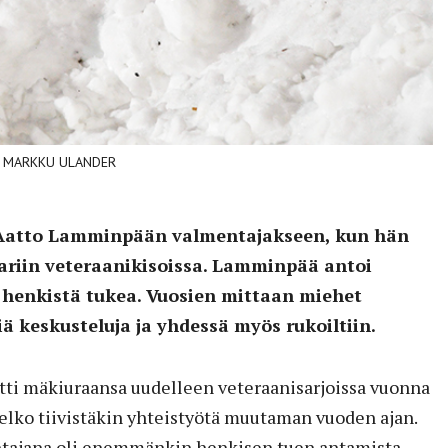
VA / MARKKU ULANDER
 Aatto Lamminpään valmentajakseen, kun hän
pariin veteraanikisoissa. Lamminpää antoi
a henkistä tukea. Vuosien mittaan miehet
ä keskusteluja ja yhdessä myös rukoiltiin.
itti mäkiuraansa uudelleen veteraanisarjoissa vuonna
elko tiivistäkin yhteistyötä muutaman vuoden ajan.
tajana oli enemmänkin henkisen tuen antamista,