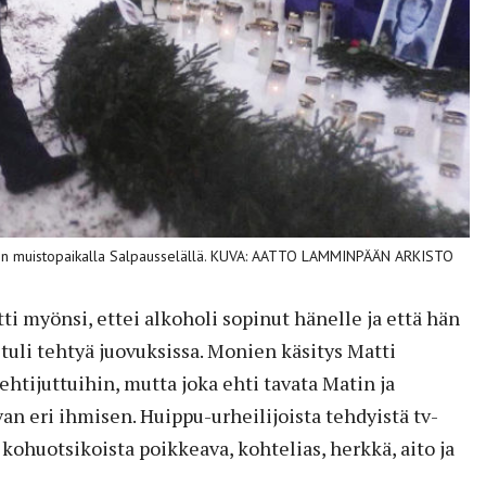
en muistopaikalla Salpausselällä. KUVA: AATTO LAMMINPÄÄN ARKISTO
ti myönsi, ettei alkoholi sopinut hänelle ja että hän
 tuli tehtyä juovuksissa. Monien käsitys Matti
ehtijuttuihin, mutta joka ehti tavata Matin ja
van eri ihmisen. Huippu-urheilijoista tehdyistä tv-
 kohuotsikoista poikkeava, kohtelias, herkkä, aito ja