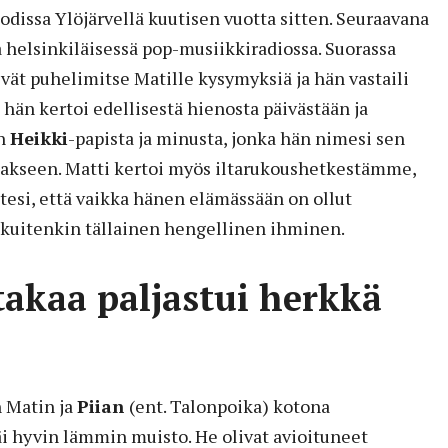
dissa Ylöjärvellä kuutisen vuotta sitten. Seuraavana
a helsinkiläisessä pop-musiikkiradiossa. Suorassa
vät puhelimitse Matille kysymyksiä ja hän vastaili
hän kertoi edellisestä hienosta päivästään ja
in
Heikki
-papista ja minusta, jonka hän nimesi sen
akseen. Matti kertoi myös iltarukoushetkestämme,
totesi, että vaikka hänen elämässään on ollut
 kuitenkin tällainen hengellinen ihminen.
takaa paljastui herkkä
n Matin ja
Piian
(ent. Talonpoika) kotona
jäi hyvin lämmin muisto. He olivat avioituneet