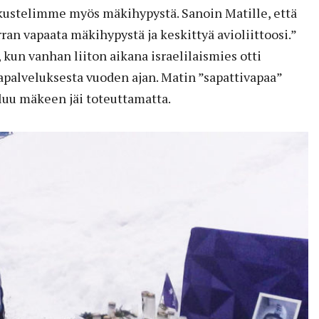
kustelimme myös mäkihypystä. Sanoin Matille, että
ran vapaata mäkihypystä ja keskittyä avioliittoosi.”
kun vanhan liiton aikana israe­lilaismies otti
apalveluksesta vuoden ajan. Matin ”sapattivapaa”
luu mäkeen jäi toteuttamatta.