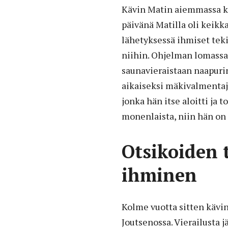
Kävin Matin aiemmassa ko
päivänä Matilla oli keikk
lähetyksessä ihmiset teki
niihin. Ohjelman lomassa 
saunavieraistaan naapur
aikaiseksi mäkivalmentaj
jonka hän itse aloitti ja 
monenlaista, niin hän on
Otsikoiden 
ihminen
Kolme vuotta sitten kävi
Joutsenossa. Vierailusta 