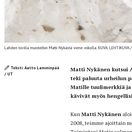
Lahden torilla muisteltiin Matti Nykästä viime viikolla. KUVA: LEHTIKU
Teksti: Aatto Lamminpää
Matti Nykänen kutsui
/ UT
teki paluuta urheilun 
Matille tuulimerkkiä j
kävivät myös hengellisi
Kun
Matti Nykänen
alo
2008, teimme ajoittain m
Toimintani Matin valmen