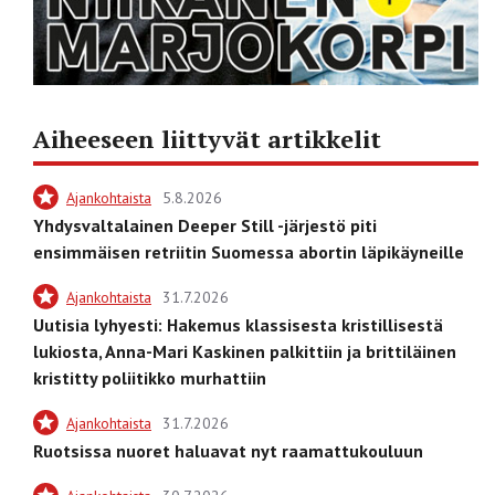
Aiheeseen liittyvät artikkelit
Ajankohtaista
5.8.2026
Yhdysvaltalainen Deeper Still -järjestö piti
ensimmäisen retriitin Suomessa abortin läpikäyneille
Ajankohtaista
31.7.2026
Uutisia lyhyesti: Hakemus klassisesta kristillisestä
lukiosta, Anna-Mari Kaskinen palkittiin ja brittiläinen
kristitty poliitikko murhattiin
Ajankohtaista
31.7.2026
Ruotsissa nuoret haluavat nyt raamattukouluun