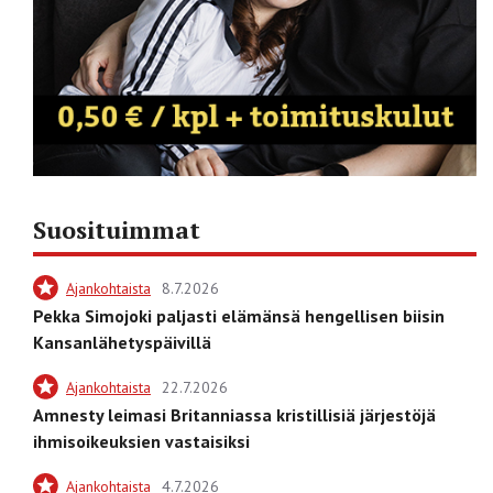
Suosituimmat
Ajankohtaista
8.7.2026
Pekka Simojoki paljasti elämänsä hengellisen biisin
Kansanlähetyspäivillä
Ajankohtaista
22.7.2026
Amnesty leimasi Britanniassa kristillisiä järjestöjä
ihmisoikeuksien vastaisiksi
Ajankohtaista
4.7.2026