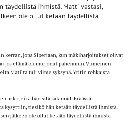
 täydellistä ihmistä. Matti vastasi,
älkeen ole ollut ketään täydellistä
un kerran, jopa Siperiaan, kun mäkiharjoitukset olivat
tai jos elämä oli murjonut pahemmin. Viimeinen
a Matilta tuli viime syksynä. Yritin rohkaista
den usko, eikä hän sitä salannut. Eräässä
a kysyttiin, tiesikö hän ketään täydellistä ihmistä.
ksen jälkeen ole ollut ketään täydellistä ihmistä.