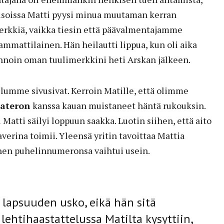
soissa Matti pyysi minua muutaman kerran
rkkiä, vaikka tiesin että päävalmentajamme
 ammattilainen. Hän heilautti lippua, kun oli aika
Annoin oman tuulimerkkini heti Arskan jälkeen.
lumme sivusivat. Kerroin Matille, että olimme
Materon
kanssa kauan muistaneet häntä rukouksin.
Matti säilyi loppuun saakka. Luotin siihen, että aito
erina toimii. Yleensä yritin tavoittaa Mattia
nen puhelinnumeronsa vaihtui usein.
to lapsuuden usko, eikä hän sitä
 lehtihaastattelussa Matilta kysyttiin,