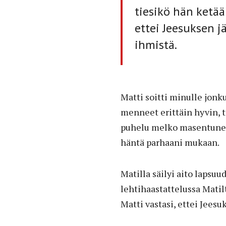
tiesikö hän ketään
ettei Jeesuksen j
ihmistä.
Matti soitti minulle jonk
menneet erittäin hyvin, 
puhelu melko masentuneelt
häntä parhaani mukaan.
Matilla säilyi aito lapsuu
lehtihaastattelussa Matilt
Matti vastasi, ettei Jeesu