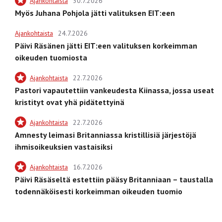
Ajankohtaista
30.7.2026
Myös Juhana Pohjola jätti valituksen EIT:een
Ajankohtaista
24.7.2026
Päivi Räsänen jätti EIT:een valituksen korkeimman
oikeuden tuomiosta
Ajankohtaista
22.7.2026
Pastori vapautettiin vankeudesta Kiinassa, jossa useat
kristityt ovat yhä pidätettyinä
Ajankohtaista
22.7.2026
Amnesty leimasi Britanniassa kristillisiä järjestöjä
ihmisoikeuksien vastaisiksi
Ajankohtaista
16.7.2026
Päivi Räsäseltä estettiin pääsy Britanniaan – taustalla
todennäköisesti korkeimman oikeuden tuomio