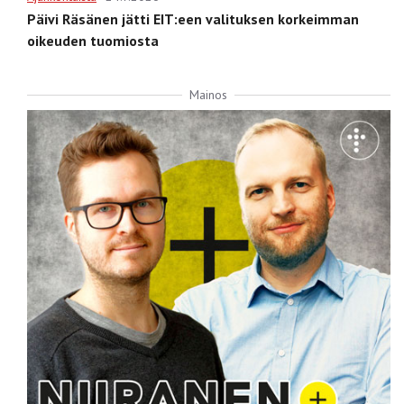
Päivi Räsänen jätti EIT:een valituksen korkeimman
oikeuden tuomiosta
Mainos