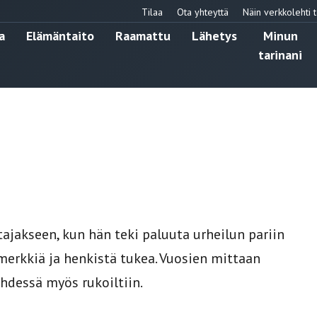
Tilaa
Ota yhteyttä
Näin verkkolehti t
a
Elämäntaito
Raamattu
Lähetys
Minun
tarinani
akseen, kun hän teki paluuta urheilun pariin
merkkiä ja henkistä tukea. Vuosien mittaan
hdessä myös rukoiltiin.