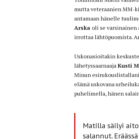
mutta veteraanien MM-ki
antamaan hänelle tuulime
Arska
oli se varsinainen
irrottaa lähtöpuomista. 
Uskonasioitakin keskuste
lähetyssaarnaaja
Kusti 
Minun esirukouslistallani 
elämä uskovana urheilukav
puhelimella, hänen salai
Matilla säilyi ai
salannut. Eräässä