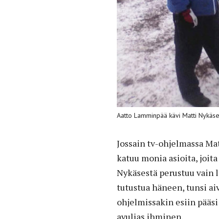
Aatto Lamminpää kävi Matti Nykäs
Jossain tv-ohjelmassa Mat
katuu monia asioita, joita
Nykäsestä perustuu vain l
tutustua häneen, tunsi ai
ohjelmissakin esiin pääsi
avulias ihminen.