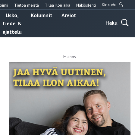
Kirjaudu
oimii
Tietoa meistä
Tilaa Ilon aika
Näköislehti
Usko,
Kolumnit
Arviot
Haku
tiede &
ajattelu
Mainos