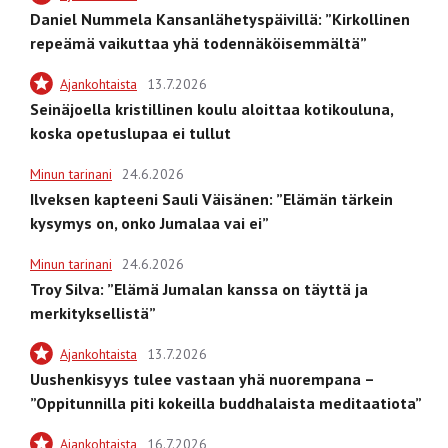
Daniel Nummela Kansanlähetyspäivillä: ”Kirkollinen
repeämä vaikuttaa yhä todennäköisemmältä”
Ajankohtaista
13.7.2026
Seinäjoella kristillinen koulu aloittaa kotikouluna,
koska opetuslupaa ei tullut
Minun tarinani
24.6.2026
Ilveksen kapteeni Sauli Väisänen: ”Elämän tärkein
kysymys on, onko Jumalaa vai ei”
Minun tarinani
24.6.2026
Troy Silva: ”Elämä Jumalan kanssa on täyttä ja
merkityksellistä”
Ajankohtaista
13.7.2026
Uushenkisyys tulee vastaan yhä nuorempana –
”Oppitunnilla piti kokeilla buddhalaista meditaatiota”
Ajankohtaista
16.7.2026