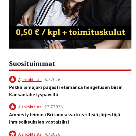
Suosituimmat
Ajankohtaista
8.7.2026
Pekka Simojoki paljasti elämänsä hengellisen biisin
Kansanlähetyspäivillä
Ajankohtaista
22.7.2026
Amnesty leimasi Britanniassa kristillisiä järjestöjä
ihmisoikeuksien vastaisiksi
Ajankohtaista
4.7.2026