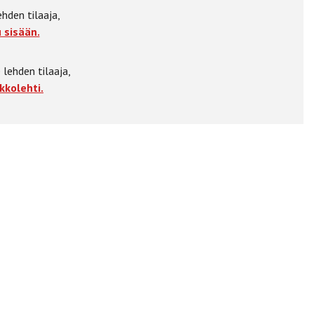
ehden tilaaja,
 sisään.
 lehden tilaaja,
kkolehti.