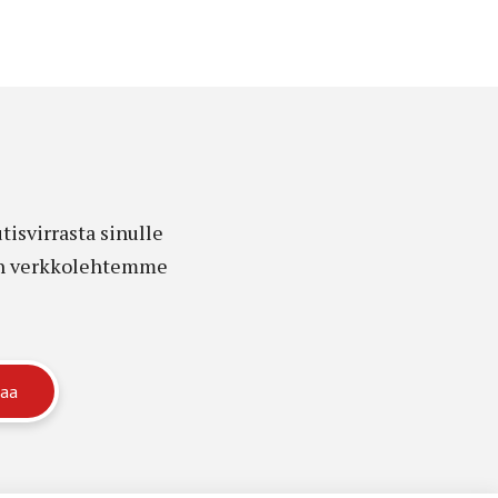
isvirrasta sinulle
edon verkkolehtemme