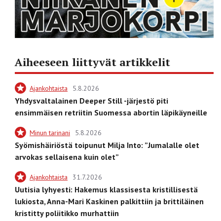
Aiheeseen liittyvät artikkelit
Ajankohtaista
5.8.2026
Yhdysvaltalainen Deeper Still -järjestö piti
ensimmäisen retriitin Suomessa abortin läpikäyneille
Minun tarinani
5.8.2026
Syömishäiriöstä toipunut Milja Into: ”Jumalalle olet
arvokas sellaisena kuin olet”
Ajankohtaista
31.7.2026
Uutisia lyhyesti: Hakemus klassisesta kristillisestä
lukiosta, Anna-Mari Kaskinen palkittiin ja brittiläinen
kristitty poliitikko murhattiin