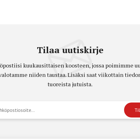
Tilaa uutiskirje
öpostiisi kuukausittaisen koosteen, jossa poimimme uut
a valotamme niiden taustaa. Lisäksi saat viikottain ti
tuoreista jutuista.