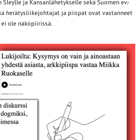
 Sleylle ja Kansanlähetykselle sekä Suomen ev.-
kä herätysliikejohtajat ja piispat ovat vastanneet
i ole näköpiirissä.