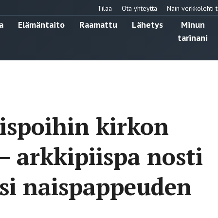
Tilaa
Ota yhteyttä
Näin verkkolehti t
a
Elämäntaito
Raamattu
Lähetys
Minun
tarinani
iispoihin kirkon
– arkkipiispa nosti
si naispappeuden