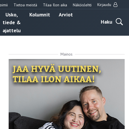
Kirjaudu
oimii
Tietoa meistä
Tilaa Ilon aika
Näköislehti
Usko,
Kolumnit
Arviot
Haku
tiede &
ajattelu
Mainos