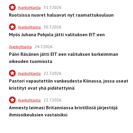
Ajankohtaista
31.7.2026
Ruotsissa nuoret haluavat nyt raamattukouluun
Ajankohtaista
30.7.2026
Myös Juhana Pohjola jätti valituksen EIT:een
Ajankohtaista
24.7.2026
Päivi Räsänen jätti EIT:een valituksen korkeimman
oikeuden tuomiosta
Ajankohtaista
22.7.2026
Pastori vapautettiin vankeudesta Kiinassa, jossa useat
kristityt ovat yhä pidätettyinä
Ajankohtaista
22.7.2026
Amnesty leimasi Britanniassa kristillisiä järjestöjä
ihmisoikeuksien vastaisiksi