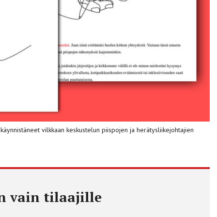
ynnistäneet vilkkaan keskustelun piispojen ja herätysliikejohtajien
 vain tilaajille