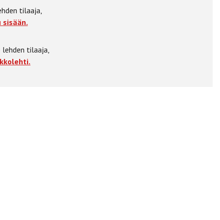
ehden tilaaja,
 sisään.
 lehden tilaaja,
kkolehti.