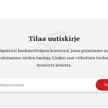
Tilaa uutiskirje
öpostiisi kuukausittaisen koosteen, jossa poimimme uut
a valotamme niiden taustaa. Lisäksi saat viikottain ti
tuoreista jutuista.