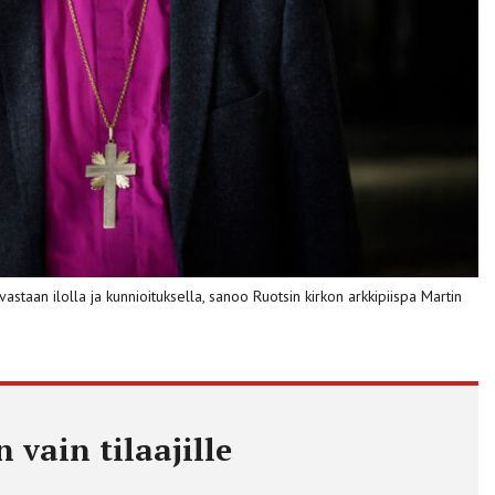
astaan ilolla ja kunnioituksella, sanoo Ruotsin kirkon arkkipiispa Martin
 vain tilaajille