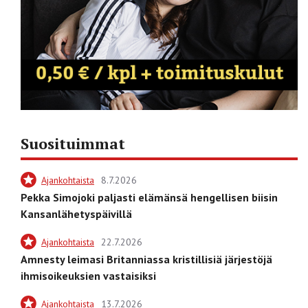
Suosituimmat
Ajankohtaista
8.7.2026
Pekka Simojoki paljasti elämänsä hengellisen biisin
Kansanlähetyspäivillä
Ajankohtaista
22.7.2026
Amnesty leimasi Britanniassa kristillisiä järjestöjä
ihmisoikeuksien vastaisiksi
Ajankohtaista
13.7.2026