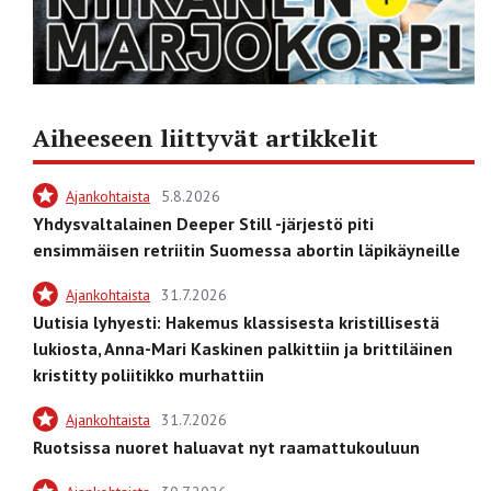
Aiheeseen liittyvät artikkelit
Ajankohtaista
5.8.2026
Yhdysvaltalainen Deeper Still -järjestö piti
ensimmäisen retriitin Suomessa abortin läpikäyneille
Ajankohtaista
31.7.2026
Uutisia lyhyesti: Hakemus klassisesta kristillisestä
lukiosta, Anna-Mari Kaskinen palkittiin ja brittiläinen
kristitty poliitikko murhattiin
Ajankohtaista
31.7.2026
Ruotsissa nuoret haluavat nyt raamattukouluun