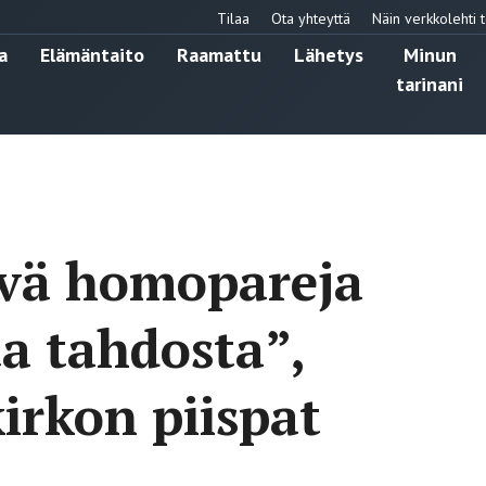
Tilaa
Ota yhteyttä
Näin verkkolehti t
a
Elämäntaito
Raamattu
Lähetys
Minun
tarinani
ävä homopareja
ta tahdosta”,
irkon piispat