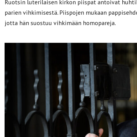
Ruotsin luterilaisen kirkon piispat antoivat huh
parien vihkimisestä. Piispojen mukaan pappisehdo
jotta hän suostuu vihkimään homopareja.