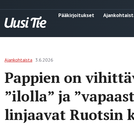
Pääkirjoitukset
Ajankohtaist
Ajankohtaista
3.6.2026
Pappien on vihitt
”ilolla” ja ”vapaas
linjaavat Ruotsin k