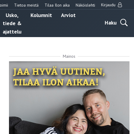
Kirjaudu
oimii
Tietoa meistä
Tilaa Ilon aika
Näköislehti
Usko,
Kolumnit
Arviot
Haku
tiede &
ajattelu
Mainos