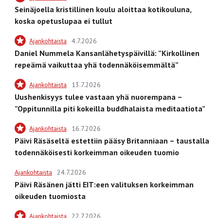
Seinäjoella kristillinen koulu aloittaa kotikouluna,
koska opetuslupaa ei tullut
Ajankohtaista
4.7.2026
Daniel Nummela Kansanlähetyspäivillä: ”Kirkollinen
repeämä vaikuttaa yhä todennäköisemmältä”
Ajankohtaista
13.7.2026
Uushenkisyys tulee vastaan yhä nuorempana –
”Oppitunnilla piti kokeilla buddhalaista meditaatiota”
Ajankohtaista
16.7.2026
Päivi Räsäseltä estettiin pääsy Britanniaan – taustalla
todennäköisesti korkeimman oikeuden tuomio
Ajankohtaista
24.7.2026
Päivi Räsänen jätti EIT:een valituksen korkeimman
oikeuden tuomiosta
Ajankohtaista
22.7.2026