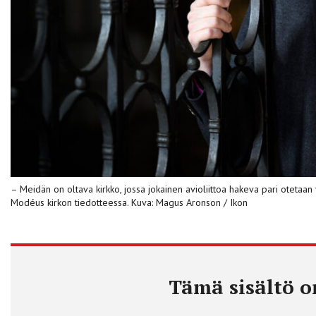
– Meidän on oltava kirkko, jossa jokainen avioliittoa hakeva pari otetaan v
Modéus kirkon tiedotteessa. Kuva: Magus Aronson / Ikon
Tämä sisältö on