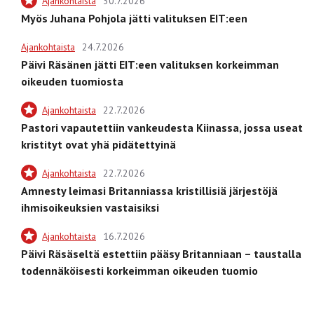
Ajankohtaista
30.7.2026
Myös Juhana Pohjola jätti valituksen EIT:een
Ajankohtaista
24.7.2026
Päivi Räsänen jätti EIT:een valituksen korkeimman
oikeuden tuomiosta
Ajankohtaista
22.7.2026
Pastori vapautettiin vankeudesta Kiinassa, jossa useat
kristityt ovat yhä pidätettyinä
Ajankohtaista
22.7.2026
Amnesty leimasi Britanniassa kristillisiä järjestöjä
ihmisoikeuksien vastaisiksi
Ajankohtaista
16.7.2026
Päivi Räsäseltä estettiin pääsy Britanniaan – taustalla
todennäköisesti korkeimman oikeuden tuomio