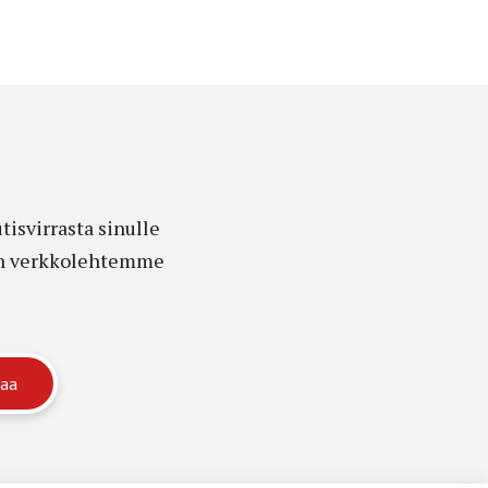
isvirrasta sinulle
edon verkkolehtemme