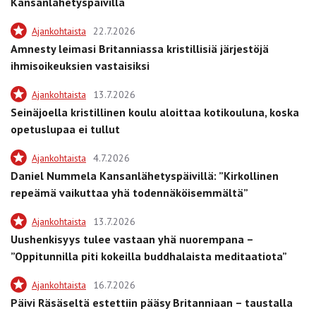
Kansanlähetyspäivillä
Ajankohtaista
22.7.2026
Amnesty leimasi Britanniassa kristillisiä järjestöjä
ihmisoikeuksien vastaisiksi
Ajankohtaista
13.7.2026
Seinäjoella kristillinen koulu aloittaa kotikouluna, koska
opetuslupaa ei tullut
Ajankohtaista
4.7.2026
Daniel Nummela Kansanlähetyspäivillä: ”Kirkollinen
repeämä vaikuttaa yhä todennäköisemmältä”
Ajankohtaista
13.7.2026
Uushenkisyys tulee vastaan yhä nuorempana –
”Oppitunnilla piti kokeilla buddhalaista meditaatiota”
Ajankohtaista
16.7.2026
Päivi Räsäseltä estettiin pääsy Britanniaan – taustalla