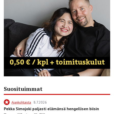
Suosituimmat
Ajankohtaista
8.7.2026
Pekka Simojoki paljasti elämänsä hengellisen biisin