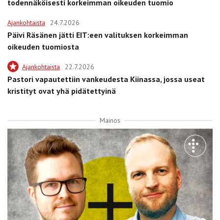
todennäköisesti korkeimman oikeuden tuomio
Ajankohtaista
24.7.2026
Päivi Räsänen jätti EIT:een valituksen korkeimman
oikeuden tuomiosta
Ajankohtaista
22.7.2026
Pastori vapautettiin vankeudesta Kiinassa, jossa useat
kristityt ovat yhä pidätettyinä
Mainos