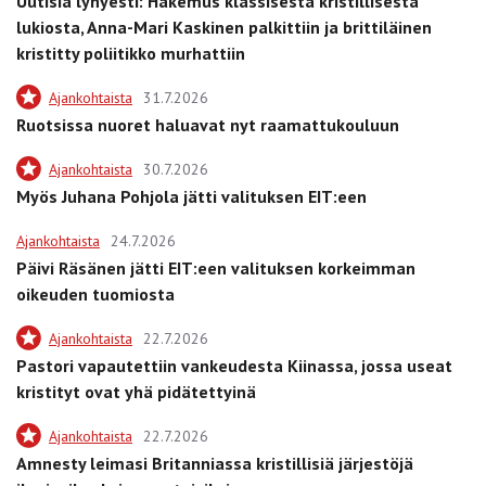
Uutisia lyhyesti: Hakemus klassisesta kristillisestä
lukiosta, Anna-Mari Kaskinen palkittiin ja brittiläinen
kristitty poliitikko murhattiin
Ajankohtaista
31.7.2026
Ruotsissa nuoret haluavat nyt raamattukouluun
Ajankohtaista
30.7.2026
Myös Juhana Pohjola jätti valituksen EIT:een
Ajankohtaista
24.7.2026
Päivi Räsänen jätti EIT:een valituksen korkeimman
oikeuden tuomiosta
Ajankohtaista
22.7.2026
Pastori vapautettiin vankeudesta Kiinassa, jossa useat
kristityt ovat yhä pidätettyinä
Ajankohtaista
22.7.2026
Amnesty leimasi Britanniassa kristillisiä järjestöjä