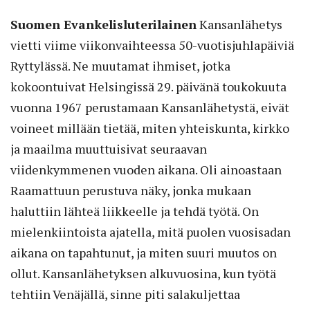
Suomen Evankelisluterilainen
Kansanlähetys
vietti viime viikonvaihteessa 50-vuotisjuhlapäiviä
Ryttylässä. Ne muutamat ihmiset, jotka
kokoontuivat Helsingissä 29. päivänä toukokuuta
vuonna 1967 perustamaan Kansanlähetystä, eivät
voineet millään tietää, miten yhteiskunta, kirkko
ja maailma muuttuisivat seuraavan
viidenkymmenen vuoden aikana. Oli ainoastaan
Raamattuun perustuva näky, jonka mukaan
haluttiin lähteä liikkeelle ja tehdä työtä. On
mielenkiintoista ajatella, mitä puolen vuosisadan
aikana on tapahtunut, ja miten suuri muutos on
ollut. Kansanlähetyksen alkuvuosina, kun työtä
tehtiin Venäjällä, sinne piti salakuljettaa