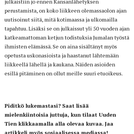
julkaistiin jo ennen Kansanlähetyksen
perustamista, on koko liikkeen olemassaolon ajan
uutisoinut siitä, mitä kotimaassa ja ulkomailla
tapahtuu. Lisäksi se on julkaissut yli 50 vuoden ajan
katkeamattoman ketjun todistuksia Jumalan työstä
ihmisten elämässä. Se on aina sisältänyt myös
opetusta uskonasioista ja haastanut lähtemään
liikkeellä lähellä ja kaukana. Näiden asioiden
esillä pitäminen on ollut meille suuri etuoikeus.
Piditkö lukemastasi? Saat lisää
mielenkiintoisia juttuja, kun tilaat Uuden
Tien klikkaamalla alla olevaa kuvaa. Jaa
artikkeli myös sosiaalisessa mediassa!