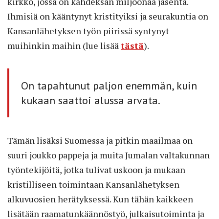
kirkko, jossa on kahdeksan miljoonaa jäsentä.
Ihmisiä on kääntynyt kristityiksi ja seurakuntia on
Kansanlähetyksen työn piirissä syntynyt
muihinkin maihin (lue lisää
tästä
).
On tapahtunut paljon enemmän, kuin
kukaan saattoi alussa arvata.
Tämän lisäksi Suomessa ja pitkin maailmaa on
suuri joukko pappeja ja muita Jumalan valtakunnan
työntekijöitä, jotka tulivat uskoon ja mukaan
kristilliseen toimintaan Kansanlähetyksen
alkuvuosien herätyksessä. Kun tähän kaikkeen
lisätään raamatunkäännöstyö, julkaisutoiminta ja