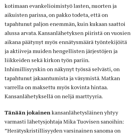
kotimaan evankelioimistyö lasten, nuorten ja
aikuisten parissa, on pakko todeta, että on
tapahtunut paljon enemmän, kuin kukaan saattoi
alussa arvata. Kansanlähetyksen piiristä on vuosien
aikana päätynyt myös ennätysmäärä työntekijöitä
ja aktiiveja muiden hengel­listen järjestöjen ja
liikkeiden sekä kirkon työn pariin.
Inhimillisyyskin on näkynyt työssä selvästi, on
tapahtunut jakaantumista ja väsymistä. Matkan
varrella on maksettu myös kovinta hintaa.
Kansanlähetyksellä on neljä marttyyria.
Tänään jokainen
kansanlähetysläinen yhtyy
varmasti lähetysjohtaja Mika Tuovisen sanoihin:
”Herätyskristillisyyden varsinainen sanoma on