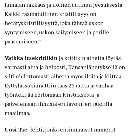
Jumalan rakkaus ja iloinen uutinen Jeesuksesta.
Kaikki raamatullinen kristillisyys on
herätyskristillisyyttä, joka tähtää uskon
syntymiseen, uskon säilymiseen ja perille
pääsemiseen.”
Vaikka itsekritiikin
ja kritiikin aiheita löytää
varmasti aina ja helposti, Kansanlähetyksellä on
silti ehdottomasti aihetta myös iloita ja kiittää.
Ryttylässä siunattiin taas 25 uutta ja vanhaa
työntekijää kertomaan Kristuksesta ja
palvelemaan ihmisiä eri tavoin, eri puolilla
maailmaa.
Uusi Tie
-lehti, jonka ensimmäiset numerot