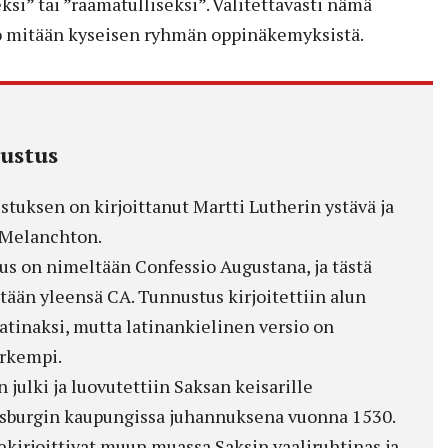
eksi” tai ”raamatulliseksi”. Valitettavasti nämä
rro mitään kyseisen ryhmän oppinäkemyksistä.
ustus
tuksen on kirjoittanut Martti Lutherin ystävä ja
 Melanchton.
us on nimeltään Confessio Augustana, ja tästä
tään yleensä CA. Tunnustus kirjoitettiin alun
latinaksi, mutta latinankielinen versio on
arkempi.
 julki ja luovutettiin Saksan keisarille
ugsburgin kaupungissa juhannuksena vuonna 1530.
kirjoittivat muun muassa Saksin vaaliruhtinas ja