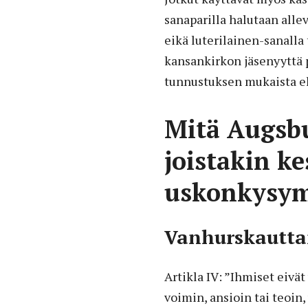
sanaparilla halutaan allev
eikä luterilainen-sanalla 
kansankirkon jäsenyyttä 
tunnustuksen mukaista el
Mitä Augsb
joistakin ke
uskonkysym
Vanhurskautt
Artikla IV: ”Ihmiset eivä
voimin, ansioin tai teoin