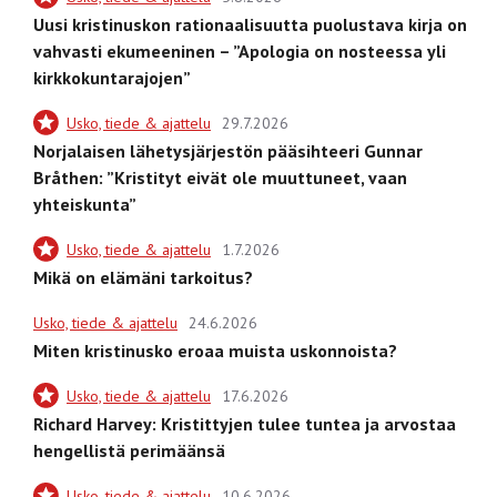
Uusi kristinuskon rationaalisuutta puolustava kirja on
vahvasti ekumeeninen – ”Apologia on nosteessa yli
kirkkokuntarajojen”
Usko, tiede & ajattelu
29.7.2026
Norjalaisen lähetysjärjestön pääsihteeri Gunnar
Bråthen: ”Kristityt eivät ole muuttuneet, vaan
yhteiskunta”
Usko, tiede & ajattelu
1.7.2026
Mikä on elämäni tarkoitus?
Usko, tiede & ajattelu
24.6.2026
Miten kristinusko eroaa muista uskonnoista?
Usko, tiede & ajattelu
17.6.2026
Richard Harvey: Kristittyjen tulee tuntea ja arvostaa
hengellistä perimäänsä
Usko, tiede & ajattelu
10.6.2026