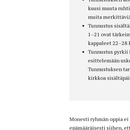
kuusi muuta ruhti
muita merkittäviä
Tunnustus sisältää
1–21 ovat tärkeim
kappaleet 22–28 k
Tunnustus pyrkii 
esittelemään uskon
Tunnustuksen tark
kirkkoa sisältäpäi
Monesti ryhmän oppia ei ol
epämääräisesti siihen, e