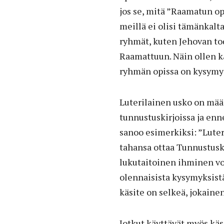
jos se, mitä ”Raamatun opi
meillä ei olisi tämänkalta
ryhmät, kuten Jehovan to
Raamattuun. Näin ollen kä
ryhmän opissa on kysymys
Luterilainen usko on määrit
tunnustuskirjoissa ja en
sanoo esimerkiksi: ”Lute
tahansa ottaa Tunnustuskir
lukutaitoinen ihminen voi 
olennaisista kysymyksistä
käsite on selkeä, jokaine
Jotkut käyttävät myös käs