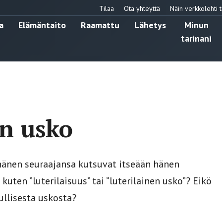
Tilaa
Ota yhteyttä
Näin verkkolehti t
a
Elämäntaito
Raamattu
Lähetys
Minun
tarinani
en usko
 hänen seuraajansa kutsuvat itseään hänen
kuten ”luterilaisuus” tai ”luterilainen usko”? Eikö
llisesta uskosta?