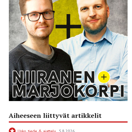
Aiheeseen liittyvät artikkelit
Usko, tiede & ajattelu
5.8.2026