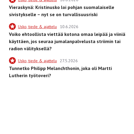
Vieraskynä: Kristinusko loi pohjan suomalaiselle
sivistykselle – nyt se on turvallisuusriski
Usko, tiede & ajattelu
10.6.2026
Voiko ehtoollista viettää kotona omaa leipää ja viiniä
käyttäen, jos seuraa jumalanpalvelusta striimin tai
radion välityksellä?
Usko, tiede & ajattelu
27.5.2026
Tunnetko Philipp Melanchthonin, joka oli Martti
Lutherin työtoveri?