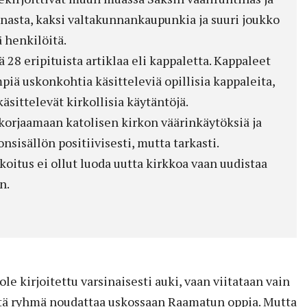
nasta, kaksi valtakunnankaupunkia ja suuri joukko
 henkilöitä.
 28 eripituista artiklaa eli kappaletta. Kappaleet
piä uskonkohtia käsitteleviä opillisia kappaleita,
äsittelevät kirkollisia käytäntöjä.
korjaamaan katolisen kirkon väärinkäytöksiä ja
sisällön positiivisesti, mutta tarkasti.
oitus ei ollut luoda uutta kirkkoa vaan uudistaa
n.
e kirjoitettu varsinaisesti auki, vaan viitataan vain
ttä ryhmä noudattaa uskossaan Raamatun oppia. Mutta