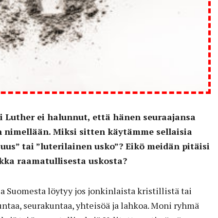
 Luther ei halunnut, että hänen seuraajansa
 nimellään. Miksi sitten käytämme sellaisia
suus” tai ”luterilainen usko”? Eikö meidän pitäisi
ka raamatullisesta uskosta?
 Suomesta löytyy jos jonkinlaista kristillistä tai
kuntaa, seurakuntaa, yhteisöä ja lahkoa. Moni ryhmä