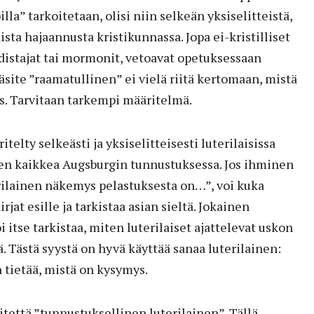
lla” tarkoitetaan, olisi niin selkeän yksiselitteistä,
ista hajaannusta kristikunnassa. Jopa ei-kristilliset
distajat tai mormonit, vetoavat opetuksessaan
site ”raamatullinen” ei vielä riitä kertomaan, mistä
. Tarvitaan tarkempi määritelmä.
elty selkeäs­ti ja yksiselitteisesti luterilaisissa
nen kaikkea Augsburgin tunnustuksessa. Jos ihminen
rilainen näkemys pelastuksesta on…”, voi kuka
jat esille ja tarkistaa asian sieltä. Jokainen
itse tarkistaa, miten luterilaiset ajattelevat uskon
. Tästä syystä on hyvä käyttää sanaa luterilainen:
n tietää, mistä on kysymys.
itettä ”tunnustuksellinen luterilainen”. Tällä