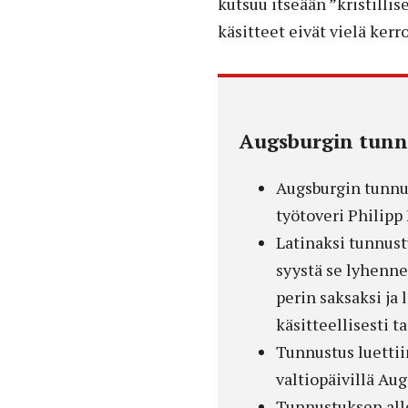
kutsuu itseään ”kristillis
käsitteet eivät vielä ke
Augsburgin tunn
Augsburgin tunnus
työtoveri Philipp
Latinaksi tunnust
syystä se lyhenne
perin saksaksi ja 
käsitteellisesti t
Tunnustus luettiin
valtiopäivillä A
Tunnustuksen alle