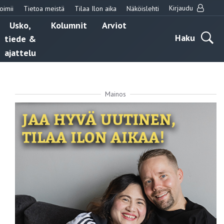
Kirjaudu
oimii
Tietoa meistä
Tilaa Ilon aika
Näköislehti
Usko,
Kolumnit
Arviot
Haku
tiede &
ajattelu
Mainos