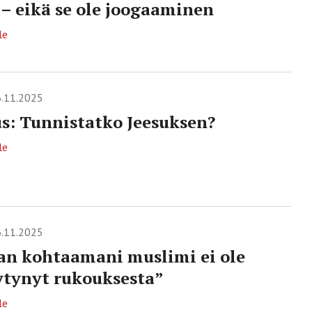
 – eikä se ole joogaaminen
le
.11.2025
s: Tunnistatko Jeesuksen?
le
.11.2025
n kohtaamani muslimi ei ole
ytynyt rukouksesta”
le