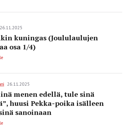
26.11.2025
kin kuningas (Joululaulujen
a osa 1/4)
le
ani
26.11.2025
minä menen edellä, tule sinä
ä”, huusi Pekka-poika isälleen
sinä sanoinaan
le