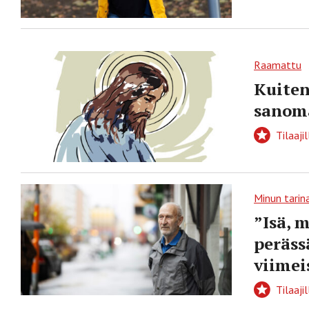
Raamattu
Kuiten
sanoma
Tilaajil
Minun tarin
”Isä, 
peräss
viimei
Tilaajil