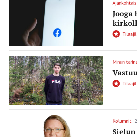
Ajankohtais
Jooga 
kirkol
Tilaajil
Minun tarin
Vastuu
Tilaajil
Kolumnit
2
Sielun