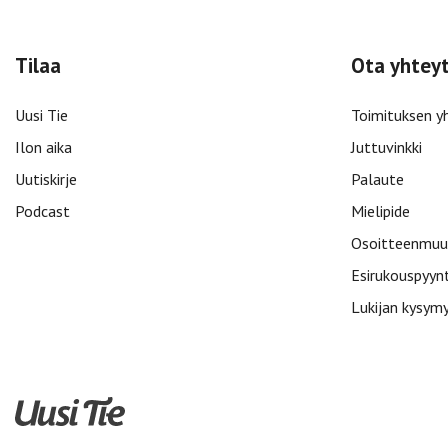
Tilaa
Ota yhtey
Uusi Tie
Toimituksen y
Ilon aika
Juttuvinkki
Uutiskirje
Palaute
Podcast
Mielipide
Osoitteenmuu
Esirukouspyyn
Lukijan kysym