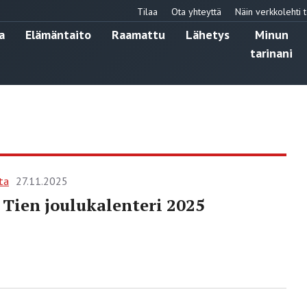
Tilaa
Ota yhteyttä
Näin verkkolehti t
a
Elämäntaito
Raamattu
Lähetys
Minun
tarinani
ta
27.11.2025
Tien joulukalenteri 2025