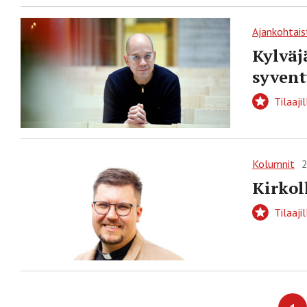
Ajankohtais
Kylväj
syvent
Tilaajil
Kolumnit
2
Kirkol
Tilaajil