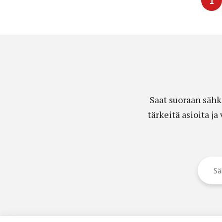
1
Saat suoraan sähk
tärkeitä asioita j