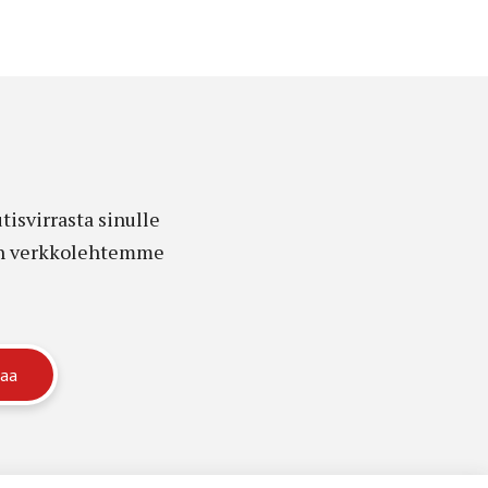
isvirrasta sinulle
edon verkkolehtemme