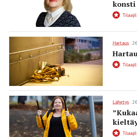
konsti
Tilaajil
Hartaus
26
Hartau
Tilaajil
Lähetys
26
”Kukaa
kieltä
Tilaajil