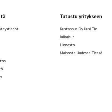
ttä
Tutustu yritykseen
hteystiedot
Kustannus Oy Uusi Tie
Julkaisut
Hinnasto
Mainosta Uudessa Tiessä
tos
tö
ys