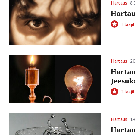
Hartaus
8.
Hartau
Tilaajil
Hartaus
20
Hartau
Jeesuk
Tilaajil
Hartaus
14
Hartau