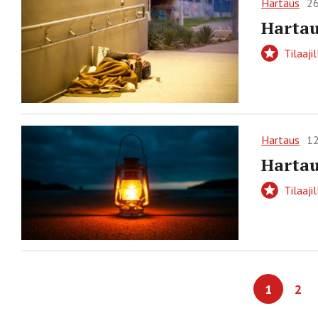
Hartaus
26
Hartau
Tilaajil
Hartaus
12
Hartau
Tilaajil
1
2