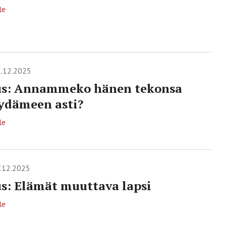
le
.12.2025
us: Annammeko hänen tekonsa
sydämeen asti?
le
.12.2025
s: Elämät muuttava lapsi
le