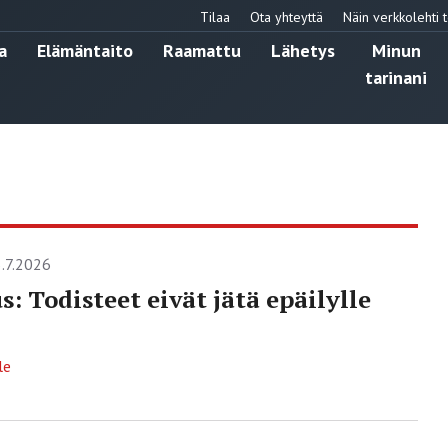
Tilaa
Ota yhteyttä
Näin verkkolehti t
a
Elämäntaito
Raamattu
Lähetys
Minun
tarinani
.7.2026
s: Todisteet eivät jätä epäilylle
le