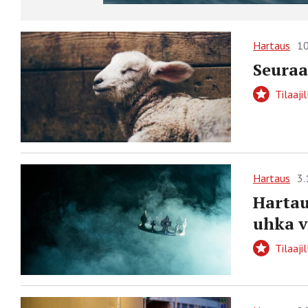
Hartaus
10
Seuraa
Tilaajil
Hartaus
3.
Hartau
uhka v
Tilaajil