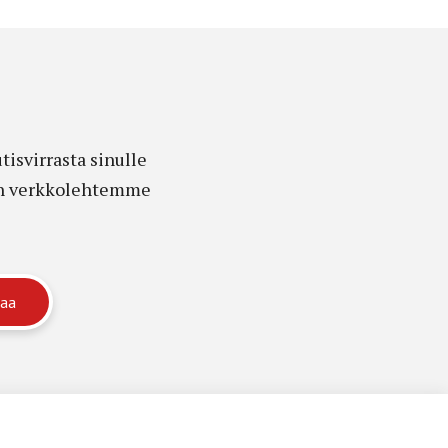
isvirrasta sinulle
edon verkkolehtemme