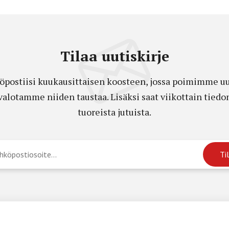
Tilaa uutiskirje
öpostiisi kuukausittaisen koosteen, jossa poimimme uut
a valotamme niiden taustaa. Lisäksi saat viikottain ti
tuoreista jutuista.