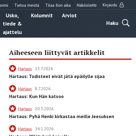
Kirjaudu
oimii
Tietoa meistä
Tilaa Ilon aika
Näköislehti
Usko,
Kolumnit
Arviot
Haku
tiede &
ajattelu
Aiheeseen liittyvät artikkelit
Hartaus
15.7.2026
Hartaus: Todisteet eivät jätä epäilylle sijaa
Hartaus
8.7.2026
Hartaus: Kun Hän katsoo
Hartaus
20.5.2026
Hartaus: Pyhä Henki kirkastaa meille Jeesuksen
Hartaus
14.1.2026