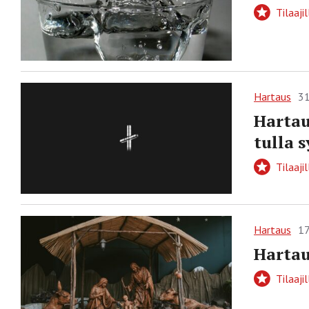
Tilaajil
Hartaus
31
Harta
tulla 
Tilaajil
Hartaus
17
Hartau
Tilaajil