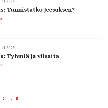
.11.2025
s: Tunnistatko Jeesuksen?
le
.11.2025
s: Tyhmiä ja viisaita
le
…
3
8