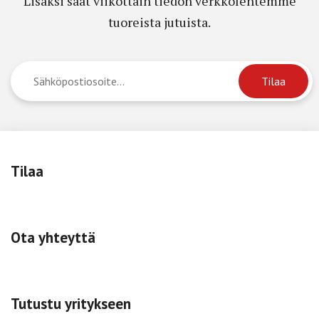
Lisäksi saat viikottain tiedon verkkolehtemme
tuoreista jutuista.
Tilaa
Ota yhteyttä
Tutustu yritykseen