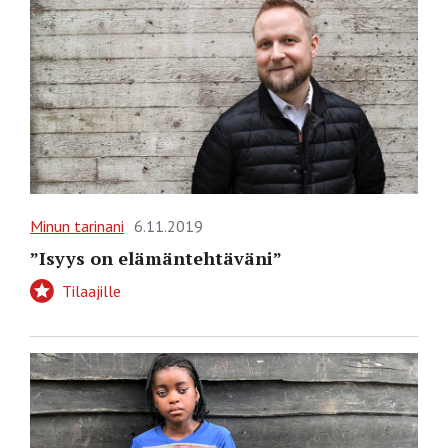
Minun tarinani
6.11.2019
”Isyys on elämäntehtäväni”
Tilaajille