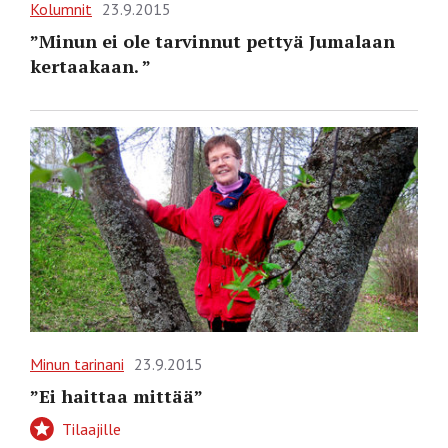
Kolumnit
23.9.2015
”Minun ei ole tarvinnut pettyä Jumalaan
kertaakaan. ”
Minun tarinani
23.9.2015
”Ei haittaa mittää”
Tilaajille