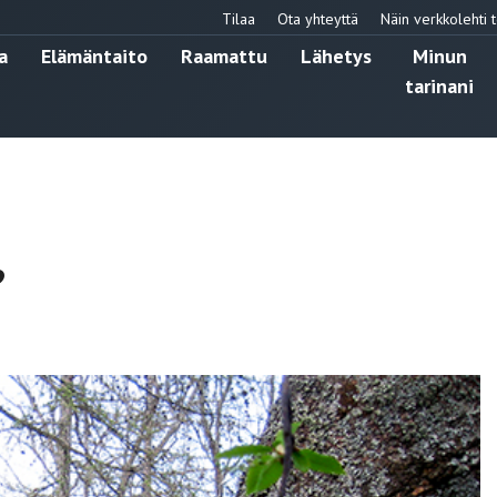
Tilaa
Ota yhteyttä
Näin verkkolehti t
a
Elämäntaito
Raamattu
Lähetys
Minun
tarinani
”