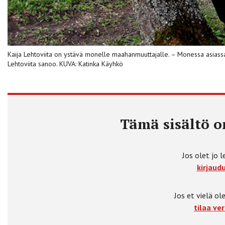
Kaija Lehtoviita on ystävä monelle maahanmuuttajalle. – Monessa asiassa
Lehtoviita sanoo. KUVA: Katinka Käyhkö
Tämä sisältö on
Jos olet jo l
kirjaudu
Jos et vielä ole
tilaa ver