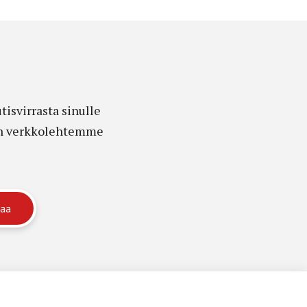
isvirrasta sinulle
edon verkkolehtemme