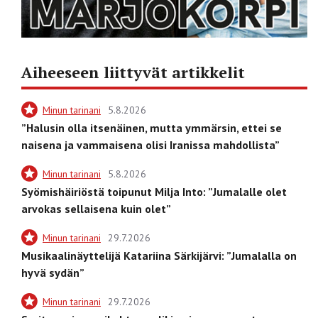
Aiheeseen liittyvät artikkelit
Minun tarinani
5.8.2026
”Halusin olla itsenäinen, mutta ymmärsin, ettei se
naisena ja vammaisena olisi Iranissa mahdollista”
Minun tarinani
5.8.2026
Syömishäiriöstä toipunut Milja Into: ”Jumalalle olet
arvokas sellaisena kuin olet”
Minun tarinani
29.7.2026
Musikaalinäyttelijä Katariina Särkijärvi: ”Jumalalla on
hyvä sydän”
Minun tarinani
29.7.2026