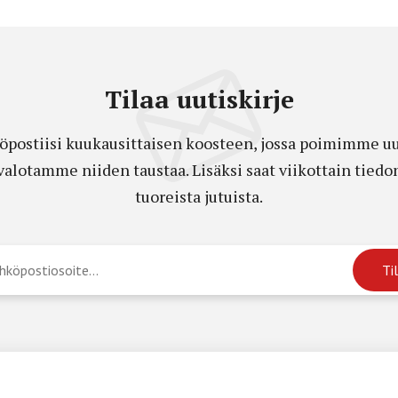
Tilaa uutiskirje
öpostiisi kuukausittaisen koosteen, jossa poimimme uut
a valotamme niiden taustaa. Lisäksi saat viikottain ti
tuoreista jutuista.