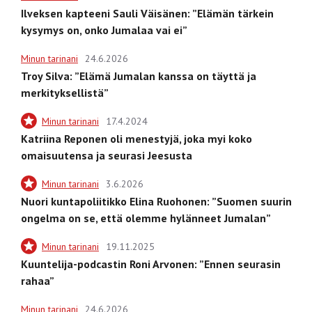
Ilveksen kapteeni Sauli Väisänen: ”Elämän tärkein
kysymys on, onko Jumalaa vai ei”
Minun tarinani
24.6.2026
Troy Silva: ”Elämä Jumalan kanssa on täyttä ja
merkityksellistä”
Minun tarinani
17.4.2024
Katriina Reponen oli menestyjä, joka myi koko
omaisuutensa ja seurasi Jeesusta
Minun tarinani
3.6.2026
Nuori kuntapoliitikko Elina Ruohonen: ”Suomen suurin
ongelma on se, että olemme hylänneet Jumalan”
Minun tarinani
19.11.2025
Kuuntelija-podcastin Roni Arvonen: ”Ennen seurasin
rahaa”
Minun tarinani
24.6.2026