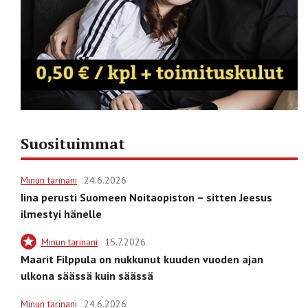
Suosituimmat
Minun tarinani
24.6.2026
Iina perusti Suomeen Noitaopiston – sitten Jeesus
ilmestyi hänelle
Minun tarinani
15.7.2026
Maarit Filppula on nukkunut kuuden vuoden ajan
ulkona säässä kuin säässä
Minun tarinani
24.6.2026