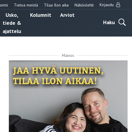
Kirjaudu
oimii
Tietoa meistä
Tilaa Ilon aika
Näköislehti
Usko,
Kolumnit
Arviot
Haku
tiede &
ajattelu
Mainos