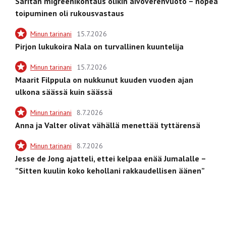
Saritan migreenikohtaus olikin aivoverenvuoto – nopea
toipuminen oli rukousvastaus
Minun tarinani
15.7.2026
Pirjon lukukoira Nala on turvallinen kuuntelija
Minun tarinani
15.7.2026
Maarit Filppula on nukkunut kuuden vuoden ajan
ulkona säässä kuin säässä
Minun tarinani
8.7.2026
Anna ja Valter olivat vähällä menettää tyttärensä
Minun tarinani
8.7.2026
Jesse de Jong ajatteli, ettei kelpaa enää Jumalalle –
”Sitten kuulin koko kehollani rakkaudellisen äänen”