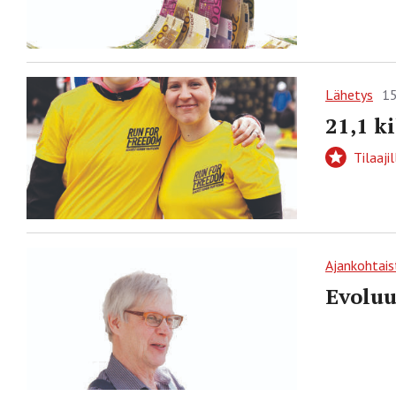
Lähetys
15
21,1 k
Tilaajil
Ajankohtais
Evoluu