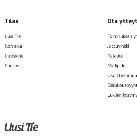
Tilaa
Ota yhtey
Uusi Tie
Toimituksen y
Ilon aika
Juttuvinkki
Uutiskirje
Palaute
Podcast
Mielipide
Osoitteenmuu
Esirukouspyyn
Lukijan kysym