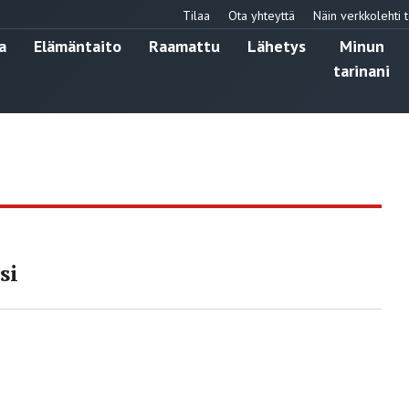
Tilaa
Ota yhteyttä
Näin verkkolehti t
a
Elämäntaito
Raamattu
Lähetys
Minun
tarinani
si