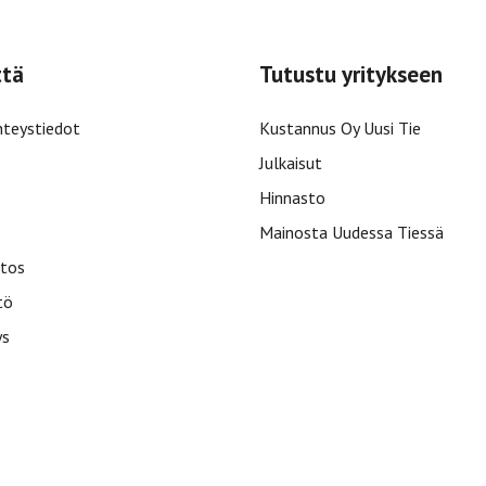
ttä
Tutustu yritykseen
hteystiedot
Kustannus Oy Uusi Tie
Julkaisut
Hinnasto
Mainosta Uudessa Tiessä
tos
tö
ys