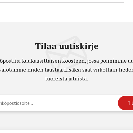
Tilaa uutiskirje
öpostiisi kuukausittaisen koosteen, jossa poimimme uut
a valotamme niiden taustaa. Lisäksi saat viikottain ti
tuoreista jutuista.