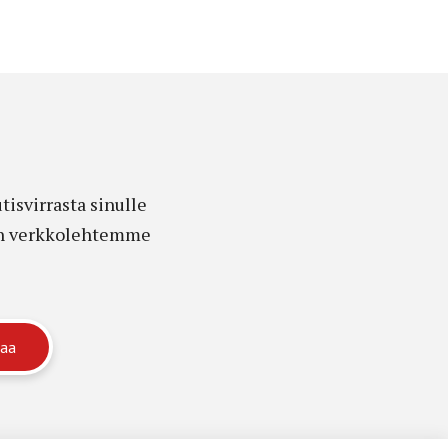
isvirrasta sinulle
edon verkkolehtemme