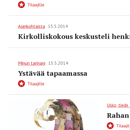
Tilaajille
Ajankohtaista
15.5.2014
Kirkolliskokous keskusteli henk
Minun tarinani
15.5.2014
Ystävää tapaamassa
Tilaajille
Usko, tiede
Rahan
Tilaajil