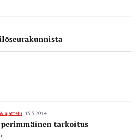
ilö­seurakunnista
 & ajattelu
15.5.2014
 perimmäinen tarkoitus
le