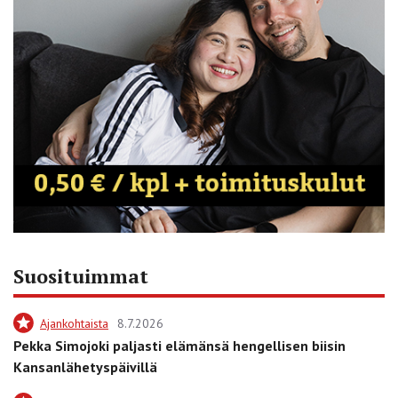
Suosituimmat
Ajankohtaista
8.7.2026
Pekka Simojoki paljasti elämänsä hengellisen biisin
Kansanlähetyspäivillä