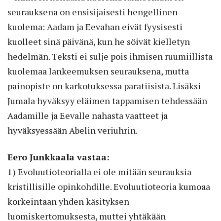
seurauksena on ensisijaisesti hengellinen
kuolema: Aadam ja Eevahan eivät fyysisesti
kuolleet sinä päivänä, kun he söivät kielletyn
hedelmän. Teksti ei sulje pois ihmisen ruumiillista
kuolemaa lankeemuksen seurauksena, mutta
painopiste on karkotuksessa paratiisista. Lisäksi
Jumala hyväksyy eläimen tappamisen tehdessään
Aadamille ja Eevalle nahasta vaatteet ja
hyväksyessään Abelin veriuhrin.
Eero Junkkaala vastaa:
1) Evoluutioteorialla ei ole mitään seurauksia
kristillisille opinkohdille. Evoluutioteoria kumoaa
korkeintaan yhden käsityksen
luomiskertomuksesta, muttei yhtäkään