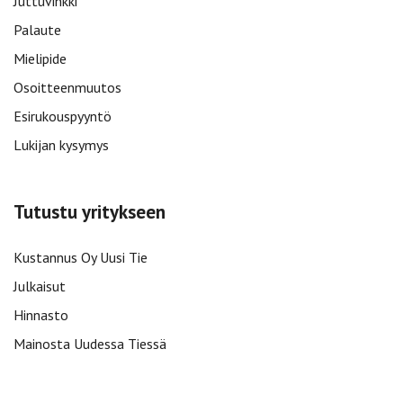
Juttuvinkki
Palaute
Mielipide
Osoitteenmuutos
Esirukouspyyntö
Lukijan kysymys
Tutustu yritykseen
Kustannus Oy Uusi Tie
Julkaisut
Hinnasto
Mainosta Uudessa Tiessä