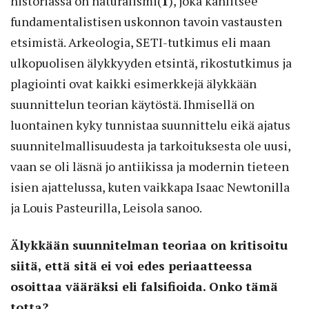
historiassa on naturalismi(
1
), joka kahlitsee
fundamentalistisen uskonnon tavoin vastausten
etsimistä. Arkeologia, SETI-tutkimus eli maan
ulkopuolisen älykkyyden etsintä, rikostutkimus ja
plagiointi ovat kaikki esimerkkejä älykkään
suunnittelun teorian käytöstä. Ihmisellä on
luontainen kyky tunnistaa suunnittelu eikä ajatus
suunnitelmallisuudesta ja tarkoituksesta ole uusi,
vaan se oli läsnä jo antiikissa ja modernin tieteen
isien ajattelussa, kuten vaikkapa Isaac Newtonilla
ja Louis Pasteurilla, Leisola sanoo.
Älykkään suunnitelman teoriaa on kritisoitu
siitä, että sitä ei voi edes periaatteessa
osoittaa vääräksi eli falsifioida. Onko tämä
totta?