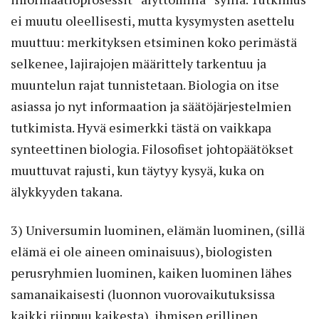
ei muutu oleellisesti, mutta kysymysten asettelu
muuttuu: merkityksen etsiminen koko perimästä
selkenee, lajirajojen määrittely tarkentuu ja
muuntelun rajat tunnistetaan. Biologia on itse
asiassa jo nyt informaation ja säätöjärjestelmien
tutkimista. Hyvä esimerkki tästä on vaikkapa
synteettinen biologia. Filosofiset johtopäätökset
muuttuvat rajusti, kun täytyy kysyä, kuka on
älykkyyden takana.
3) Universumin luominen, elämän luominen, (sillä
elämä ei ole aineen ominaisuus), biologisten
perusryhmien luominen, kaiken luominen lähes
samanaikaisesti (luonnon vuorovaikutuksissa
kaikki riippuu kaikesta), ihmisen erillinen