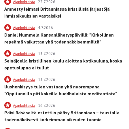
Ajankohtaista
22.7.2026
Amnesty leimasi Britanniassa kristillisiä järjestöjä
ihmisoikeuksien vastaisiksi
Ajankohtaista
4.7.2026
Daniel Nummela Kansanlähetyspäivillä: ”Kirkollinen
repeämä vaikuttaa yhä todennäköisemmältä”
Ajankohtaista
13.7.2026
Seinäjoella kristillinen koulu aloittaa kotikouluna, koska
opetuslupaa ei tullut
Ajankohtaista
13.7.2026
Uushenkisyys tulee vastaan yhä nuorempana –
”Oppitunnilla piti kokeilla buddhalaista meditaatiota”
Ajankohtaista
16.7.2026
Päivi Räsäseltä estettiin pääsy Britanniaan – taustalla
todennäköisesti korkeimman oikeuden tuomio