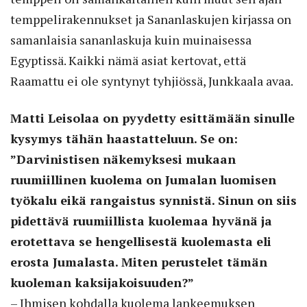
temppelirakennukset ja Sananlaskujen kirjassa on
samanlaisia sananlaskuja kuin muinaisessa
Egyptissä. Kaikki nämä asiat kertovat, että
Raamattu ei ole syntynyt tyhjiössä, Junkkaala avaa.
Matti Leisolaa on pyydetty esittämään sinulle
kysymys tähän haastatteluun. Se on:
”Darvinistisen näkemyksesi mukaan
ruumiillinen kuolema on Jumalan luomisen
työkalu eikä rangaistus synnistä. Sinun on siis
pidettävä ruumiillista kuolemaa hyvänä ja
erotettava se hengellisestä kuolemasta eli
erosta Jumalasta. Miten perustelet tämän
kuoleman kaksijakoisuuden?”
– Ihmisen kohdalla kuolema lankeemuksen