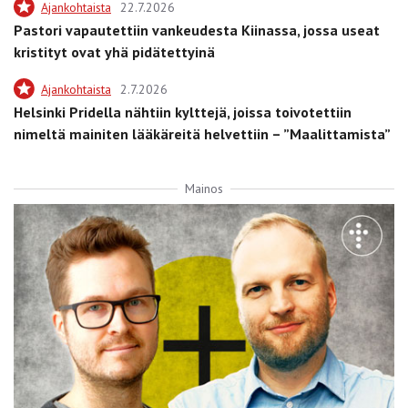
Ajankohtaista
22.7.2026
Pastori vapautettiin vankeudesta Kiinassa, jossa useat
kristityt ovat yhä pidätettyinä
Ajankohtaista
2.7.2026
Helsinki Pridella nähtiin kylttejä, joissa toivotettiin
nimeltä mainiten lääkäreitä helvettiin – ”Maalittamista”
Mainos