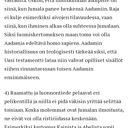
siinä, kun Jumala panee henkensä Aadamiin. Raja
ei kulje esimerkiksi aivojen tilavuudessa, vaan
siinä, kun ihminen alkaa olla suhteessa Jumalaan.
Siksi luomiskertomuksen maan tomu voi olla
Aadamia edeltävä homo sapiens. Aadamin
historiallisuus on teologisesti tärkeää siksi, että
Uusi testamentti lataa niin vahvat opilliset sisällöt
siihen rinnastaessaan toisen Aadamin
ensimmäiseen.
4) Raamattu ja luonnontiede pelaavat eri
pelikentillä ja niillä ei pidä väkisin yrittää selittää
toisiaan. Koska molemmat ovat Jumalan ilmoitusta,
ne eivät voi olla ristiriidassa keskenään.
Esimerkiksi kertomus Kainista ja Abelista sopii