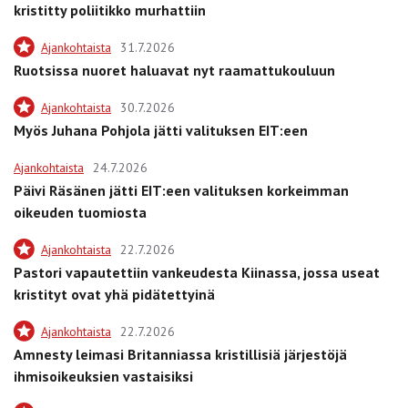
kristitty poliitikko murhattiin
Ajankohtaista
31.7.2026
Ruotsissa nuoret haluavat nyt raamattukouluun
Ajankohtaista
30.7.2026
Myös Juhana Pohjola jätti valituksen EIT:een
Ajankohtaista
24.7.2026
Päivi Räsänen jätti EIT:een valituksen korkeimman
oikeuden tuomiosta
Ajankohtaista
22.7.2026
Pastori vapautettiin vankeudesta Kiinassa, jossa useat
kristityt ovat yhä pidätettyinä
Ajankohtaista
22.7.2026
Amnesty leimasi Britanniassa kristillisiä järjestöjä
ihmisoikeuksien vastaisiksi