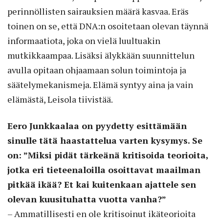
perinnöllisten sairauksien määrä kasvaa. Eräs
toinen on se, että DNA:n osoitetaan olevan täynnä
informaatiota, joka on vielä luultuakin
mutkikkaampaa. Lisäksi älykkään suunnittelun
avulla opitaan ohjaamaan solun toimintoja ja
säätelymekanismeja. Elämä syntyy aina ja vain
elämästä, Leisola tiivistää.
Eero Junkkaalaa on pyydetty esittämään
sinulle tätä haastattelua varten kysymys. Se
on: ”Miksi pidät tärkeänä kritisoida teo­rioita,
jotka eri tieteenaloilla osoittavat maailman
pitkää ikää? Et kai kuitenkaan ajattele sen
olevan kuusituhatta vuotta vanha?”
– Ammatillisesti en ole kritisoinut ikäteorioita