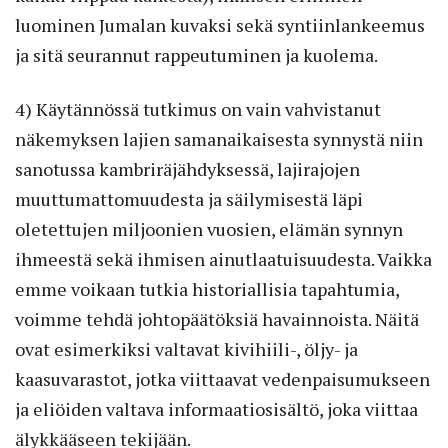
luominen Jumalan kuvaksi sekä syntiinlankeemus
ja sitä seurannut rappeutuminen ja kuolema.
4) Käytännössä tutkimus on vain vahvistanut
näkemyksen lajien samanaikaisesta synnystä niin
sanotussa kambriräjähdyksessä, lajirajojen
muuttumattomuudesta ja säilymisestä läpi
oletettujen miljoonien vuosien, elämän synnyn
ihmeestä sekä ihmisen ainutlaatuisuudesta. Vaikka
emme voikaan tutkia historiallisia tapahtumia,
voimme tehdä johtopäätöksiä havainnoista. Näitä
ovat esimerkiksi valtavat kivihiili-, öljy- ja
kaasuvarastot, jotka viittaavat vedenpaisumukseen
ja eliöiden valtava informaatiosisältö, joka viittaa
älykkääseen tekijään.