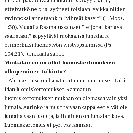
etteivätkö ne olisi syöneet toisiaan, vaikka niiden
ravinnoksi annetaankin ”vihreät kasvit” (1. Moos.
1:30). Muualla Raamatussa näet ”leijonat karjuvat
saalistaan” ja pyytävät ruokaansa Jumalalta
esimerkiksi luomistyön ylistyspsalmissa (Ps.
104:21), Junkkaala sanoo.
Minkälainen on ollut luomiskertomuksen
alkuperäinen tulkinta?
– Alunperin se on haastanut muut muinaisen Lähi-
idän luomiskertomukset. Raamatun
luomiskertomuksen mukaan on olemassa vain yksi
Jumala. Aurinko ja muut taivaankappaleet eivät ole
jumalia vaan luotuja, ja ihminen on Jumalan kuva.
Luomiskertomus ei pyri vastaamaan