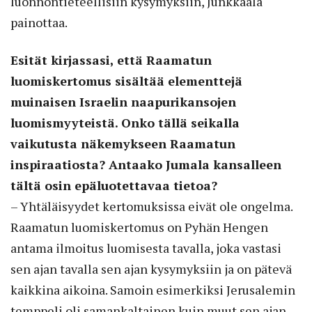
luonnontieteellisiin kysymyksiin, Junkkaala
painottaa.
Esität kirjassasi, että Raamatun
luomiskertomus sisältää elementtejä
muinaisen Israelin naapurikansojen
luomismyyteistä. Onko tällä seikalla
vaikutusta näkemykseen Raamatun
inspiraatiosta? Antaako Jumala kansalleen
tältä osin epäluotettavaa tietoa?
– Yhtäläisyydet kertomuksissa eivät ole ongelma.
Raamatun luomiskertomus on Pyhän Hengen
antama ilmoitus luomisesta tavalla, joka vastasi
sen ajan tavalla sen ajan kysymyksiin ja on pätevä
kaikkina aikoina. Samoin esimerkiksi Jerusalemin
temppeli oli samankaltainen kuin muut sen ajan