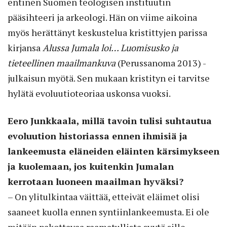
entinen Suomen teologisen instituutin
pääsihteeri ja arkeologi. Hän on viime aikoina
myös herättänyt keskustelua kristittyjen parissa
kirjansa
Alussa Jumala loi… Luomisusko ja
tieteellinen maailmankuva
(Perussanoma 2013) -
julkaisun myötä. Sen mukaan kristityn ei tarvitse
hylätä evoluutioteoriaa uskonsa vuoksi.
Eero Junkkaala, millä tavoin tulisi suhtautua
evoluution historiassa ennen ihmisiä ja
lankeemusta eläneiden eläinten kärsimykseen
ja kuolemaan, jos kuitenkin Jumalan
kerrotaan luoneen maailman hyväksi?
– On ylitulkintaa väittää, etteivät eläimet olisi
saaneet kuolla ennen syntiinlankeemusta. Ei ole
mitään pakottavaa raamatullista syytä sille,