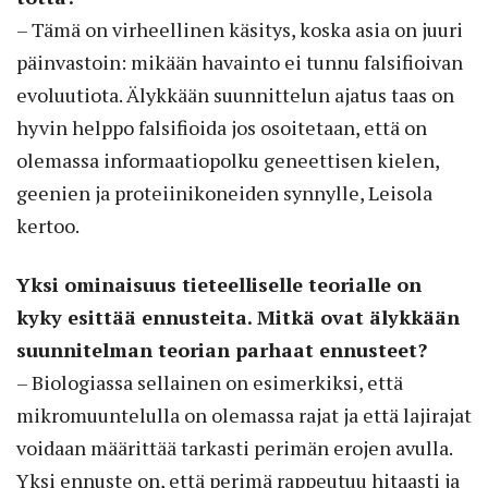
– Tämä on virheellinen käsitys, koska asia on juuri
päinvastoin: mikään havainto ei tunnu falsifioivan
evoluutiota. Älykkään suunnittelun ajatus taas on
hyvin helppo falsifioida jos osoitetaan, että on
olemassa informaatiopolku geneettisen kielen,
geenien ja proteiinikoneiden synnylle, Leisola
kertoo.
Yksi ominaisuus tieteelliselle teorialle on
kyky esittää ennusteita. Mitkä ovat älykkään
suunnitelman teorian parhaat ennusteet?
– Biologiassa sellainen on esimerkiksi, että
mikromuuntelulla on olemassa rajat ja että lajirajat
voidaan määrittää tarkasti perimän erojen avulla.
Yksi ennuste on, että perimä rappeutuu hitaasti ja