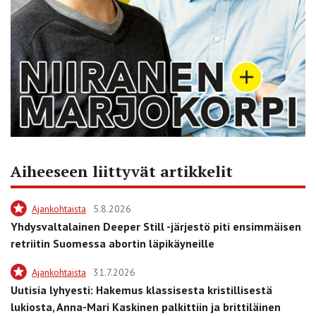
Aiheeseen liittyvät artikkelit
Ajankohtaista
5.8.2026
Yhdysvaltalainen Deeper Still -järjestö piti ensimmäisen
retriitin Suomessa abortin läpikäyneille
Ajankohtaista
31.7.2026
Uutisia lyhyesti: Hakemus klassisesta kristillisestä
lukiosta, Anna-Mari Kaskinen palkittiin ja brittiläinen