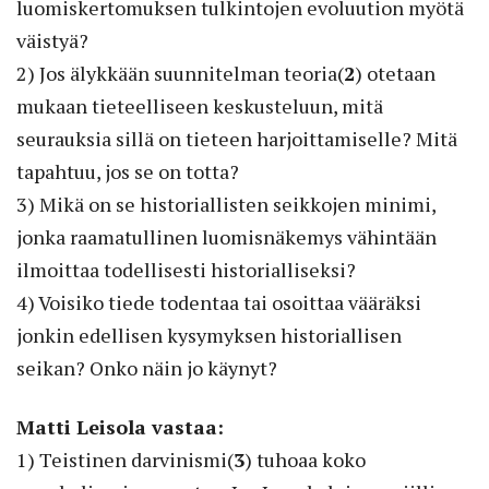
luomiskertomuksen tulkintojen evoluution myötä
väistyä?
2) Jos älykkään suunnitelman teoria(
2
) otetaan
mukaan tieteelliseen keskusteluun, mitä
seurauksia sillä on tieteen harjoittamiselle? Mitä
tapahtuu, jos se on totta?
3) Mikä on se historiallisten seikkojen minimi,
jonka raamatullinen luomisnäkemys vähintään
ilmoittaa todellisesti historialliseksi?
4) Voisiko tiede todentaa tai osoittaa vääräksi
jonkin edellisen kysymyksen historiallisen
seikan? Onko näin jo käynyt?
Matti Leisola vastaa:
1) Teistinen darvinismi(
3
) tuhoaa koko