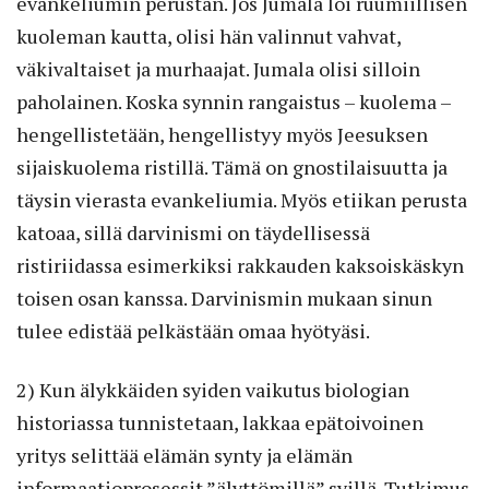
evankeliumin perustan. Jos Jumala loi ruumiillisen
kuoleman kautta, olisi hän valinnut vahvat,
väkivaltaiset ja murhaajat. Jumala olisi silloin
paholainen. Koska synnin rangaistus – kuolema –
hengellistetään, hengellistyy myös Jeesuksen
sijaiskuolema ristillä. Tämä on gnostilaisuutta ja
täysin vierasta evankeliumia. Myös etiikan perusta
katoaa, sillä darvinismi on täydellisessä
ristiriidassa esimerkiksi rakkauden kaksoiskäskyn
toisen osan kanssa. Darvinismin mukaan sinun
tulee edistää pelkästään omaa hyötyäsi.
2) Kun älykkäiden syiden vaikutus biologian
historiassa tunnistetaan, lakkaa epätoivoinen
yritys selittää elämän synty ja elämän
informaatioprosessit ”älyttömillä” syillä. Tutkimus