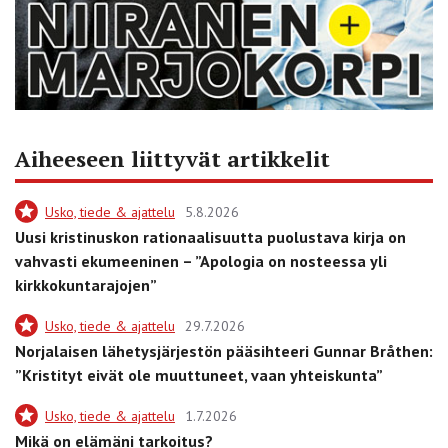
Aiheeseen liittyvät artikkelit
Usko, tiede & ajattelu
5.8.2026
Uusi kristinuskon rationaalisuutta puolustava kirja on
vahvasti ekumeeninen – ”Apologia on nosteessa yli
kirkkokuntarajojen”
Usko, tiede & ajattelu
29.7.2026
Norjalaisen lähetysjärjestön pääsihteeri Gunnar Bråthen:
”Kristityt eivät ole muuttuneet, vaan yhteiskunta”
Usko, tiede & ajattelu
1.7.2026
Mikä on elämäni tarkoitus?