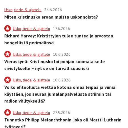
Usko, tiede & ajattelu
24.6.2026
Miten kristinusko eroaa muista uskonnoista?
Usko, tiede & ajattelu
17.6.2026
Richard Harvey: Kristittyjen tulee tuntea ja arvostaa
hengellistä perimäänsä
Usko, tiede & ajattelu
10.6.2026
Vieraskynä: Kristinusko loi pohjan suomalaiselle
sivistykselle – nyt se on turvallisuusriski
Usko, tiede & ajattelu
10.6.2026
Voiko ehtoollista viettää kotona omaa leipää ja viiniä
käyttäen, jos seuraa jumalanpalvelusta striimin tai
radion välityksellä?
Usko, tiede & ajattelu
27.5.2026
Tunnetko Philipp Melanchthonin, joka oli Martti Lutherin
työtoveri?