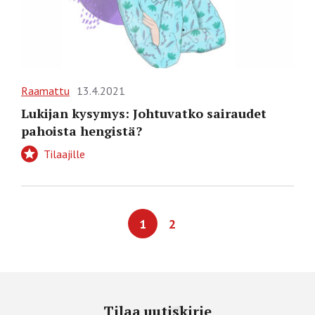
Raamattu
13.4.2021
Lukijan kysymys: Johtuvatko sairaudet
pahoista hengistä?
Tilaajille
1
2
Tilaa uutiskirje