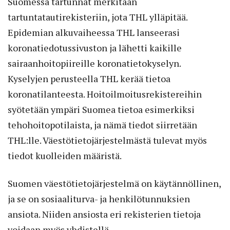
Suomessa tartunnat merkitään
tartuntatautirekisteriin, jota THL ylläpitää.
Epidemian alkuvaiheessa THL lanseerasi
koronatiedotussivuston ja lähetti kaikille
sairaanhoitopiireille koronatietokyselyn.
Kyselyjen perusteella THL kerää tietoa
koronatilanteesta. Hoitoilmoitusrekistereihin
syötetään ympäri Suomea tietoa esimerkiksi
tehohoitopotilaista, ja nämä tiedot siirretään
THL:lle. Väestötietojärjestelmästä tulevat myös
tiedot kuolleiden määristä.
Suomen väestötietojärjestelmä on käytännöllinen,
ja se on sosiaaliturva- ja henkilötunnuksien
ansiota. Niiden ansiosta eri rekisterien tietoja
voidaan myös yhdistellä.