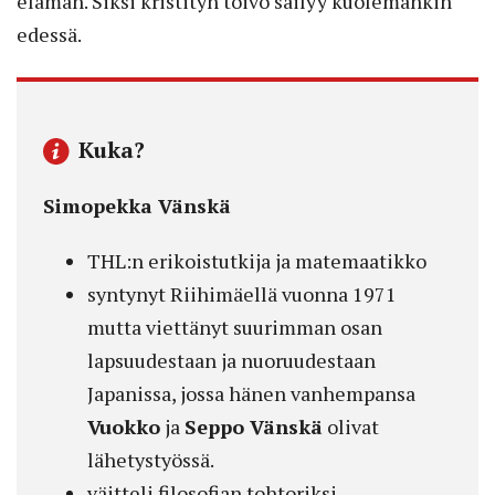
elämän. Siksi kristityn toivo säilyy kuolemankin
edessä.
Kuka?
Simopekka Vänskä
THL:n erikoistutkija ja matemaatikko
syntynyt Riihimäellä vuonna 1971
mutta viettänyt suurimman osan
lapsuudestaan ja nuoruudestaan
Japanissa, jossa hänen vanhempansa
Vuokko
ja
Seppo Vänskä
olivat
lähetystyössä.
väitteli filosofian tohtoriksi