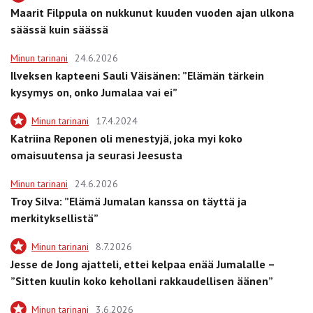
Maarit Filppula on nukkunut kuuden vuoden ajan ulkona
säässä kuin säässä
Minun tarinani
24.6.2026
Ilveksen kapteeni Sauli Väisänen: ”Elämän tärkein
kysymys on, onko Jumalaa vai ei”
Minun tarinani
17.4.2024
Katriina Reponen oli menestyjä, joka myi koko
omaisuutensa ja seurasi Jeesusta
Minun tarinani
24.6.2026
Troy Silva: ”Elämä Jumalan kanssa on täyttä ja
merkityksellistä”
Minun tarinani
8.7.2026
Jesse de Jong ajatteli, ettei kelpaa enää Jumalalle –
”Sitten kuulin koko kehollani rakkaudellisen äänen”
Minun tarinani
3.6.2026