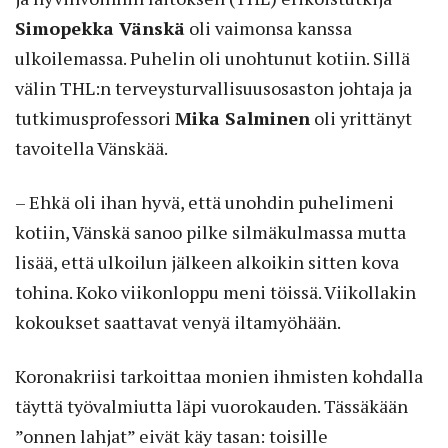
Simopekka Vänskä
oli vaimonsa kanssa
ulkoilemassa. Puhelin oli unohtunut kotiin. Sillä
välin THL:n terveysturvallisuusosaston johtaja ja
tutkimusprofessori
Mika Salminen
oli yrittänyt
tavoitella Vänskää.
– Ehkä oli ihan hyvä, että unohdin puhelimeni
kotiin, Vänskä sanoo pilke silmäkulmassa mutta
lisää, että ulkoilun jälkeen alkoikin sitten kova
tohina. Koko viikonloppu meni töissä. Viikollakin
kokoukset saattavat venyä iltamyöhään.
Koronakriisi tarkoittaa monien ihmisten kohdalla
täyttä työvalmiutta läpi vuorokauden. Tässäkään
”onnen lahjat” eivät käy tasan: toisille