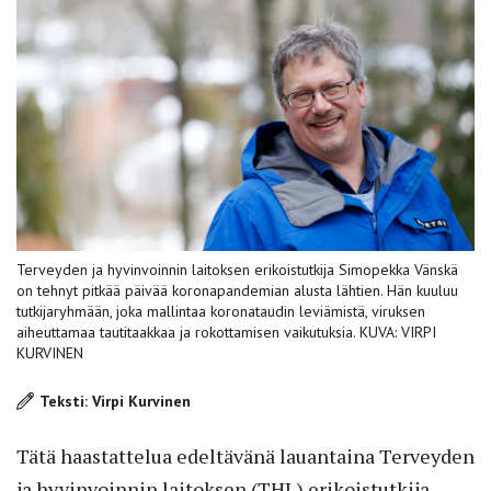
Terveyden ja hyvinvoinnin laitoksen erikoistutkija Simopekka Vänskä
on tehnyt pitkää päivää koronapandemian alusta lähtien. Hän kuuluu
tutkijaryhmään, joka mallintaa koronataudin leviämistä, viruksen
aiheuttamaa tautitaakkaa ja rokottamisen vaikutuksia. KUVA: VIRPI
KURVINEN
Teksti: Virpi Kurvinen
Tätä haastattelua edeltävänä lauantaina Terveyden
ja hyvinvoinnin laitoksen (THL) erikoistutkija