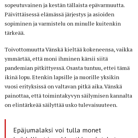
sopeutuvainen ja kestän tällaista epävarmuutta.
Päivittäisessä elämässä järjestys ja asioiden
sopiminen ja varmistelu on minulle kuitenkin
tärkeää.
Toivottomuutta Vänskä kieltää kokeneensa, vaikka
ymmärtää, että moni ihminen kärsii siitä
pandemian pitkittyessä. Osasta tuntuu, ettei tämä
ikinä lopu. Etenkin lapsille ja nuorille yksikin
vuosi erityksissä on valtavan pitkä aika. Vänskä
painottaa, että toimintakyvyn säilymisen kannalta
on elintärkeää säilyttää usko tulevaisuuteen.
Epäjumalaksi voi tulla monet