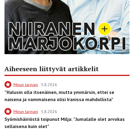
Aiheeseen liittyvät artikkelit
Minun tarinani
5.8.2026
”Halusin olla itsenäinen, mutta ymmärsin, ettei se
naisena ja vammaisena olisi Iranissa mahdollista”
Minun tarinani
5.8.2026
Syömishäiriöstä toipunut Milja: ”Jumalalle olet arvokas
sellaisena kuin olet”