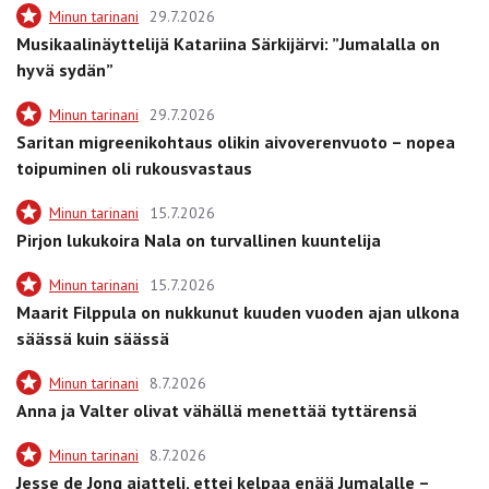
Minun tarinani
29.7.2026
Musikaalinäyttelijä Katariina Särkijärvi: ”Jumalalla on
hyvä sydän”
Minun tarinani
29.7.2026
Saritan migreenikohtaus olikin aivoverenvuoto – nopea
toipuminen oli rukousvastaus
Minun tarinani
15.7.2026
Pirjon lukukoira Nala on turvallinen kuuntelija
Minun tarinani
15.7.2026
Maarit Filppula on nukkunut kuuden vuoden ajan ulkona
säässä kuin säässä
Minun tarinani
8.7.2026
Anna ja Valter olivat vähällä menettää tyttärensä
Minun tarinani
8.7.2026
Jesse de Jong ajatteli, ettei kelpaa enää Jumalalle –