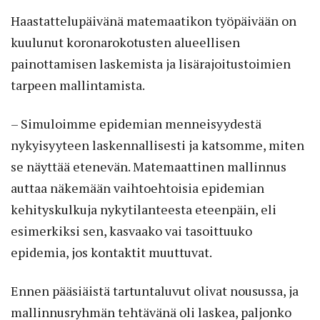
Haastattelupäivänä matemaatikon työpäivään on
kuulunut koronarokotusten alueellisen
painottamisen laskemista ja lisärajoitustoimien
tarpeen mallintamista.
– Simuloimme epidemian menneisyydestä
nykyisyyteen laskennallisesti ja katsomme, miten
se näyttää etenevän. Matemaattinen mallinnus
auttaa näkemään vaihtoehtoisia epidemian
kehityskulkuja nykytilanteesta eteenpäin, eli
esimerkiksi sen, kasvaako vai tasoittuuko
epidemia, jos kontaktit muuttuvat.
Ennen pääsiäistä tartuntaluvut olivat nousussa, ja
mallinnusryhmän tehtävänä oli laskea, paljonko