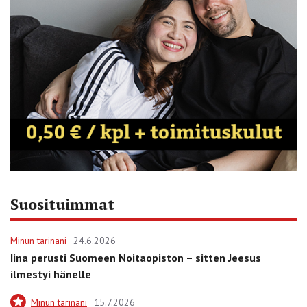
Suosituimmat
Minun tarinani
24.6.2026
Iina perusti Suomeen Noitaopiston – sitten Jeesus
ilmestyi hänelle
Minun tarinani
15.7.2026