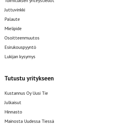
Toimituksen yhteystiedot
Juttuvinkki
Palaute
Mielipide
Osoitteenmuutos
Esirukouspyyntö
Lukijan kysymys
Tutustu yritykseen
Kustannus Oy Uusi Tie
Julkaisut
Hinnasto
Mainosta Uudessa Tiessä