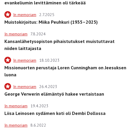
evankeliumin levittäminen oli tärkeää
In memoriam
2.7.2025
Muistokirjoitus: Miika Peuhkuri (1935–2025)
In memoriam
7.8.2024
Kansanlähetysopiston pihaistutukset muistuttavat
niiden laittajasta
In memoriam
18.10.2023
Missionuorten perustaja Loren Cunningham on Jeesuksen
luona
In memoriam
26.4.2023
George Verwerin elämäntyö hakee vertaistaan
In memoriam
19.4.2023
Liisa Leinosen sydämen koti oli Dembi Dollossa
In memoriam
8.6.2022