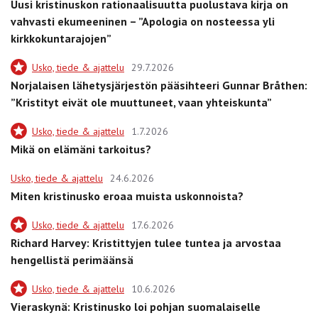
Uusi kristinuskon rationaalisuutta puolustava kirja on
vahvasti ekumeeninen – ”Apologia on nosteessa yli
kirkkokuntarajojen”
Usko, tiede & ajattelu
29.7.2026
Norjalaisen lähetysjärjestön pääsihteeri Gunnar Bråthen:
”Kristityt eivät ole muuttuneet, vaan yhteiskunta”
Usko, tiede & ajattelu
1.7.2026
Mikä on elämäni tarkoitus?
Usko, tiede & ajattelu
24.6.2026
Miten kristinusko eroaa muista uskonnoista?
Usko, tiede & ajattelu
17.6.2026
Richard Harvey: Kristittyjen tulee tuntea ja arvostaa
hengellistä perimäänsä
Usko, tiede & ajattelu
10.6.2026
Vieraskynä: Kristinusko loi pohjan suomalaiselle