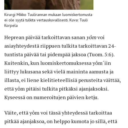
Kirurgi Mikko Tuulirannan mukaan luomiskertomusta
ei ole syytä tulkita vertauskuvallisesti. Kuva: Tuuli
Korpela
Heprean päivää tarkoittavan sanan
yôm
voi
asiayhteydestä riippuen tulkita tarkoittavan 24-
tuntista päivää tai pidempää jaksoa (Tuom. 5:6).
Kuitenkin, kun luomiskertomuksessa yôm´iin
liittyy lukusana sekä vielä maininta aamusta ja
illasta, ei liene kielitieteellisiä perusteita väittää,
että yôm pitäisi tulkita pitkäksi ajanjaksoksi.
Kyseessä on numeroitujen päivien ketju.
Väite, että yôm voi tässä yhteydessä tarkoittaa
pitkää ajanjaksoa, on helppo kumota jo sillä, että