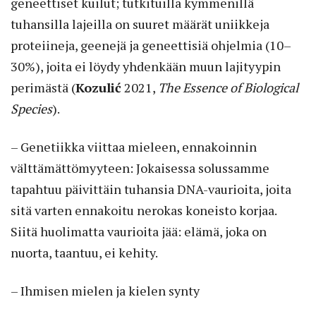
geneettiset kuilut; tutkituilla kymmenillä
tuhansilla lajeilla on suuret määrät uniikkeja
proteiineja, geenejä ja geneettisiä ohjelmia (10–
30%), joita ei löydy yhdenkään muun lajityypin
perimästä (
Kozulić
2021,
The Essence of Biological
Species
).
– Genetiikka viittaa mieleen, ennakoinnin
välttämättömyyteen: Jokaisessa solussamme
tapahtuu päivittäin tuhansia DNA-vaurioita, joita
sitä varten ennakoitu nerokas koneisto korjaa.
Siitä huolimatta vaurioita jää: elämä, joka on
nuorta, taantuu, ei kehity.
– Ihmisen mielen ja kielen synty