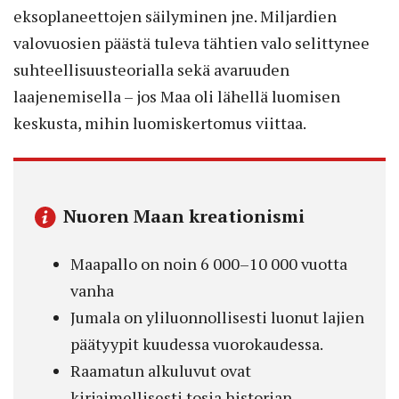
eksoplaneettojen säilyminen jne. Miljardien
valovuosien päästä tuleva tähtien valo selittynee
suhteellisuusteorialla sekä avaruuden
laajenemisella – jos Maa oli lähellä luomisen
keskusta, mihin luomiskertomus viittaa.
Nuoren Maan kreationismi
Maapallo on noin 6 000–10 000 vuotta
vanha
Jumala on yliluonnollisesti luonut lajien
päätyypit kuudessa vuorokaudessa.
Raamatun alkuluvut ovat
kirjaimellisesti tosia historian