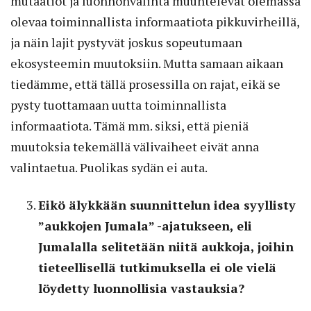
mutaatiot ja luonnonvalinta muuntelevat olemassa
olevaa toiminnallista informaatiota pikkuvirheillä,
ja näin lajit pystyvät joskus sopeutumaan
ekosysteemin muutoksiin. Mutta samaan aikaan
tiedämme, että tällä prosessilla on rajat, eikä se
pysty tuottamaan uutta toiminnallista
informaatiota. Tämä mm. siksi, että pieniä
muutoksia tekemällä välivaiheet eivät anna
valintaetua. Puolikas sydän ei auta.
Eikö älykkään suunnittelun idea syyllisty
”aukkojen Jumala” -ajatukseen, eli
Jumalalla selitetään niitä aukkoja, joihin
tieteellisellä tutkimuksella ei ole vielä
löydetty luonnollisia vastauksia?