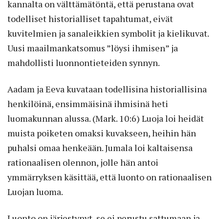
kannalta on välttämätöntä, että perustana ovat
todelliset historialliset tapahtumat, eivät
kuvitelmien ja sanaleikkien symbolit ja kielikuvat.
Uusi maailmankatsomus ”löysi ihmisen” ja
mahdollisti luonnontieteiden synnyn.
Aadam ja Eeva kuvataan todellisina historiallisina
henkilöinä, ensimmäisinä ihmisinä heti
luomakunnan alussa. (Mark. 10:6) Luoja loi heidät
muista poiketen omaksi kuvakseen, heihin hän
puhalsi omaa henkeään. Jumala loi kaltaisensa
rationaalisen olennon, jolle hän antoi
ymmärryksen käsittää, että luonto on rationaalisen
Luojan luoma.
Luonto on järjestynyt, se ei perustu sattumaan ja