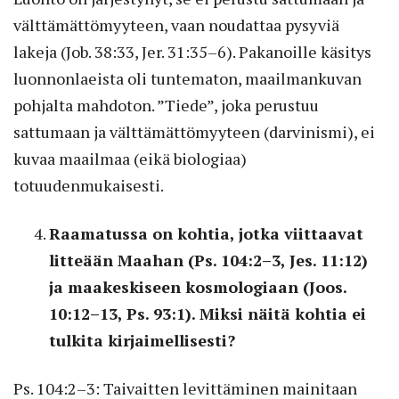
välttämättömyyteen, vaan noudattaa pysyviä
lakeja (Job. 38:33, Jer. 31:35–6). Pakanoille käsitys
luonnonlaeista oli tuntematon, maailmankuvan
pohjalta mahdoton. ”Tiede”, joka perustuu
sattumaan ja välttämättömyyteen (darvinismi), ei
kuvaa maailmaa (eikä biologiaa)
totuudenmukaisesti.
Raamatussa on kohtia, jotka viittaavat
litteään Maahan (Ps. 104:2–3, Jes. 11:12)
ja maakeskiseen kosmologiaan (Joos.
10:12–13, Ps. 93:1). Miksi näitä kohtia ei
tulkita kirjaimellisesti?
Ps. 104:2–3: Taivaitten levittäminen mainitaan