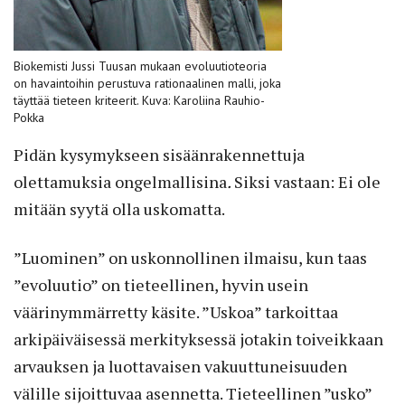
Biokemisti Jussi Tuusan mukaan evoluutioteoria
on havaintoihin perustuva rationaalinen malli, joka
täyttää tieteen kriteerit. Kuva: Karoliina Rauhio-
Pokka
Pidän kysymykseen sisäänrakennettuja
olettamuksia ongelmallisina
.
Siksi vastaan: Ei ole
mitään syytä olla uskomatta.
”Luominen” on uskonnollinen ilmaisu, kun taas
”evoluutio” on tieteellinen, hyvin usein
väärinymmärretty käsite. ”Uskoa” tarkoittaa
arkipäiväisessä merkityksessä jotakin toiveikkaan
arvauksen ja luottavaisen vakuuttuneisuuden
välille sijoittuvaa asennetta. Tieteellinen ”usko”