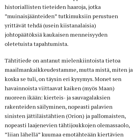
historiallisten tieteiden haaroja, jotka
”muinaisjäänteiden” tutkimuksiin perustuen
yrittävät tehdä (usein kiistanalaisia)
johtopäätöksiä kaukaisen menneisyyden
oletetuista tapahtumista.
Tähtitiede on antanut mielenkiintoista tietoa
maailmankaikkeudestamme, mutta mistä, miten ja
koska se tuli, on täysin eri kysymys. Monet sen
havainnoista viittaavat kaiken (myös Maan)
nuoreen ikään: kierteis- ja sauvagalaksien
rakenteiden säilyminen, nopeasti palavien
sinisten jättiläistähtien (Orion) ja pallomaisten,
nopeasti laajenevien tähtijoukkojen olemassaolo,
”liian lähellä” kuumaa emotähteään kiertävien