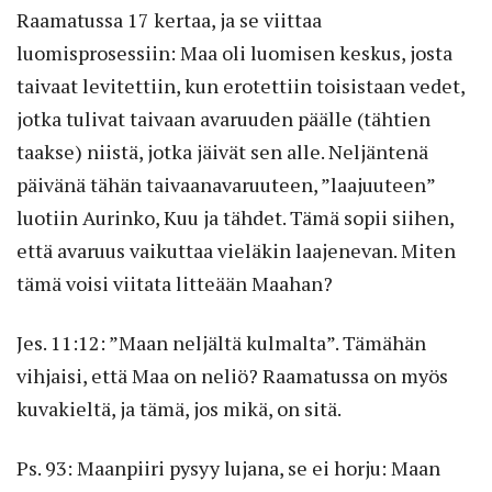
Raamatussa 17 kertaa, ja se viittaa
luomisprosessiin: Maa oli luomisen keskus, josta
taivaat levitettiin, kun erotettiin toisistaan vedet,
jotka tulivat taivaan avaruuden päälle (tähtien
taakse) niistä, jotka jäivät sen alle. Neljäntenä
päivänä tähän taivaanavaruuteen, ”laajuuteen”
luotiin Aurinko, Kuu ja tähdet. Tämä sopii siihen,
että avaruus vaikuttaa vieläkin laajenevan. Miten
tämä voisi viitata litteään Maahan?
Jes. 11:12: ”Maan neljältä kulmalta”. Tämähän
vihjaisi, että Maa on neliö? Raamatussa on myös
kuvakieltä, ja tämä, jos mikä, on sitä.
Ps. 93: Maanpiiri pysyy lujana, se ei horju: Maan