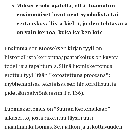
Miksei voida ajatella, että Raamatun
ensimmäiset luvut ovat symbolista tai
vertauskuvallista kieltä, joiden tehtävänä
on vain kertoa, kuka kaiken loi?
Ensimmäisen Mooseksen kirjan tyyli on
historiallista kerrontaa
;
päätarkoitus on kuvata
todellisia tapahtumia. Siinä luomiskertomus
erottuu tyyliltään ”korostettuna proosana”:
myöhemmissä teksteissä sen historiallisuutta
pidetään selviönä (esim. Ps. 136).
Luomiskertomus on ”Suuren Kertomuksen”
alkusoitto, josta rakentuu täysin uusi
maailmankatsomus. Sen jatkon ja uskottavuuden