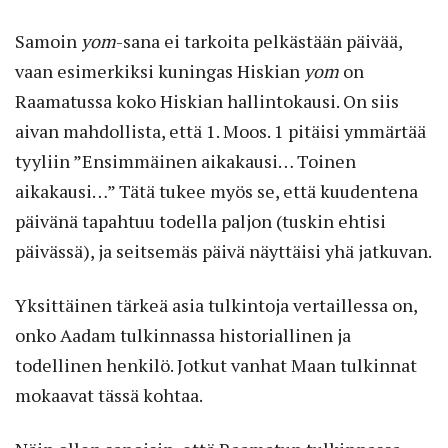
Samoin
yom
-sana ei tarkoita pelkästään päivää,
vaan esimerkiksi kuningas Hiskian
yom
on
Raamatussa koko Hiskian hallintokausi. On siis
aivan mahdollista, että 1. Moos. 1 pitäisi ymmärtää
tyyliin ”Ensimmäinen aikakausi… Toinen
aikakausi…” Tätä tukee myös se, että kuudentena
päivänä tapahtuu todella paljon (tuskin ehtisi
päivässä), ja seitsemäs päivä näyttäisi yhä jatkuvan.
Yksittäinen tärkeä asia tulkintoja vertaillessa on,
onko Aadam tulkinnassa historiallinen ja
todellinen henkilö. Jotkut vanhat Maan tulkinnat
mokaavat tässä kohtaa.