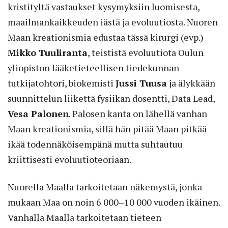
kristityltä vastaukset kysymyksiin luomisesta,
maailmankaikkeuden iästä ja evoluutiosta. Nuoren
Maan kreationismia edustaa tässä kirurgi (evp.)
Mikko Tuuliranta
, teististä evoluutiota Oulun
yliopiston lääketieteellisen tiedekunnan
tutkijatohtori, biokemisti
Jussi Tuusa
ja älykkään
suunnittelun liikettä fysiikan dosentti, Data Lead,
Vesa Palonen
. Palosen kanta on lähellä vanhan
Maan kreationismia, sillä hän pitää Maan pitkää
ikää todennäköisempänä mutta suhtautuu
kriittisesti evoluutioteoriaan.
Nuorella Maalla tarkoitetaan näkemystä, jonka
mukaan Maa on noin 6 000–10 000 vuoden ikäinen.
Vanhalla Maalla tarkoitetaan tieteen