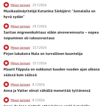
Minun tarinani
29.7.2026
Musikaalinäyttelijä Katariina Särkijärvi: ”Jumalalla on
hyvä sydän”
Minun tarinani
29.7.2026
Saritan migreenikohtaus olikin aivoverenvuoto – nopea
toipuminen oli rukousvastaus
Minun tarinani
15.7.2026
Pirjon lukukoira Nala on turvallinen kuuntelija
Minun tarinani
15.7.2026
Maarit Filppula on nukkunut kuuden vuoden ajan ulkona
säässä kuin säässä
Minun tarinani
8.7.2026
Anna ja Valter olivat vähällä menettää tyttärensä
Minun tarinani
8.7.2026
Jesse de Jong ajatteli, ettei kelpaa enää Jumalalle –