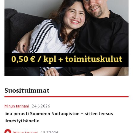
Suosituimmat
Minun tarinani
24.6.2026
Iina perusti Suomeen Noitaopiston – sitten Jeesus
ilmestyi hänelle
Minun tarinani
15.7.2026