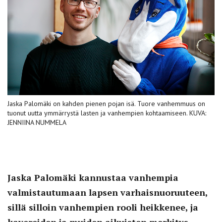
Jaska Palomäki on kahden pienen pojan isä. Tuore vanhemmuus on
tuonut uutta ymmärrystä lasten ja vanhempien kohtaamiseen. KUVA:
JENNIINA NUMMELA
Jaska Palomäki kannustaa vanhempia
valmistautumaan lapsen varhaisnuoruuteen,
sillä silloin vanhempien rooli heikkenee, ja
kavereiden ja muiden aikuisten merkitys