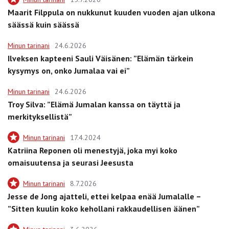
Maarit Filppula on nukkunut kuuden vuoden ajan ulkona
säässä kuin säässä
Minun tarinani
24.6.2026
Ilveksen kapteeni Sauli Väisänen: ”Elämän tärkein
kysymys on, onko Jumalaa vai ei”
Minun tarinani
24.6.2026
Troy Silva: ”Elämä Jumalan kanssa on täyttä ja
merkityksellistä”
Minun tarinani
17.4.2024
Katriina Reponen oli menestyjä, joka myi koko
omaisuutensa ja seurasi Jeesusta
Minun tarinani
8.7.2026
Jesse de Jong ajatteli, ettei kelpaa enää Jumalalle –
”Sitten kuulin koko kehollani rakkaudellisen äänen”