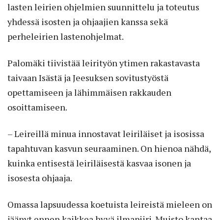
lasten leirien ohjelmien suunnittelu ja toteutus
yhdessä isosten ja ohjaajien kanssa sekä
perheleirien lastenohjelmat.
Palomäki tiivistää leirityön ytimen rakastavasta
taivaan Isästä ja Jeesuksen sovitustyöstä
opettamiseen ja lähimmäisen rakkauden
osoittamiseen.
– Leireillä minua innostavat leiriläiset ja isosissa
tapahtuvan kasvun seuraaminen. On hienoa nähdä,
kuinka entisestä leiriläisestä kasvaa isonen ja
isosesta ohjaaja.
Omassa lapsuudessa koetuista leireistä mieleen on
jäänyt ennen kaikkea hyvä ilmapiiri. Muisto kantaa