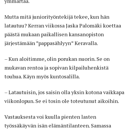
ymmärtää.
Mutta mitä juniorityöntekijä tekee, kun hän
latautuu? Kerran viikossa Jaska Palomäki koettaa
päästä mukaan paikallisen kansanopiston
järjestämään ”pappasählyyn” Keravalla.
– Kun aloitimme, olin porukan nuorin. Se on
mukavan rentoa ja sopivan kilpailuhenkistä
touhua. Käyn myös kuntosalilla.
– Latautuisin, jos saisin olla yksin kotona vaikkapa
viikonlopun. Se ei tosin ole toteutunut aikoihin.
Vastauksesta voi kuulla pienten lasten
työssäkäyvän isän elämäntilanteen. Samassa