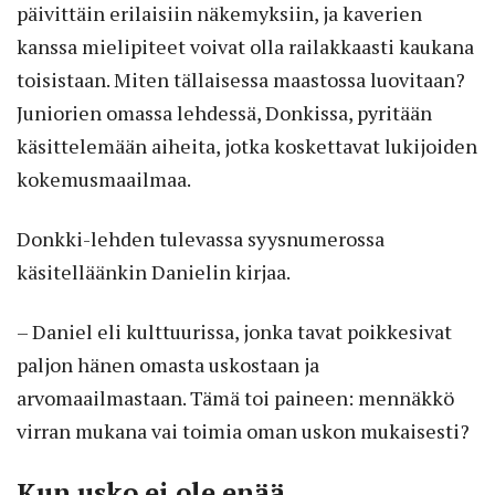
päivittäin erilaisiin näkemyksiin, ja kaverien
kanssa mielipiteet voivat olla railakkaasti kaukana
toisistaan. Miten tällaisessa maastossa luovitaan?
Juniorien omassa lehdessä, Donkissa, pyritään
käsittelemään aiheita, jotka koskettavat lukijoiden
kokemusmaailmaa.
Donkki-lehden tulevassa syysnumerossa
käsitelläänkin Danielin kirjaa.
– Daniel eli kulttuurissa, jonka tavat poikkesivat
paljon hänen omasta uskostaan ja
arvomaailmastaan. Tämä toi paineen: mennäkkö
virran mukana vai toimia oman uskon mukaisesti?
Kun usko ei ole enää