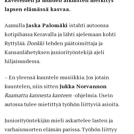
lapsen elämässä kasvaa.
Aamulla
Jaska Palomäki
istahti autoonsa
kotipihassa Keravalla ja lähti ajelemaan kohti
Ryttylää.
Donkki
-lehden päätoimittaja ja
Kansanlähetyksen juniorityöntekijä ajeli
hiljaisuudessa.
– En yleensä kuuntele musiikkia. Jos jotain
kuuntelen, niin sitten
Jukka Norvannon
Raamattu kannesta kanteen
-ohjelmia. Usein
autossa tulee mietittyä työhön liittyviä asioita.
Juniorityöntekijän mieli askartelee lasten ja
varhaisnuorten elämän parissa. Työhön liittyy