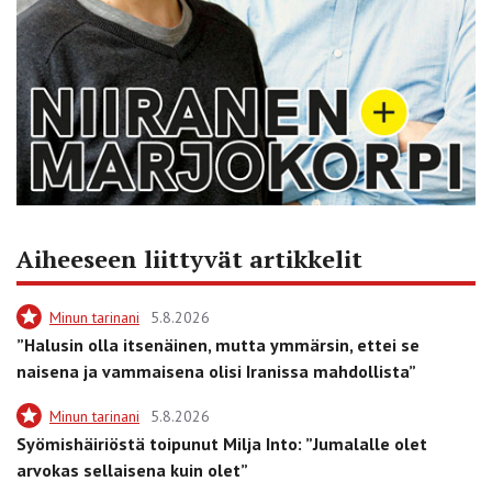
Aiheeseen liittyvät artikkelit
Minun tarinani
5.8.2026
”Halusin olla itsenäinen, mutta ymmärsin, ettei se
naisena ja vammaisena olisi Iranissa mahdollista”
Minun tarinani
5.8.2026
Syömishäiriöstä toipunut Milja Into: ”Jumalalle olet
arvokas sellaisena kuin olet”