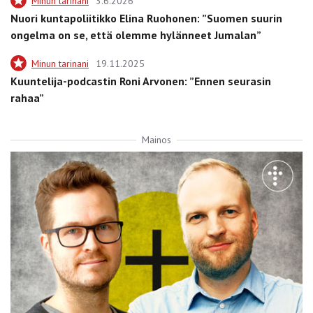
Minun tarinani
3.6.2026
Nuori kuntapoliitikko Elina Ruohonen: ”Suomen suurin
ongelma on se, että olemme hylänneet Jumalan”
Minun tarinani
19.11.2025
Kuuntelija-podcastin Roni Arvonen: ”Ennen seurasin
rahaa”
Mainos