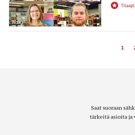
Tilaajil
1
Saat suoraan sähk
tärkeitä asioita j