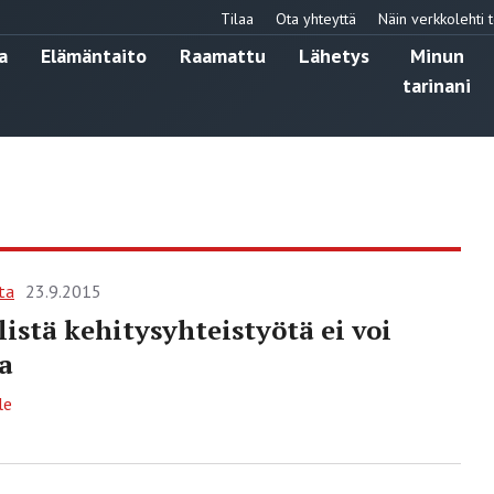
Tilaa
Ota yhteyttä
Näin verkkolehti t
a
Elämäntaito
Raamattu
Lähetys
Minun
tarinani
ta
23.9.2015
llistä kehitysyhteistyötä ei voi
a
le