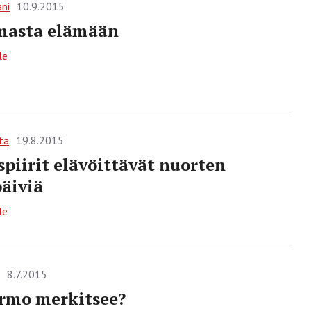
ani
10.9.2015
masta elämään
le
ta
19.8.2015
piirit elävöittävät nuorten
äiviä
le
8.7.2015
rmo merkitsee?