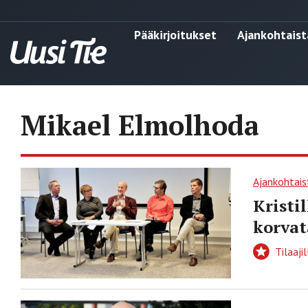
Pääkirjoitukset
Ajankohtaist
Mikael Elmolhoda
Ajankohtais
Kristi
korvat
Tilaajil