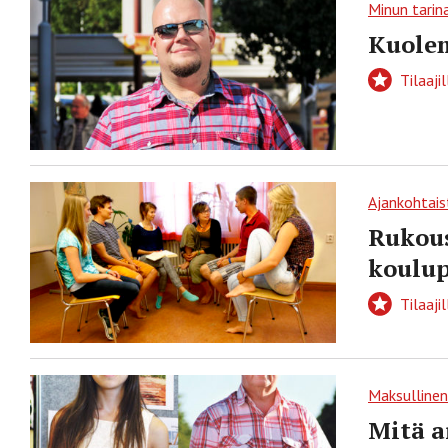
Minun tarin
Kuole
Tilaajil
Ajankohtais
Rukous
koulup
Tilaajil
Maksullinen
Mitä a