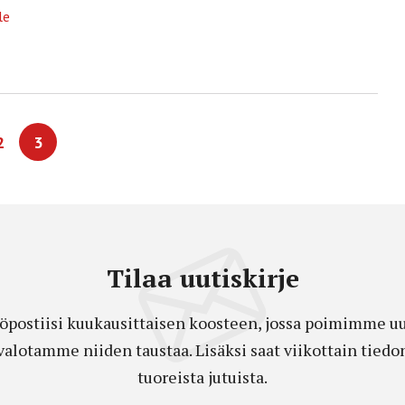
le
2
3
Tilaa uutiskirje
öpostiisi kuukausittaisen koosteen, jossa poimimme uut
a valotamme niiden taustaa. Lisäksi saat viikottain ti
tuoreista jutuista.