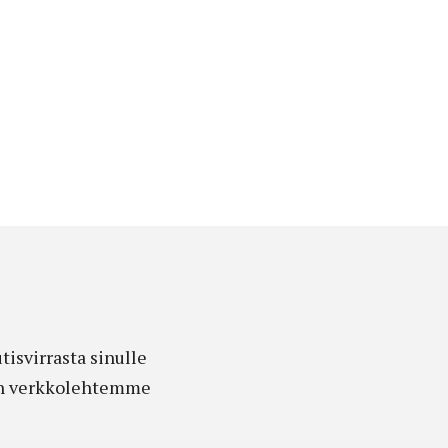
isvirrasta sinulle
edon verkkolehtemme