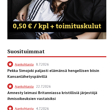
Suosituimmat
Ajankohtaista
8.7.2026
Pekka Simojoki paljasti elämänsä hengellisen biisin
Kansanlähetyspäivillä
Ajankohtaista
22.7.2026
Amnesty leimasi Britanniassa kristillisiä järjestöjä
ihmisoikeuksien vastaisiksi
Ajankohtaista
4.7.2026