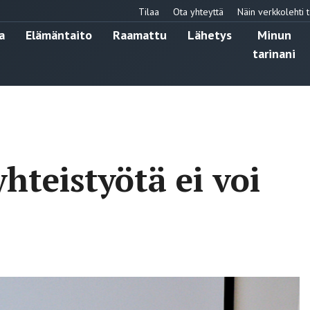
Tilaa
Ota yhteyttä
Näin verkkolehti t
a
Elämäntaito
Raamattu
Lähetys
Minun
tarinani
yhteistyötä ei voi