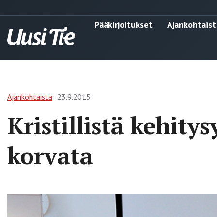
Pääkirjoitukset
Ajankohtaist
Ajankohtaista
23.9.2015
Kristillistä kehitys
korvata