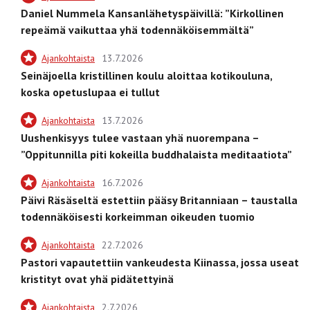
Daniel Nummela Kansanlähetyspäivillä: ”Kirkollinen
repeämä vaikuttaa yhä todennäköisemmältä”
Ajankohtaista
13.7.2026
Seinäjoella kristillinen koulu aloittaa kotikouluna,
koska opetuslupaa ei tullut
Ajankohtaista
13.7.2026
Uushenkisyys tulee vastaan yhä nuorempana –
”Oppitunnilla piti kokeilla buddhalaista meditaatiota”
Ajankohtaista
16.7.2026
Päivi Räsäseltä estettiin pääsy Britanniaan – taustalla
todennäköisesti korkeimman oikeuden tuomio
Ajankohtaista
22.7.2026
Pastori vapautettiin vankeudesta Kiinassa, jossa useat
kristityt ovat yhä pidätettyinä
Ajankohtaista
2.7.2026