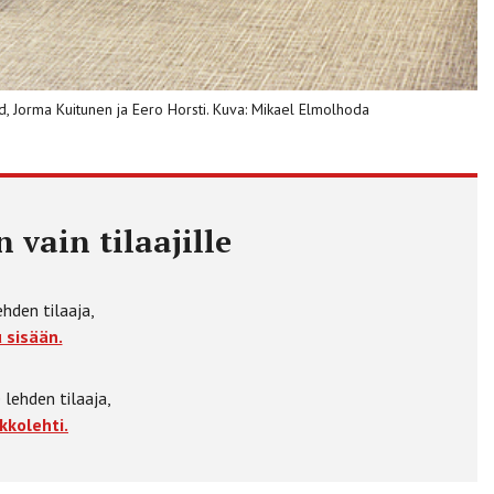
d, Jorma Kuitunen ja Eero Horsti. Kuva: Mikael Elmolhoda
 vain tilaajille
ehden tilaaja,
 sisään.
 lehden tilaaja,
kkolehti.