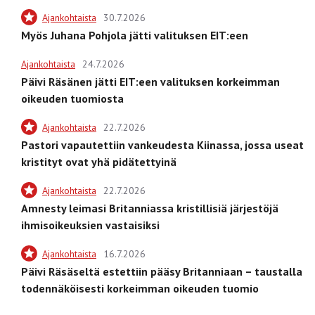
Ajankohtaista
30.7.2026
Myös Juhana Pohjola jätti valituksen EIT:een
Ajankohtaista
24.7.2026
Päivi Räsänen jätti EIT:een valituksen korkeimman
oikeuden tuomiosta
Ajankohtaista
22.7.2026
Pastori vapautettiin vankeudesta Kiinassa, jossa useat
kristityt ovat yhä pidätettyinä
Ajankohtaista
22.7.2026
Amnesty leimasi Britanniassa kristillisiä järjestöjä
ihmisoikeuksien vastaisiksi
Ajankohtaista
16.7.2026
Päivi Räsäseltä estettiin pääsy Britanniaan – taustalla
todennäköisesti korkeimman oikeuden tuomio