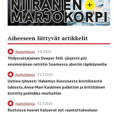
Aiheeseen liittyvät artikkelit
Ajankohtaista
5.8.2026
Yhdysvaltalainen Deeper Still -järjestö piti
ensimmäisen retriitin Suomessa abortin läpikäyneille
Ajankohtaista
31.7.2026
Uutisia lyhyesti: Hakemus klassisesta kristillisestä
lukiosta, Anna-Mari Kaskinen palkittiin ja brittiläinen
kristitty poliitikko murhattiin
Ajankohtaista
31.7.2026
Ruotsissa nuoret haluavat nyt raamattukouluun