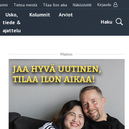
Kirjaudu
oimii
Tietoa meistä
Tilaa Ilon aika
Näköislehti
Usko,
Kolumnit
Arviot
Haku
tiede &
ajattelu
Mainos