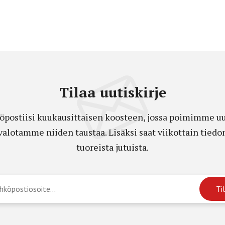
Tilaa uutiskirje
öpostiisi kuukausittaisen koosteen, jossa poimimme uut
a valotamme niiden taustaa. Lisäksi saat viikottain ti
tuoreista jutuista.