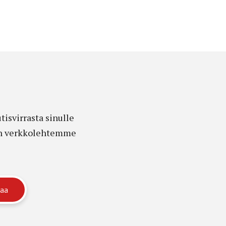
isvirrasta sinulle
edon verkkolehtemme