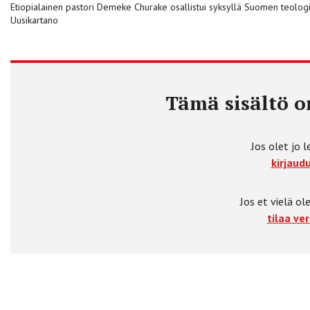
Etiopialainen pastori Demeke Churake osallistui syksyllä Suomen teologise
Uusikartano
Tämä sisältö on
Jos olet jo l
kirjaudu
Jos et vielä ole
tilaa ver