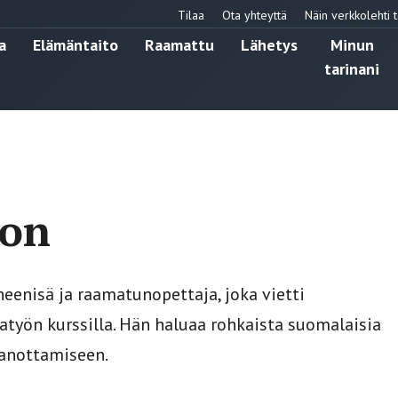
Tilaa
Ota yhteyttä
Näin verkkolehti t
a
Elämäntaito
Raamattu
Lähetys
Minun
tarinani
oon
eenisä ja raamatunopettaja, joka vietti
yön kurssilla. Hän haluaa rohkaista suomalaisia
anottamiseen.