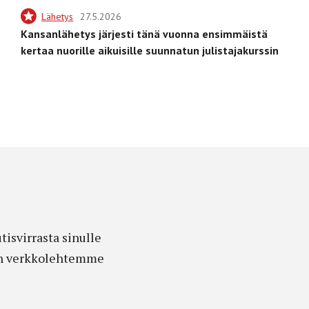
Lähetys
27.5.2026
Kansanlähetys järjesti tänä vuonna ensimmäistä
kertaa nuorille aikuisille suunnatun julistajakurssin
isvirrasta sinulle
edon verkkolehtemme