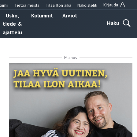
Kirjaudu
oimii
Tietoa meistä
Tilaa Ilon aika
Näköislehti
Usko,
Kolumnit
Arviot
Haku
tiede &
ajattelu
Mainos