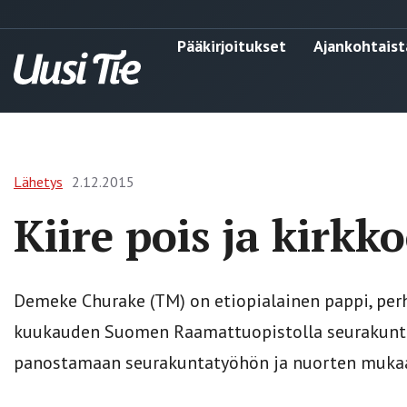
Pääkirjoitukset
Ajankohtaist
Lähetys
2.12.2015
Kiire pois ja kirkk
Demeke Churake (TM) on etiopialainen pappi, perh
kuukauden Suomen Raamattuopistolla seurakuntat
panostamaan seurakuntatyöhön ja nuorten muka