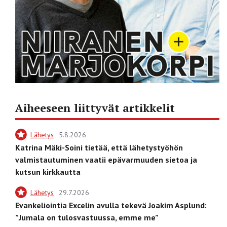
Aiheeseen liittyvät artikkelit
Lähetys
5.8.2026
Katrina Mäki-Soini tietää, että lähetystyöhön
valmistautuminen vaatii epävarmuuden sietoa ja
kutsun kirkkautta
Lähetys
29.7.2026
Evankeliointia Excelin avulla tekevä Joakim Asplund:
”Jumala on tulosvastuussa, emme me”