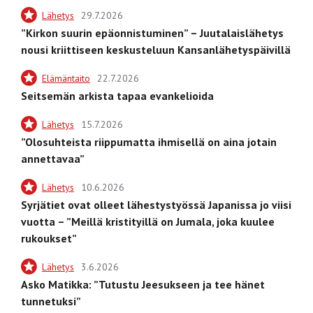
Lähetys
29.7.2026
”Kirkon suurin epäonnistuminen” – Juutalaislähetys
nousi kriittiseen keskusteluun Kansanlähetyspäivillä
Elämäntaito
22.7.2026
Seitsemän arkista tapaa evankelioida
Lähetys
15.7.2026
”Olosuhteista riippumatta ihmisellä on aina jotain
annettavaa”
Lähetys
10.6.2026
Syrjätiet ovat olleet lähestystyössä Japanissa jo viisi
vuotta – ”Meillä kristityillä on Jumala, joka kuulee
rukoukset”
Lähetys
3.6.2026
Asko Matikka: ”Tutustu Jeesukseen ja tee hänet
tunnetuksi”