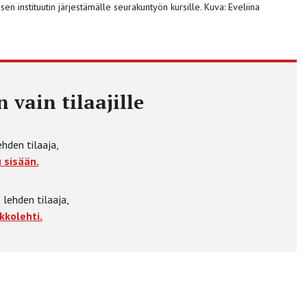
n instituutin järjestämälle seurakuntyön kursille. Kuva: Eveliina
 vain tilaajille
ehden tilaaja,
 sisään.
 lehden tilaaja,
kkolehti.