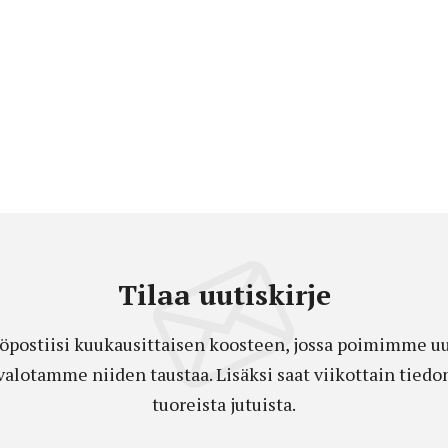
Tilaa uutiskirje
öpostiisi kuukausittaisen koosteen, jossa poimimme uut
a valotamme niiden taustaa. Lisäksi saat viikottain ti
tuoreista jutuista.