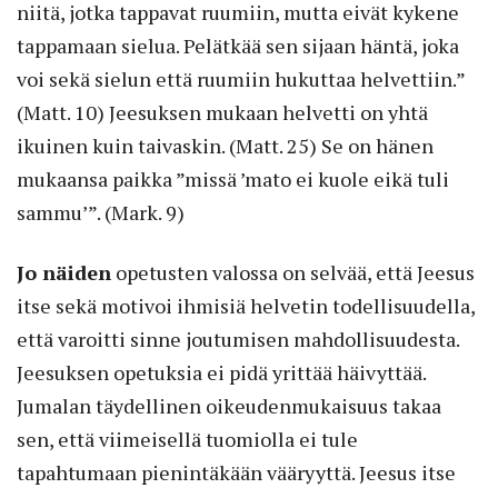
niitä, jotka tappavat ruumiin, mutta eivät kykene
tappamaan sielua. Pelätkää sen sijaan häntä, joka
voi sekä sielun että ruumiin hukuttaa helvettiin.”
(Matt. 10) Jeesuksen mukaan helvetti on yhtä
ikuinen kuin taivaskin. (Matt. 25) Se on hänen
mukaansa paikka ”missä ’mato ei kuole eikä tuli
sammu’”. (Mark. 9)
Jo näiden
opetusten valossa on selvää, että Jeesus
itse sekä motivoi ihmisiä helvetin todellisuudella,
että varoitti sinne joutumisen mahdollisuudesta.
Jeesuksen opetuksia ei pidä yrittää häivyttää.
Jumalan täydellinen oikeudenmukaisuus takaa
sen, että viimeisellä tuomiolla ei tule
tapahtumaan pienintäkään vääryyttä. Jeesus itse