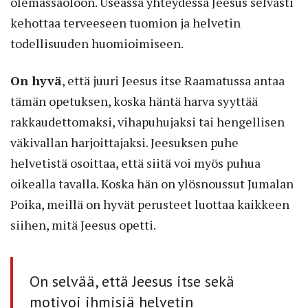
olemassa­oloon. Useassa yhteydessä Jeesus selvästi
kehottaa terveeseen tuomion ja helvetin
todellisuuden huomioimiseen.
On hyvä
, että juuri Jeesus itse Raamatussa antaa
tämän opetuksen, koska häntä harva syyttää
rakkaudettomaksi, vihapuhujaksi tai hengellisen
väkivallan harjoittajaksi. Jeesuksen puhe
helvetistä osoittaa, että siitä voi myös puhua
oikealla tavalla. Koska hän on ylösnoussut Jumalan
Poika, meillä on hyvät perusteet luottaa kaikkeen
siihen, mitä Jeesus opetti.
On selvää, että Jeesus itse sekä
motivoi ihmisiä helvetin