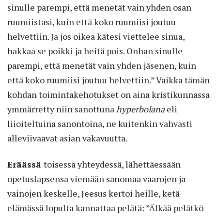
sinulle parempi, että menetät vain yhden osan
ruumiistasi, kuin että koko ruumiisi joutuu
helvettiin. Ja jos oikea kätesi viettelee sinua,
hakkaa se poikki ja heitä pois. Onhan sinulle
parempi, että menetät vain yhden jäsenen, kuin
että koko ruumiisi joutuu helvettiin.” Vaikka tämän
kohdan toimintakehotukset on aina kristikunnassa
ymmärretty niin sanottuna
hyperbolana
eli
liioiteltuina sanontoina, ne kuitenkin vahvasti
alleviivaavat asian vakavuutta.
Eräässä
toisessa yhteydessä, lähettäessään
opetuslapsensa viemään sanomaa vaarojen ja
vainojen keskelle, Jeesus kertoi heille, ketä
elämässä lopulta kannattaa pelätä: ”Älkää pelätkö