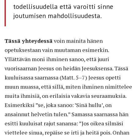
todellisuudella että varoitti sinne
joutumisen mahdollisuudesta.
Tässä yhteydessä
voin mainita hänen
opetuksestaan vain muutaman esimerkin.
Yllättävän moni ihminen sanoo, että juuri
vuorisaarnan Jeesus on heidän Jeesuksensa. Tässä
kuuluisassa saarnassa (Matt. 5–7) Jeesus opetti
muun muassa, että sillä, miten ihminen nimittelee
muita ihmisiä, on erilaisia vakavia seuraamuksia.
Esimerkiksi ”se, joka sanoo: ’Sinä hullu’, on
ansainnut helvetin tulen.” Samassa saarnassa hän
esitti kuuluisat rajut sanansa: ”Jos oikea silmäsi
viettelee sinua, repäise se irti ja heitä pois. Onhan