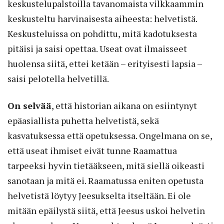
keskustelupalstoilla tavanomaista vilkkaammin
keskusteltu harvinaisesta aiheesta: helvetistä.
Keskusteluissa on pohdittu, mitä kadotuksesta
pitäisi ja saisi opettaa. Useat ovat ilmaisseet
huolensa siitä, ettei ketään – erityisesti lapsia –
saisi pelotella helvetillä.
On selvää
, että historian aikana on esiintynyt
epäasiallista puhetta helvetistä, sekä
kasvatuksessa että opetuksessa. Ongelmana on se,
että useat ihmiset eivät tunne Raamattua
tarpeeksi hyvin tietääkseen, mitä siellä oikeasti
sanotaan ja mitä ei. Raamatussa eniten opetusta
helvetistä löytyy Jeesukselta itseltään. Ei ole
mitään epäilystä siitä, että Jeesus uskoi helvetin