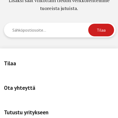
Lisäksi saat viikottain tiedon verkkolehtemme
tuoreista jutuista.
Tilaa
Ota yhteyttä
Tutustu yritykseen