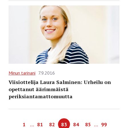
Minun tarinani
7.9.2016
Viisiottelija Laura Salminen: Urheilu on
opettanut äärimmäistä
periksiantamattomuutta
…
…
1
81
82
83
84
85
99