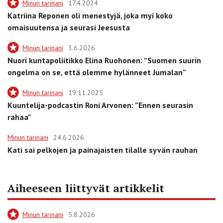
Minun tarinani
17.4.2024
Katriina Reponen oli menestyjä, joka myi koko
omaisuutensa ja seurasi Jeesusta
Minun tarinani
3.6.2026
Nuori kuntapoliitikko Elina Ruohonen: ”Suomen suurin
ongelma on se, että olemme hylänneet Jumalan”
Minun tarinani
19.11.2025
Kuuntelija-podcastin Roni Arvonen: ”Ennen seurasin
rahaa”
Minun tarinani
24.6.2026
Kati sai pelkojen ja painajaisten tilalle syvän rauhan
Aiheeseen liittyvät artikkelit
Minun tarinani
5.8.2026