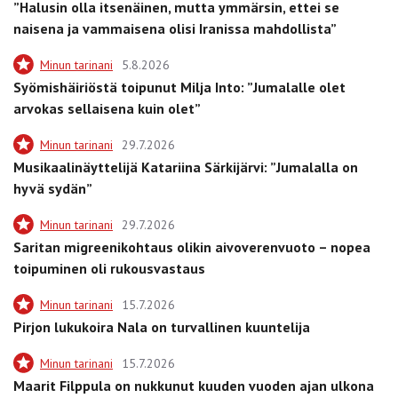
”Halusin olla itsenäinen, mutta ymmärsin, ettei se
naisena ja vammaisena olisi Iranissa mahdollista”
Minun tarinani
5.8.2026
Syömishäiriöstä toipunut Milja Into: ”Jumalalle olet
arvokas sellaisena kuin olet”
Minun tarinani
29.7.2026
Musikaalinäyttelijä Katariina Särkijärvi: ”Jumalalla on
hyvä sydän”
Minun tarinani
29.7.2026
Saritan migreenikohtaus olikin aivoverenvuoto – nopea
toipuminen oli rukousvastaus
Minun tarinani
15.7.2026
Pirjon lukukoira Nala on turvallinen kuuntelija
Minun tarinani
15.7.2026
Maarit Filppula on nukkunut kuuden vuoden ajan ulkona