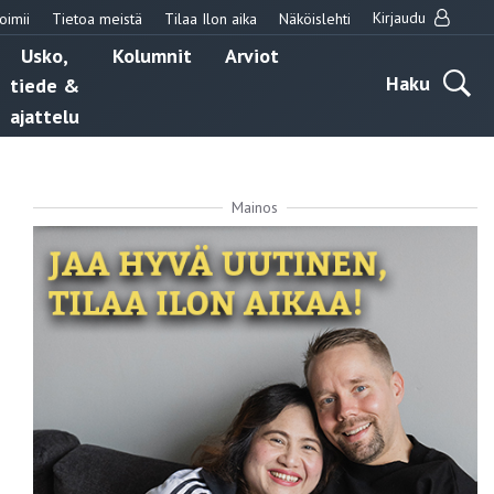
Kirjaudu
oimii
Tietoa meistä
Tilaa Ilon aika
Näköislehti
Usko,
Kolumnit
Arviot
Haku
tiede &
ajattelu
Mainos