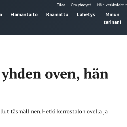
Tilaa
Ota yhteyttä
Näin verkkolehti t
a
Elämäntaito
Raamattu
Lähetys
Minun
tarinani
 yhden oven, hän
lut täsmällinen. Hetki kerrostalon ovella ja