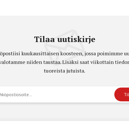
Tilaa uutiskirje
öpostiisi kuukausittaisen koosteen, jossa poimimme uut
a valotamme niiden taustaa. Lisäksi saat viikottain ti
tuoreista jutuista.