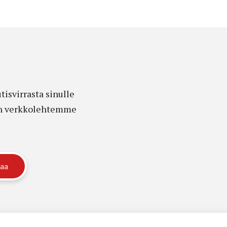
isvirrasta sinulle
edon verkkolehtemme