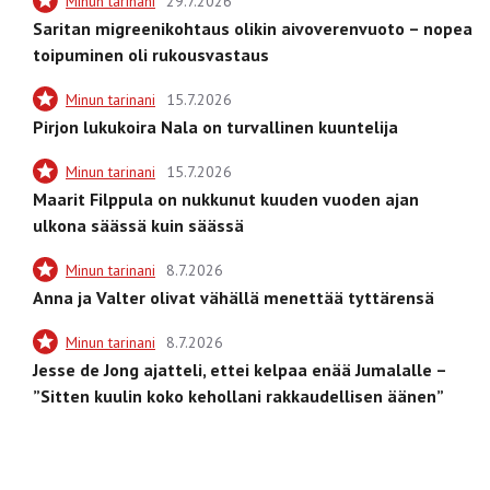
Minun tarinani
29.7.2026
Saritan migreenikohtaus olikin aivoverenvuoto – nopea
toipuminen oli rukousvastaus
Minun tarinani
15.7.2026
Pirjon lukukoira Nala on turvallinen kuuntelija
Minun tarinani
15.7.2026
Maarit Filppula on nukkunut kuuden vuoden ajan
ulkona säässä kuin säässä
Minun tarinani
8.7.2026
Anna ja Valter olivat vähällä menettää tyttärensä
Minun tarinani
8.7.2026
Jesse de Jong ajatteli, ettei kelpaa enää Jumalalle –
”Sitten kuulin koko kehollani rakkaudellisen äänen”