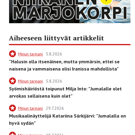
Aiheeseen liittyvät artikkelit
Minun tarinani
5.8.2026
”Halusin olla itsenäinen, mutta ymmärsin, ettei se
naisena ja vammaisena olisi Iranissa mahdollista”
Minun tarinani
5.8.2026
Syömishäiriöstä toipunut Milja Into: ”Jumalalle olet
arvokas sellaisena kuin olet”
Minun tarinani
29.7.2026
Musikaalinäyttelijä Katariina Särkijärvi: ”Jumalalla on
hyvä sydän”