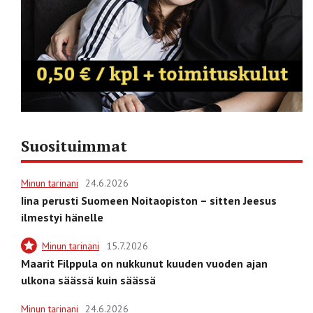
Suosituimmat
Minun tarinani
24.6.2026
Iina perusti Suomeen Noitaopiston – sitten Jeesus
ilmestyi hänelle
Minun tarinani
15.7.2026
Maarit Filppula on nukkunut kuuden vuoden ajan
ulkona säässä kuin säässä
Minun tarinani
24.6.2026