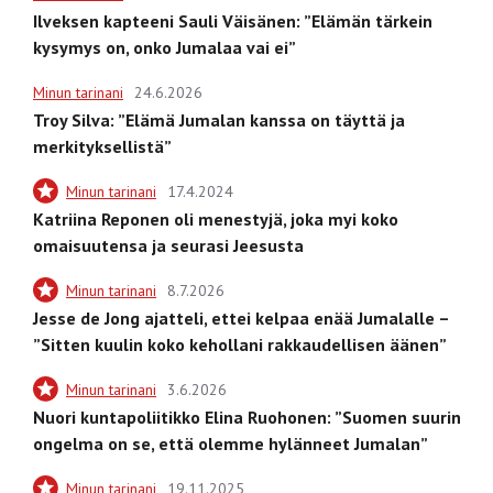
Ilveksen kapteeni Sauli Väisänen: ”Elämän tärkein
kysymys on, onko Jumalaa vai ei”
Minun tarinani
24.6.2026
Troy Silva: ”Elämä Jumalan kanssa on täyttä ja
merkityksellistä”
Minun tarinani
17.4.2024
Katriina Reponen oli menestyjä, joka myi koko
omaisuutensa ja seurasi Jeesusta
Minun tarinani
8.7.2026
Jesse de Jong ajatteli, ettei kelpaa enää Jumalalle –
”Sitten kuulin koko kehollani rakkaudellisen äänen”
Minun tarinani
3.6.2026
Nuori kuntapoliitikko Elina Ruohonen: ”Suomen suurin
ongelma on se, että olemme hylänneet Jumalan”
Minun tarinani
19.11.2025