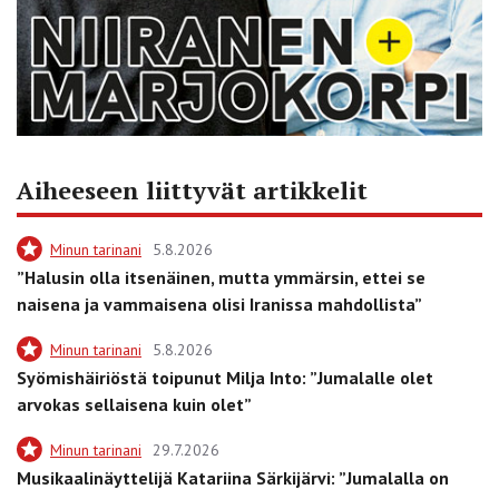
Aiheeseen liittyvät artikkelit
Minun tarinani
5.8.2026
”Halusin olla itsenäinen, mutta ymmärsin, ettei se
naisena ja vammaisena olisi Iranissa mahdollista”
Minun tarinani
5.8.2026
Syömishäiriöstä toipunut Milja Into: ”Jumalalle olet
arvokas sellaisena kuin olet”
Minun tarinani
29.7.2026
Musikaalinäyttelijä Katariina Särkijärvi: ”Jumalalla on