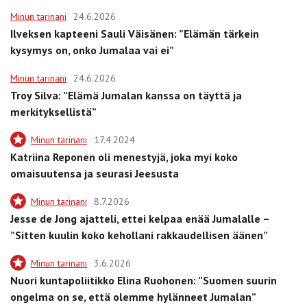
Minun tarinani
24.6.2026
Ilveksen kapteeni Sauli Väisänen: ”Elämän tärkein
kysymys on, onko Jumalaa vai ei”
Minun tarinani
24.6.2026
Troy Silva: ”Elämä Jumalan kanssa on täyttä ja
merkityksellistä”
Minun tarinani
17.4.2024
Katriina Reponen oli menestyjä, joka myi koko
omaisuutensa ja seurasi Jeesusta
Minun tarinani
8.7.2026
Jesse de Jong ajatteli, ettei kelpaa enää Jumalalle –
”Sitten kuulin koko kehollani rakkaudellisen äänen”
Minun tarinani
3.6.2026
Nuori kuntapoliitikko Elina Ruohonen: ”Suomen suurin
ongelma on se, että olemme hylänneet Jumalan”