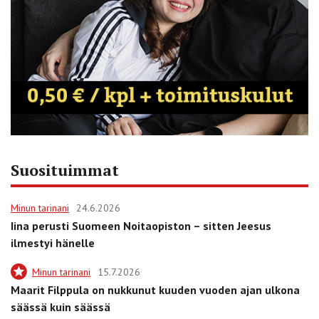
Suosituimmat
Minun tarinani
24.6.2026
Iina perusti Suomeen Noitaopiston – sitten Jeesus
ilmestyi hänelle
Minun tarinani
15.7.2026
Maarit Filppula on nukkunut kuuden vuoden ajan ulkona
säässä kuin säässä