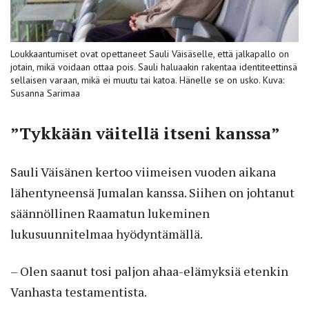
Loukkaantumiset ovat opettaneet Sauli Väisäselle, että jalkapallo on
jotain, mikä voidaan ottaa pois. Sauli haluaakin rakentaa identiteettinsä
sellaisen varaan, mikä ei muutu tai katoa. Hänelle se on usko. Kuva:
Susanna Sarimaa
”Tykkään väitellä itseni kanssa”
Sauli Väisänen kertoo viimeisen vuoden aikana
lähentyneensä Jumalan kanssa. Siihen on johtanut
säännöllinen Raamatun lukeminen
lukusuunnitelmaa hyödyntämällä.
– Olen saanut tosi paljon ahaa-elämyksiä etenkin
Vanhasta testamentista.