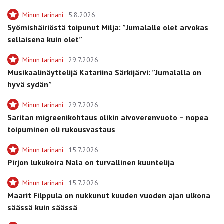
Minun tarinani
5.8.2026
Syömishäiriöstä toipunut Milja: ”Jumalalle olet arvokas
sellaisena kuin olet”
Minun tarinani
29.7.2026
Musikaalinäyttelijä Katariina Särkijärvi: ”Jumalalla on
hyvä sydän”
Minun tarinani
29.7.2026
Saritan migreenikohtaus olikin aivoverenvuoto – nopea
toipuminen oli rukousvastaus
Minun tarinani
15.7.2026
Pirjon lukukoira Nala on turvallinen kuuntelija
Minun tarinani
15.7.2026
Maarit Filppula on nukkunut kuuden vuoden ajan ulkona
säässä kuin säässä