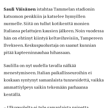
Sauli Väisänen
istahtaa Tammelan stadionin
katsomon penkkiin ja katselee hymyillen
nurmelle. Siitä on tullut kotikenttä monien
Italiassa pelattujen kausien jälkeen. Noin vuodessa
hän on ehtinyt kiintyä keltavihreisiin, Tampereen
Ilvekseen. Keskuspuolustaja on saanut kunnian
pitää kapteeninnauhaa hihassaan.
Saulilla on nyt uudella tavalla nälkää
menestymiseen. Italian paikallisseuroihin ei
koskaan syntynyt samanlaista tunnesidettä, vaikka
ammattiylpeys saikin tekemään parhaansa
kentällä.
– Ulkopuolelta ei tule samanlaista painetta