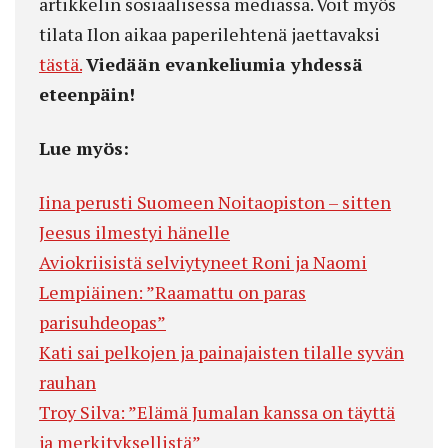
artikkelin sosiaalisessa mediassa. Voit myös
tilata Ilon aikaa paperilehtenä jaettavaksi
tästä.
Viedään evankeliumia yhdessä
eteenpäin!
Lue myös:
Iina perusti Suomeen Noitaopiston – sitten
Jeesus ilmestyi hänelle
Aviokriisistä selviytyneet Roni ja Naomi
Lempiäinen: ”Raamattu on paras
parisuhdeopas”
Kati sai pelkojen ja painajaisten tilalle syvän
rauhan
Troy Silva: ”Elämä Jumalan kanssa on täyttä
ja merkityksellistä”