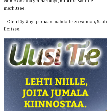
vaimo on aina ymmärtänyt, mitä ura Saulille
merkitsee.
– Olen löytänyt parhaan mahdollisen vaimon, Sauli
iloitsee.