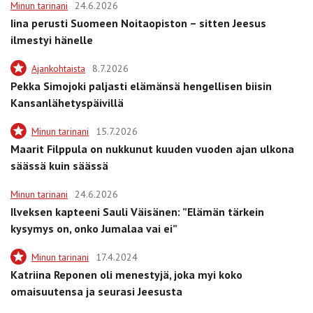
Minun tarinani
24.6.2026
Iina perusti Suomeen Noitaopiston – sitten Jeesus
ilmestyi hänelle
Ajankohtaista
8.7.2026
Pekka Simojoki paljasti elämänsä hengellisen biisin
Kansanlähetyspäivillä
Minun tarinani
15.7.2026
Maarit Filppula on nukkunut kuuden vuoden ajan ulkona
säässä kuin säässä
Minun tarinani
24.6.2026
Ilveksen kapteeni Sauli Väisänen: ”Elämän tärkein
kysymys on, onko Jumalaa vai ei”
Minun tarinani
17.4.2024
Katriina Reponen oli menestyjä, joka myi koko
omaisuutensa ja seurasi Jeesusta