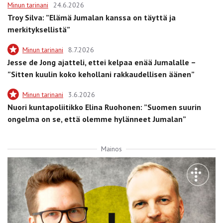
Minun tarinani
24.6.2026
Troy Silva: ”Elämä Jumalan kanssa on täyttä ja
merkityksellistä”
Minun tarinani
8.7.2026
Jesse de Jong ajatteli, ettei kelpaa enää Jumalalle –
”Sitten kuulin koko kehollani rakkaudellisen äänen”
Minun tarinani
3.6.2026
Nuori kuntapoliitikko Elina Ruohonen: ”Suomen suurin
ongelma on se, että olemme hylänneet Jumalan”
Mainos