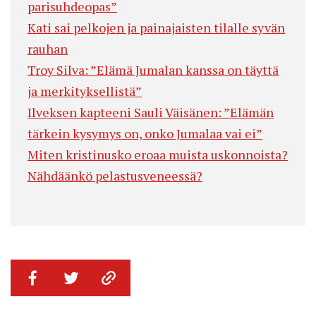
parisuhdeopas”
Kati sai pelkojen ja painajaisten tilalle syvän
rauhan
Troy Silva: ”Elämä Jumalan kanssa on täyttä
ja merkityksellistä”
Ilveksen kapteeni Sauli Väisänen: ”Elämän
tärkein kysymys on, onko Jumalaa vai ei”
Miten kristinusko eroaa muista uskonnoista?
Nähdäänkö pelastusveneessä?