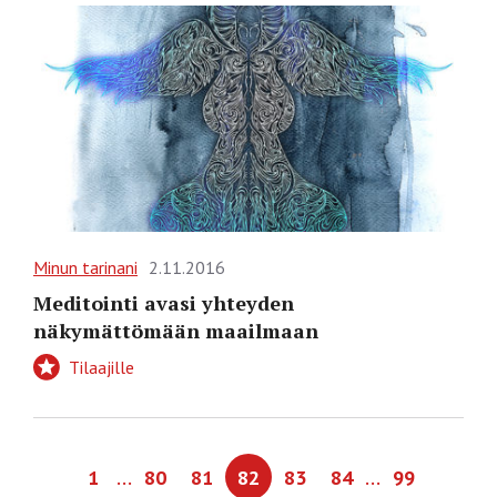
Minun tarinani
2.11.2016
Meditointi avasi yhteyden
näkymättömään maailmaan
Tilaajille
…
…
1
80
81
82
83
84
99