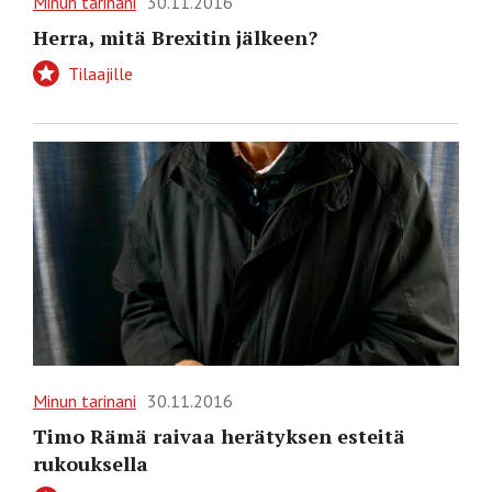
Minun tarinani
30.11.2016
Herra, mitä Brexitin jälkeen?
Tilaajille
Minun tarinani
30.11.2016
Timo Rämä raivaa herätyksen esteitä
rukouksella