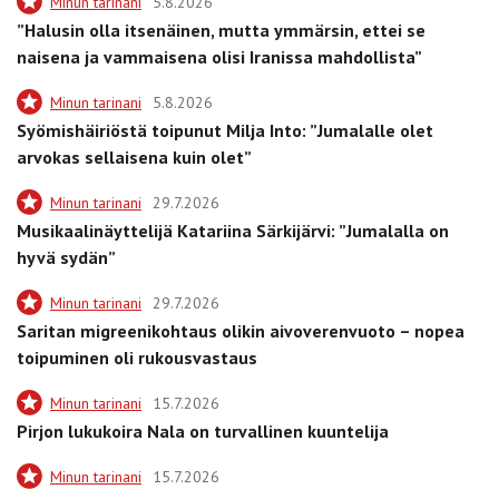
Minun tarinani
5.8.2026
”Halusin olla itsenäinen, mutta ymmärsin, ettei se
naisena ja vammaisena olisi Iranissa mahdollista”
Minun tarinani
5.8.2026
Syömishäiriöstä toipunut Milja Into: ”Jumalalle olet
arvokas sellaisena kuin olet”
Minun tarinani
29.7.2026
Musikaalinäyttelijä Katariina Särkijärvi: ”Jumalalla on
hyvä sydän”
Minun tarinani
29.7.2026
Saritan migreenikohtaus olikin aivoverenvuoto – nopea
toipuminen oli rukousvastaus
Minun tarinani
15.7.2026
Pirjon lukukoira Nala on turvallinen kuuntelija
Minun tarinani
15.7.2026