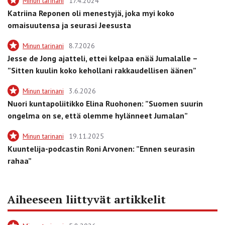
Minun tarinani
17.4.2024
Katriina Reponen oli menestyjä, joka myi koko
omaisuutensa ja seurasi Jeesusta
Minun tarinani
8.7.2026
Jesse de Jong ajatteli, ettei kelpaa enää Jumalalle –
”Sitten kuulin koko kehollani rakkaudellisen äänen”
Minun tarinani
3.6.2026
Nuori kuntapoliitikko Elina Ruohonen: ”Suomen suurin
ongelma on se, että olemme hylänneet Jumalan”
Minun tarinani
19.11.2025
Kuuntelija-podcastin Roni Arvonen: ”Ennen seurasin
rahaa”
Aiheeseen liittyvät artikkelit