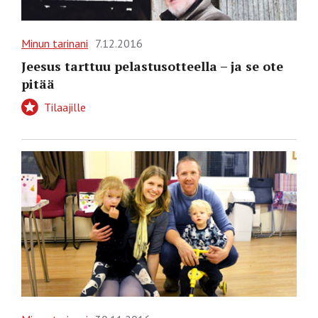
Minun tarinani
7.12.2016
Jeesus tarttuu pelastusotteella – ja se ote
pitää
Tilaajille