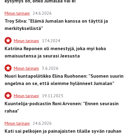
kysymys on, onko Jumalaa vai ei”
Minun tarinani
24.6.2026
Troy Silva: ”Elämä Jumalan kanssa on täyttä ja
merkityksellistä”
Minun tarinani
17.4.2024
Katriina Reponen oli menestyjä, joka myi koko
omaisuutensa ja seurasi Jeesusta
Minun tarinani
3.6.2026
Nuori kuntapoliitikko Elina Ruohonen: ”Suomen suurin
ongelma on se, että olemme hylänneet Jumalan”
Minun tarinani
19.11.2025
Kuuntelija-podcastin Roni Arvonen: ”Ennen seurasin
rahaa”
Minun tarinani
24.6.2026
Kati sai pelkojen ja painajaisten tilalle syvän rauhan