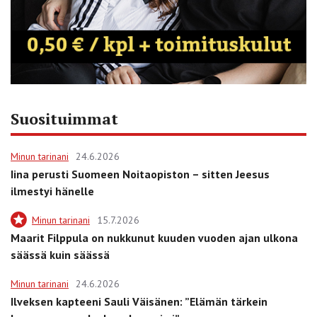
Suosituimmat
Minun tarinani
24.6.2026
Iina perusti Suomeen Noitaopiston – sitten Jeesus
ilmestyi hänelle
Minun tarinani
15.7.2026
Maarit Filppula on nukkunut kuuden vuoden ajan ulkona
säässä kuin säässä
Minun tarinani
24.6.2026
Ilveksen kapteeni Sauli Väisänen: ”Elämän tärkein