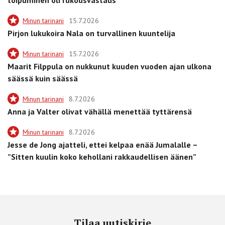
Minun tarinani
15.7.2026
Pirjon lukukoira Nala on turvallinen kuuntelija
Minun tarinani
15.7.2026
Maarit Filppula on nukkunut kuuden vuoden ajan ulkona
säässä kuin säässä
Minun tarinani
8.7.2026
Anna ja Valter olivat vähällä menettää tyttärensä
Minun tarinani
8.7.2026
Jesse de Jong ajatteli, ettei kelpaa enää Jumalalle –
”Sitten kuulin koko kehollani rakkaudellisen äänen”
Tilaa uutiskirje