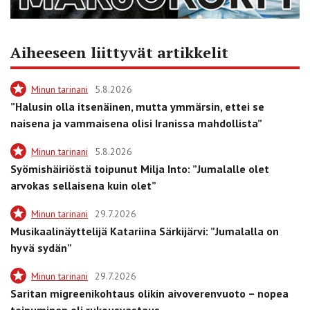
Aiheeseen liittyvät artikkelit
Minun tarinani
5.8.2026
”Halusin olla itsenäinen, mutta ymmärsin, ettei se
naisena ja vammaisena olisi Iranissa mahdollista”
Minun tarinani
5.8.2026
Syömishäiriöstä toipunut Milja Into: ”Jumalalle olet
arvokas sellaisena kuin olet”
Minun tarinani
29.7.2026
Musikaalinäyttelijä Katariina Särkijärvi: ”Jumalalla on
hyvä sydän”
Minun tarinani
29.7.2026
Saritan migreenikohtaus olikin aivoverenvuoto – nopea
toipuminen oli rukousvastaus