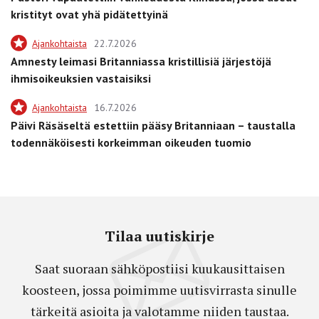
kristityt ovat yhä pidätettyinä
Ajankohtaista
22.7.2026
Amnesty leimasi Britanniassa kristillisiä järjestöjä
ihmisoikeuksien vastaisiksi
Ajankohtaista
16.7.2026
Päivi Räsäseltä estettiin pääsy Britanniaan – taustalla
todennäköisesti korkeimman oikeuden tuomio
Tilaa uutiskirje
Saat suoraan sähköpostiisi kuukausittaisen
koosteen, jossa poimimme uutisvirrasta sinulle
tärkeitä asioita ja valotamme niiden taustaa.