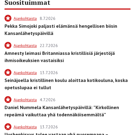
Suosituimmat
Ajankohtaista
8.7.2026
Pekka Simojoki paljasti elämänsä hengellisen biisin
Kansanlähetyspäivillä
Ajankohtaista
22.7.2026
Amnesty leimasi Britanniassa kristillisiä järjestöjä
ihmisoikeuksien vastaisiksi
Ajankohtaista
13.7.2026
Seinäjoella kristillinen koulu aloittaa kotikouluna, koska
opetuslupaa ei tullut
Ajankohtaista
4.7.2026
Daniel Nummela Kansanlähetyspäivillä: ”Kirkollinen
repeämä vaikuttaa yhä todennäköisemmältä”
Ajankohtaista
13.7.2026
Uushenkisyys tulee vastaan yhä nuorempana –