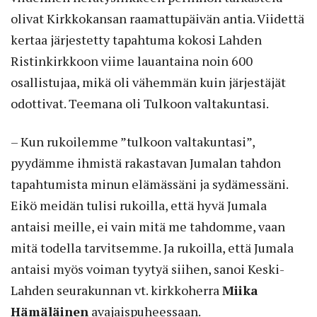
olivat Kirkkokansan raamattupäivän antia. Viidettä
kertaa järjestetty tapahtuma kokosi Lahden
Ristinkirkkoon viime lauantaina noin 600
osallistujaa, mikä oli vähemmän kuin järjestäjät
odottivat. Teemana oli Tulkoon valtakuntasi.
– Kun rukoilemme ”tulkoon valtakuntasi”,
pyydämme ihmistä rakastavan Jumalan tahdon
tapahtumista minun elämässäni ja sydämessäni.
Eikö meidän tulisi rukoilla, että hyvä Jumala
antaisi meille, ei vain mitä me tahdomme, vaan
mitä todella tarvitsemme. Ja rukoilla, että Jumala
antaisi myös voiman tyytyä siihen, sanoi Keski-
Lahden seurakunnan vt. kirkkoherra
Miika
Hämäläinen
avajaispuheessaan.