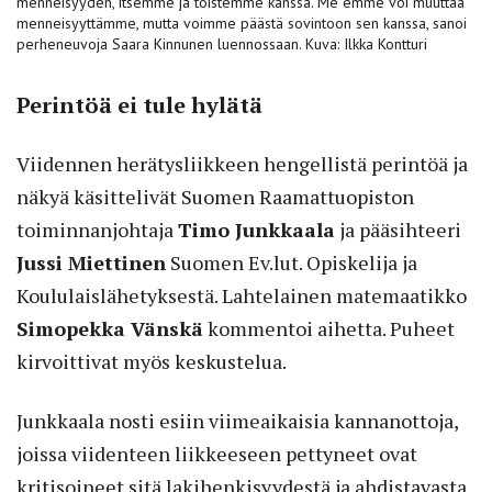
menneisyyden, itsemme ja toistemme kanssa. Me emme voi muuttaa
menneisyyttämme, mutta voimme päästä sovintoon sen kanssa, sanoi
perheneuvoja Saara Kinnunen luennossaan. Kuva: Ilkka Kontturi
Perintöä ei tule hylätä
Viidennen herätysliikkeen hengellistä perintöä ja
näkyä käsittelivät Suomen Raamattuopiston
toiminnanjohtaja
Timo Junkkaala
ja pääsihteeri
Jussi Miettinen
Suomen Ev.lut. Opiskelija ja
Koululaislähetyksestä. Lahtelainen matemaatikko
Simopekka Vänskä
kommentoi aihetta. Puheet
kirvoittivat myös keskustelua.
Junkkaala nosti esiin viimeaikaisia kannanottoja,
joissa viidenteen liikkeeseen pettyneet ovat
kritisoineet sitä lakihenkisyydestä ja ahdistavasta