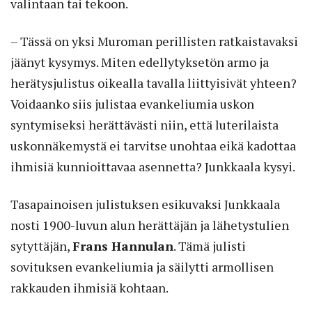
valintaan tai tekoon.
– Tässä on yksi Muroman perillisten ratkaistavaksi
jäänyt kysymys. Miten edellytyksetön armo ja
herätysjulistus oikealla tavalla liittyisivät yhteen?
Voidaanko siis julistaa evankeliumia uskon
syntymiseksi herättävästi niin, että luterilaista
uskonnäkemystä ei tarvitse unohtaa eikä kadottaa
ihmisiä kunnioittavaa asennetta? Junkkaala kysyi.
Tasapainoisen julistuksen esikuvaksi Junkkaala
nosti 1900-luvun alun herättäjän ja lähetystulien
sytyttäjän,
Frans Hannulan
. Tämä julisti
sovituksen evankeliumia ja säilytti armollisen
rakkauden ihmisiä kohtaan.