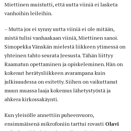
Miettinen muistutti, että uutta viiniä ei lasketa
vanhoihin leileihin.
– Mutta jos ei synny uutta viiniä ei ole mitään,
mistä tulisi vanhaakaan viiniä, Miettinen sanoi.
Simopekka Vänskän mielestä liikkeen ytimessä on
yhteinen tahto seurata Jeesusta. Tähän liittyy
Raamatun opettaminen ja opiskeleminen. Hän on
kokenut herätysliikkeen avarampana kuin
julkisuudessa on esitetty. Siihen on vaikuttanut
muun muassa laaja kokemus lähetystyöstä ja
ahkera kirkossakäynti.
Kun yleisölle annettiin puheenvuoro,
ensimmäisenä mikrofoniin tarttui rovasti
Olavi