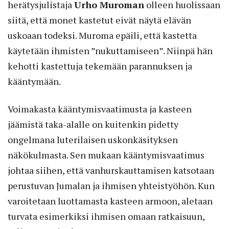
herätysjulistaja
Urho Muroman
olleen huolissaan
siitä, että monet kastetut eivät näytä elävän
uskoaan todeksi. Muroma epäili, että kastetta
käytetään ihmisten ”nukuttamiseen”. Niinpä hän
kehotti kastettuja tekemään parannuksen ja
kääntymään.
Voimakasta kääntymisvaatimusta ja kasteen
jäämistä taka-alalle on kuitenkin pidetty
ongelmana luterilaisen uskonkäsityksen
näkökulmasta. Sen mukaan kääntymisvaatimus
johtaa siihen, että vanhurskauttamisen katsotaan
perustuvan Jumalan ja ihmisen yhteistyöhön. Kun
varoitetaan luottamasta kasteen armoon, aletaan
turvata esimerkiksi ihmisen omaan ratkaisuun,