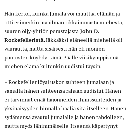
Hän kertoi, kuinka Jumala voi muuttaa elämän ja
otti esimerkin maail­man rikkaimmasta miehestä,
suuren öljy-yhtiön perustajasta
John D.
Rockefelleristä
. Iäkkääksi eläneellä miehellä oli
vaurautta, mutta sisäisesti hän oli monien
puutosten köyhdyttämä. Päälle viisikymppisenä
miehen elämä kuitenkin uudistui täysin.
– Rockefeller löysi uskon suhteen Jumalaan ja
samalla hänen suhteensa rahaan uudistui. Hänen
ei tarvinnut enää hajonneiden ihmissuhteiden ja
yksinäisyyden hinnalla haalia sitä itselleen. Hänen
sydämensä avautui Jumalalle ja hänen tahdolleen,
mutta myös lähimmäiselle. Itseensä käpertynyt