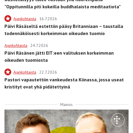
”Oppitunnilla piti kokeilla buddhalaista meditaatiota”
Ajankohtaista
16.7.2026
Päivi Räsäseltä estettiin pääsy Britanniaan – taustalla
todennäköisesti korkeimman oikeuden tuomio
Ajankohtaista
24.7.2026
Päivi Räsänen jätti EIT:een valituksen korkeimman
oikeuden tuomiosta
Ajankohtaista
22.7.2026
Pastori vapautettiin vankeudesta Kiinassa, jossa useat
kristityt ovat yhä pidätettyinä
Mainos