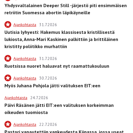
Yhdysvaltalainen Deeper Still -järjestö piti ensimmäisen
retriitin Suomessa abortin läpikäyneille
Ajankohtaista
31.7.2026
Uutisia lyhyesti: Hakemus klassisesta kristillisestä
lukiosta, Anna-Mari Kaskinen palkittiin ja brittiläinen
kristitty poliitikko murhattiin
Ajankohtaista
31.7.2026
Ruotsissa nuoret haluavat nyt raamattukouluun
Ajankohtaista
30.7.2026
Myös Juhana Pohjola jätti valituksen EIT:een
Ajankohtaista
24.7.2026
Päivi Räsänen jätti EIT:een valituksen korkeimman
oikeuden tuomiosta
Ajankohtaista
22.7.2026
Pastori vapautettiin vankeudesta Kiinassa, jossa useat