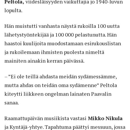
Peltola,
viidesläisyyden vaikuttajia jo 1940-luvun
lopulta.
Hän muistutti vanhasta näystä rukoilla 100 uutta
lähetystyöntekijää ja 100 000 pelastunutta. Hän
haastoi kuulijoita muodostamaan esirukouslistan
ja rukoilemaan ihmisten puolesta nimeltä
mainiten ainakin kerran päivässä.
– ”Ei ole teillä ahdasta meidän sydämessämme,
mutta ahdas on teidän oma sydämenne” Peltola
kiteytti liikkeen ongelman lainaten Paavalin
sanaa.
Raamattupäivän musiikista vastasi
Mikko Nikula
ja Kyntäjä-yhtye. Tapahtuma päättyi messuun, jossa