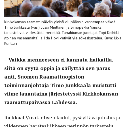
Kirkkokansan raamattupäivän yleisö oli pääosin vanhempaa väkeä.
Timo Junkkaala (vas.), Jussi Miettinen ja Simopekka Vänskä
tarkastelivat viidesläistä perintöä. Tapahtuman juontajat Topi Knihtilä
(toinen vasemmalta) ja Iida Hovi vetivät yleisökeskustelua. Kuva: Ilkka
Kontturi
– Vaikka menneeseen ei kannata haikailla,
siitä on syytä oppia ja säilyttää sen paras
anti, Suomen Raamattuopiston
toiminnanjohtaja Timo Junkkaala muistutti
viime lauantaina järjestetyssä Kirkkokansan
raamattupäivässä Lahdessa.
Raikkaat Viisikielisen laulut, pysäyttävä julistus ja
viidennen herätysliikkeen perinnön tarkastelu