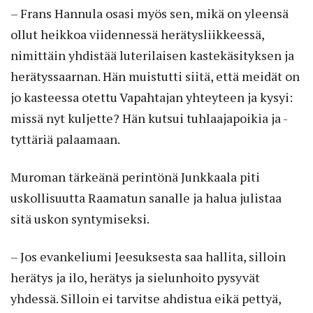
– Frans Hannula osasi myös sen, mikä on yleensä
ollut heikkoa viidennessä herätysliikkeessä,
nimittäin yhdistää luterilaisen kastekäsityksen ja
herätyssaarnan. Hän muistutti siitä, että meidät on
jo kasteessa otettu Vapahtajan yhteyteen ja kysyi:
missä nyt kuljette? Hän kutsui tuhlaajapoikia ja -
tyttäriä palaamaan.
Muroman tärkeänä perintönä Junkkaala piti
uskollisuutta Raamatun sanalle ja halua julistaa
sitä uskon syntymiseksi.
– Jos evankeliumi Jeesuksesta saa hallita, silloin
herätys ja ilo, herätys ja sielunhoito pysyvät
yhdessä. Silloin ei tarvitse ahdistua eikä pettyä,