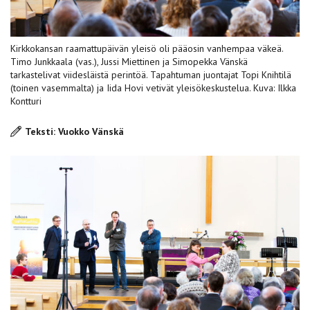
Kirkkokansan raamattupäivän yleisö oli pääosin vanhempaa väkeä.
Timo Junkkaala (vas.), Jussi Miettinen ja Simopekka Vänskä
tarkastelivat viidesläistä perintöä. Tapahtuman juontajat Topi Knihtilä
(toinen vasemmalta) ja Iida Hovi vetivät yleisökeskustelua. Kuva: Ilkka
Kontturi
Teksti: Vuokko Vänskä