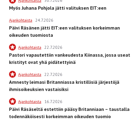
Ajankohtaista
30.7.2026
Myös Juhana Pohjola jätti valituksen EIT:een
Ajankohtaista
24.7.2026
Päivi Räsänen jätti EIT:een valituksen korkeimman
oikeuden tuomiosta
Ajankohtaista
22.7.2026
Pastori vapautettiin vankeudesta Kiinassa, jossa useat
kristityt ovat yhä pidätettyinä
Ajankohtaista
22.7.2026
Amnesty leimasi Britanniassa kristillisiä järjestöjä
ihmisoikeuksien vastaisiksi
Ajankohtaista
16.7.2026
Päivi Räsäseltä estettiin pääsy Britanniaan – taustalla
todennäköisesti korkeimman oikeuden tuomio