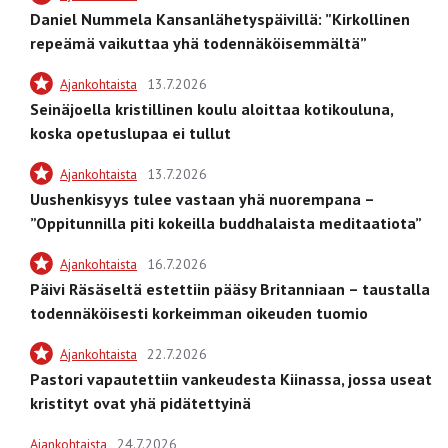
Daniel Nummela Kansanlähetyspäivillä: ”Kirkollinen
repeämä vaikuttaa yhä todennäköisemmältä”
Ajankohtaista
13.7.2026
Seinäjoella kristillinen koulu aloittaa kotikouluna,
koska opetuslupaa ei tullut
Ajankohtaista
13.7.2026
Uushenkisyys tulee vastaan yhä nuorempana –
”Oppitunnilla piti kokeilla buddhalaista meditaatiota”
Ajankohtaista
16.7.2026
Päivi Räsäseltä estettiin pääsy Britanniaan – taustalla
todennäköisesti korkeimman oikeuden tuomio
Ajankohtaista
22.7.2026
Pastori vapautettiin vankeudesta Kiinassa, jossa useat
kristityt ovat yhä pidätettyinä
Ajankohtaista
24.7.2026