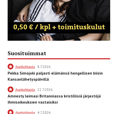
Suosituimmat
Ajankohtaista
8.7.2026
Pekka Simojoki paljasti elämänsä hengellisen biisin
Kansanlähetyspäivillä
Ajankohtaista
22.7.2026
Amnesty leimasi Britanniassa kristillisiä järjestöjä
ihmisoikeuksien vastaisiksi
Ajankohtaista
4.7.2026