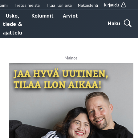
Kirjaudu
oimii
Tietoa meistä
Tilaa Ilon aika
Näköislehti
Usko,
Kolumnit
Arviot
Haku
tiede &
ajattelu
Mainos