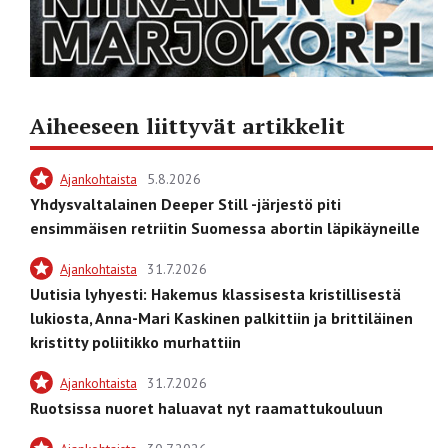
Aiheeseen liittyvät artikkelit
Ajankohtaista
5.8.2026
Yhdysvaltalainen Deeper Still -järjestö piti
ensimmäisen retriitin Suomessa abortin läpikäyneille
Ajankohtaista
31.7.2026
Uutisia lyhyesti: Hakemus klassisesta kristillisestä
lukiosta, Anna-Mari Kaskinen palkittiin ja brittiläinen
kristitty poliitikko murhattiin
Ajankohtaista
31.7.2026
Ruotsissa nuoret haluavat nyt raamattukouluun