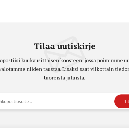
Tilaa uutiskirje
öpostiisi kuukausittaisen koosteen, jossa poimimme uut
a valotamme niiden taustaa. Lisäksi saat viikottain ti
tuoreista jutuista.