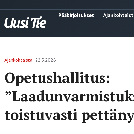
Pääkirjoitukset
Ajankohtaist
Ajankohtaista
22.5.2026
Opetushallitus:
”Laadunvarmistu
toistuvasti pettän