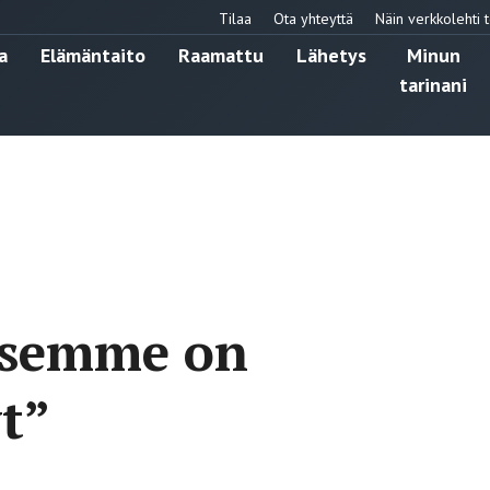
Tilaa
Ota yhteyttä
Näin verkkolehti t
a
Elämäntaito
Raamattu
Lähetys
Minun
tarinani
ksemme on
yt”