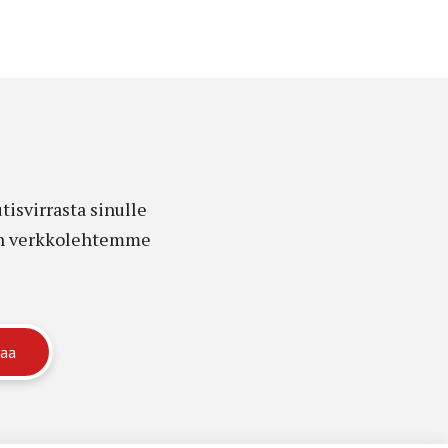
isvirrasta sinulle
edon verkkolehtemme