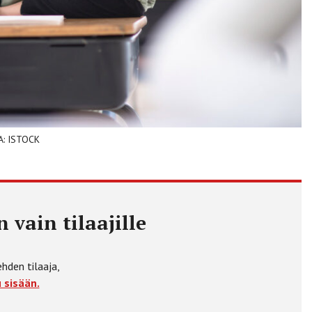
VA: ISTOCK
 vain tilaajille
ehden tilaaja,
 sisään.