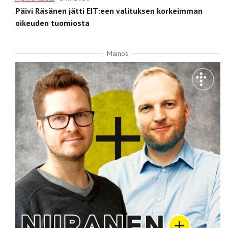
Päivi Räsänen jätti EIT:een valituksen korkeimman
oikeuden tuomiosta
Mainos