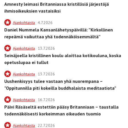
Amnesty leimasi Britanniassa kristillisiä järjestöjä
ihmisoikeuksien vastaisiksi
Ajankohtaista
4.7.2026
Daniel Nummela Kansanlähetyspäivillä: ”Kirkollinen
repeämä vaikuttaa yhä todennäköisemmältä”
Ajankohtaista
13.7.2026
Seinäjoella kristillinen koulu aloittaa kotikouluna, koska
opetuslupaa ei tullut
Ajankohtaista
13.7.2026
Uushenkisyys tulee vastaan yhä nuorempana –
”Oppitunnilla piti kokeilla buddhalaista meditaatiota”
Ajankohtaista
16.7.2026
Päivi Räsäseltä estettiin pääsy Britanniaan – taustalla
todennäköisesti korkeimman oikeuden tuomio
Ajankohtaista
22.7.2026