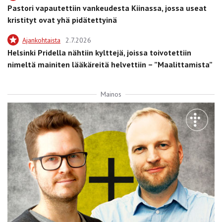
Pastori vapautettiin vankeudesta Kiinassa, jossa useat
kristityt ovat yhä pidätettyinä
Ajankohtaista
2.7.2026
Helsinki Pridella nähtiin kylttejä, joissa toivotettiin
nimeltä mainiten lääkäreitä helvettiin – ”Maalittamista”
Mainos