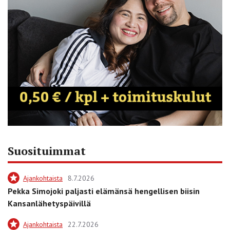
Suosituimmat
Ajankohtaista
8.7.2026
Pekka Simojoki paljasti elämänsä hengellisen biisin
Kansanlähetyspäivillä
Ajankohtaista
22.7.2026