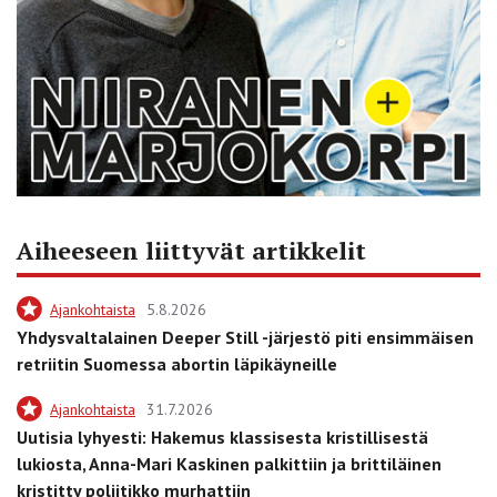
Aiheeseen liittyvät artikkelit
Ajankohtaista
5.8.2026
Yhdysvaltalainen Deeper Still -järjestö piti ensimmäisen
retriitin Suomessa abortin läpikäyneille
Ajankohtaista
31.7.2026
Uutisia lyhyesti: Hakemus klassisesta kristillisestä
lukiosta, Anna-Mari Kaskinen palkittiin ja brittiläinen
kristitty poliitikko murhattiin