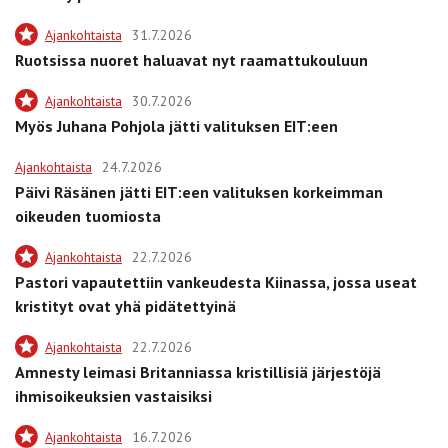
Ajankohtaista
31.7.2026
Ruotsissa nuoret haluavat nyt raamattukouluun
Ajankohtaista
30.7.2026
Myös Juhana Pohjola jätti valituksen EIT:een
Ajankohtaista
24.7.2026
Päivi Räsänen jätti EIT:een valituksen korkeimman
oikeuden tuomiosta
Ajankohtaista
22.7.2026
Pastori vapautettiin vankeudesta Kiinassa, jossa useat
kristityt ovat yhä pidätettyinä
Ajankohtaista
22.7.2026
Amnesty leimasi Britanniassa kristillisiä järjestöjä
ihmisoikeuksien vastaisiksi
Ajankohtaista
16.7.2026