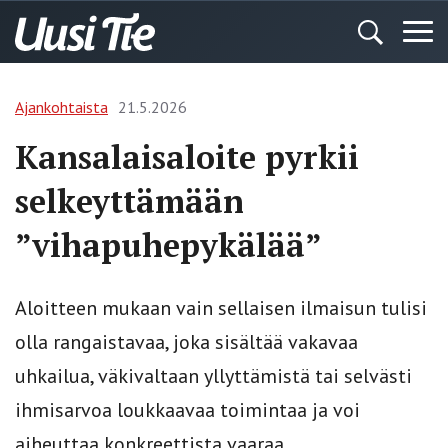
Ajankohtaista
21.5.2026
Kansalaisaloite pyrkii
selkeyttämään
”vihapuhepykälää”
Aloitteen mukaan vain sellaisen ilmaisun tuli­si
olla rangaistavaa, joka sisältää vakavaa
uhkailua, väkivaltaan yllyttämistä tai selvästi
ihmisarvoa loukkaavaa toimintaa ja voi
aiheuttaa konkreet­tista vaaraa.