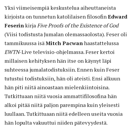
Yksi viimeisempiä keskustelua aiheuttaneista
kirjoista on tunnetun katolilaisen filosofin
Edward
Feserin
kirja
Five Proofs of the Existence of God
(Viisi todistusta Jumalan olemassaolosta). Feser oli
tammikuussa isä
Mitch Pacwan
haastattelussa
EWTN
-Live televisio-ohjelmassa. Feser kertoi
millaisen kehityksen hän itse on käynyt läpi
suhteessa jumalatodistuksiin. Ennen kuin Feser
tutustui todistuksiin, hän oli ateisti. Ensi alkuun
hän piti niitä ainoastaan mielenkiintoisina.
Tutkittuaan niitä vuosia ammattifilosofina hän
alkoi pitää niitä paljon parempina kuin yleisesti
luullaan. Tutkittuaan niitä edelleen useita vuosia
hän lopulta vakuuttui niiden pätevyydestä.