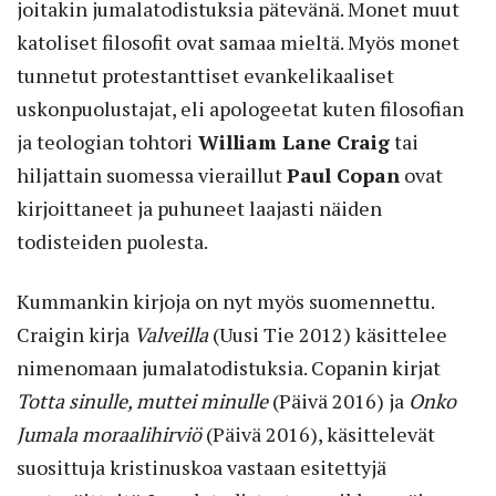
joitakin jumalatodistuksia pätevänä. Monet muut
katoliset filosofit ovat samaa mieltä. Myös monet
tunnetut protestanttiset evankelikaaliset
uskonpuolustajat, eli apologeetat kuten filosofian
ja teologian tohtori
William Lane Craig
tai
hiljattain suomessa vieraillut
Paul Copan
ovat
kirjoittaneet ja puhuneet laajasti näiden
todisteiden puolesta.
Kummankin kirjoja on nyt myös suomennettu.
Craigin kirja
Valveilla
(Uusi Tie 2012) käsittelee
nimenomaan jumalatodistuksia. Copanin kirjat
Totta sinulle, muttei minulle
(Päivä 2016) ja
Onko
Jumala moraalihirviö
(Päivä 2016), käsittelevät
suosittuja kristinuskoa vastaan esitettyjä