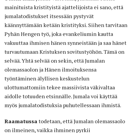
mainituista kristityistä ajattelijoista ei sano, että
jumalatodistukset itsessään pystyvät
käännyttämään ketään kristityksi. Siihen tarvitaan
Pyhän Hengen työ, joka evankeliumin kautta
vakuuttaa ihmisen hänen synneistään ja saa hänet
turvautumaan Kristuksen sovitustyöhön. Tämä on
selvää. Yhtä selvää on sekin, että Jumalan
olemassaolon ja Hänen ilmoituksensa
työntäminen älyllisen keskustelun
ulottumattomiin tekee massiivista väkivaltaa
aidolle totuuden etsinnälle. Jumala voi käyttää
myös jumalatodistuksia puhutellessaan ihmistä.
Raamatussa
todetaan, että Jumalan olemassaolo
on ilmeinen, vaikka ihminen pyrkii