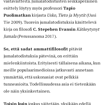
vastaväitteitä. Jumalatodistusten seikkaperäinen
esittely löytyy myös professori
Tapio
Puolimatkan
kirjasta
Usko, Tieto ja Myytit
(Uusi
Tie 2009). Tuorein jumalatodistuksia käsittelevä
kirja on filosofi
C. Stepehen Evansin
Kätkeytynyt
Jumala
(Perussanoma 2017).
Se, että sadat ammattifilosofit
pitävät
jumalatodistuksia pätevinä, on erittäin
mielenkiintoista. Erityisesti tällaisena aikana, kun
meille populaarimedioissa jatkuvasti annetaan
ymmärtää, että uskonasiat ovat pelkkiä
tunneasioita. Todellisuudessa asia ei tietenkään
ole näin yksinkertainen.
Toisin kuin
joskus väitetään, yksikään edellä