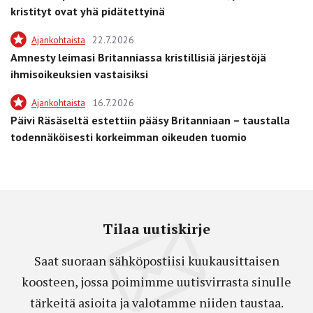
kristityt ovat yhä pidätettyinä
Ajankohtaista
22.7.2026
Amnesty leimasi Britanniassa kristillisiä järjestöjä
ihmisoikeuksien vastaisiksi
Ajankohtaista
16.7.2026
Päivi Räsäseltä estettiin pääsy Britanniaan – taustalla
todennäköisesti korkeimman oikeuden tuomio
Tilaa uutiskirje
Saat suoraan sähköpostiisi kuukausittaisen
koosteen, jossa poimimme uutisvirrasta sinulle
tärkeitä asioita ja valotamme niiden taustaa.