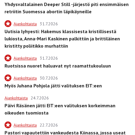
Yhdysvaltalainen Deeper Still -järjestö piti ensimmäisen
retriitin Suomessa abortin läpikäyneille
Ajankohtaista
31.7.2026
Uutisia lyhyesti: Hakemus klassisesta kristillisestä
lukiosta, Anna-Mari Kaskinen palkittiin ja brittiläinen
kristitty poliitikko murhattiin
Ajankohtaista
31.7.2026
Ruotsissa nuoret haluavat nyt raamattukouluun
Ajankohtaista
30.7.2026
Myös Juhana Pohjola jätti valituksen EIT:een
Ajankohtaista
24.7.2026
Päivi Räsänen jätti EIT:een valituksen korkeimman
oikeuden tuomiosta
Ajankohtaista
22.7.2026
Pastori vapautettiin vankeudesta Kiinassa, jossa useat