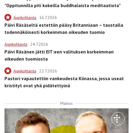
”Oppitunnilla piti kokeilla buddhalaista meditaatiota”
Ajankohtaista
16.7.2026
Päivi Räsäseltä estettiin pääsy Britanniaan – taustalla
todennäköisesti korkeimman oikeuden tuomio
Ajankohtaista
24.7.2026
Päivi Räsänen jätti EIT:een valituksen korkeimman
oikeuden tuomiosta
Ajankohtaista
22.7.2026
Pastori vapautettiin vankeudesta Kiinassa, jossa useat
kristityt ovat yhä pidätettyinä
Mainos