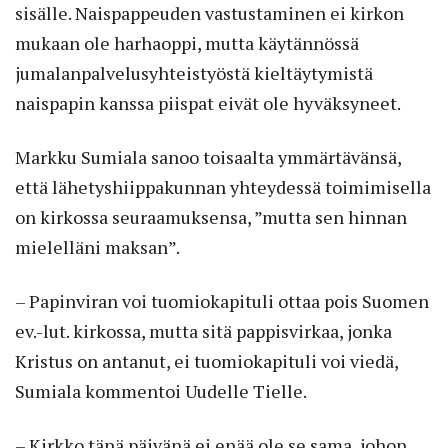
sisälle. Naispappeuden vastustaminen ei kirkon
mukaan ole harhaoppi, mutta käytännössä
jumalanpalvelusyhteistyöstä kieltäytymistä
naispapin kanssa piispat eivät ole hyväksyneet.
Markku Sumiala sanoo toisaalta ymmärtävänsä,
että lähetyshiippakunnan yhteydessä toimimisella
on kirkossa seuraamuksensa, ”mutta sen hinnan
mielelläni maksan”.
– Papinviran voi tuomiokapituli ottaa pois Suomen
ev.-lut. kirkossa, mutta sitä pappisvirkaa, jonka
Kristus on antanut, ei tuomiokapituli voi viedä,
Sumiala kommentoi Uudelle Tielle.
– Kirkko tänä päivänä ei enää ole se sama, johon