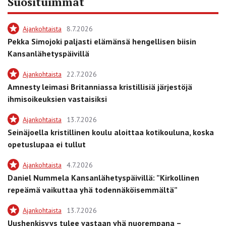
Suosituimmat
Ajankohtaista
8.7.2026
Pekka Simojoki paljasti elämänsä hengellisen biisin
Kansanlähetyspäivillä
Ajankohtaista
22.7.2026
Amnesty leimasi Britanniassa kristillisiä järjestöjä
ihmisoikeuksien vastaisiksi
Ajankohtaista
13.7.2026
Seinäjoella kristillinen koulu aloittaa kotikouluna, koska
opetuslupaa ei tullut
Ajankohtaista
4.7.2026
Daniel Nummela Kansanlähetyspäivillä: ”Kirkollinen
repeämä vaikuttaa yhä todennäköisemmältä”
Ajankohtaista
13.7.2026
Uushenkisyys tulee vastaan yhä nuorempana –