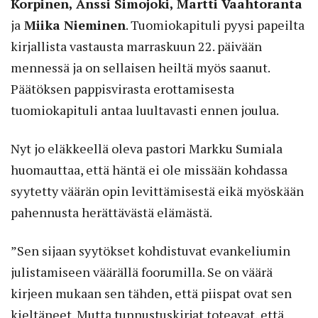
Korpinen, Anssi Simojoki, Martti Vaahtoranta
ja
Miika Nieminen
. Tuomiokapituli pyysi papeilta
kirjallista vastausta marraskuun 22. päivään
mennessä ja on sellaisen heiltä myös saanut.
Päätöksen pappisvirasta erottamisesta
tuomiokapituli antaa luultavasti ennen joulua.
Nyt jo eläkkeellä oleva pastori Markku ­Sumiala
huomauttaa, että häntä ei ole missään kohdassa
syytetty väärän opin levittämisestä eikä myöskään
pahennusta herättävästä elämästä.
”Sen sijaan syytökset kohdistuvat evankeliumin
julistamiseen väärällä foorumilla. Se on väärä
kirjeen mukaan sen tähden, että piispat ovat sen
kieltäneet. Mutta tunnustuskirjat toteavat, että