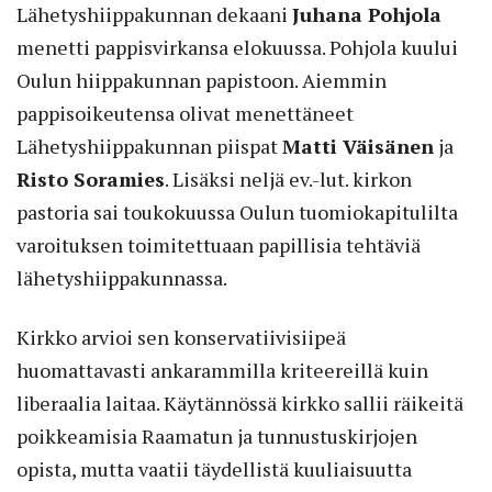
Lähetyshiippakunnan dekaani
Juhana Pohjola
menetti pappisvirkansa elokuussa. Pohjola kuului
Oulun hiippakunnan papistoon. ­Aiemmin
pappisoikeutensa olivat menettäneet
Lähetyshiippakunnan piispat
Matti Väisänen
ja
Risto Soramies
. Lisäksi neljä ev.-lut. kirkon
pastoria sai toukokuussa Oulun tuomiokapitulilta
varoituksen toimitettuaan papillisia tehtäviä
lähetyshiippakunnassa.
Kirkko arvioi sen konservatiivisiipeä
huomattavasti ankarammilla kriteereillä kuin
liberaalia laitaa. Käytännössä kirkko sallii räikeitä
poikkeamisia Raamatun ja tunnustuskirjojen
opista, mutta vaatii täydellistä kuuliaisuutta