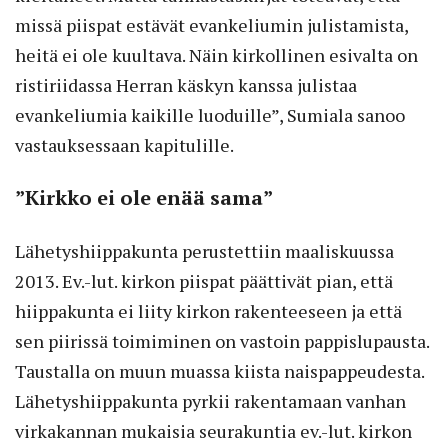
missä piispat estävät evankeliumin julistamista,
heitä ei ole kuultava. Näin kirkollinen esivalta on
ristiriidassa Herran käskyn kanssa julistaa
evankeliumia kaikille luoduille”, Sumiala sanoo
vastauksessaan kapitulille.
”Kirkko ei ole enää sama”
Lähetyshiippakunta perustettiin maaliskuussa
2013. Ev.-lut. kirkon piispat päättivät pian, että
hiippakunta ei liity kirkon rakenteeseen ja että
sen piirissä toimiminen on vastoin pappislupausta.
Taustalla on muun muassa kiista naispappeudesta.
Lähetyshiippakunta pyrkii rakentamaan vanhan
virkakannan mukaisia seurakuntia ev.-lut. kirkon