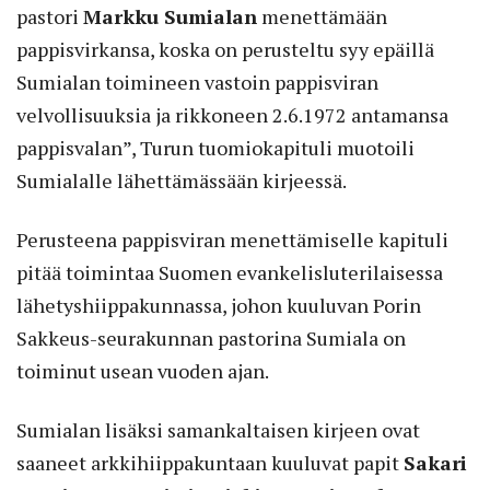
pastori
Markku Sumialan
menettämään
pappisvirkansa, koska on perusteltu syy epäillä
Sumialan toimineen vastoin pappisviran
velvollisuuksia ja rikkoneen 2.6.1972 antamansa
pappisvalan”, Turun tuomiokapituli muotoili
Sumialalle lähettämässään kirjeessä.
Perusteena pappisviran menettämiselle kapituli
pitää toimintaa Suomen evankelisluterilaisessa
lähetyshiippakunnassa, johon kuuluvan Porin
Sakkeus-seurakunnan pastorina Sumiala on
toiminut usean vuoden ajan.
Sumialan lisäksi samankaltaisen kirjeen ovat
saaneet arkkihiippakuntaan kuuluvat papit
Sakari