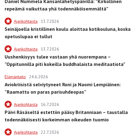
Daniel Nummela Kansanlähetyspäivillä: ”Kirkollinen
repeämä vaikuttaa yhä todennäköisemmältä”
Ajankohtaista
13.7.2026
Seinäjoella kristillinen koulu aloittaa kotikouluna, koska
opetuslupaa ei tullut
Ajankohtaista
13.7.2026
Uushenkisyys tulee vastaan yhä nuorempana –
”Oppitunnilla piti kokeilla buddhalaista meditaatiota”
Elämäntaito
24.6.2026
Aviokriisistä selviytyneet Roni ja Naomi Lempiäinen:
”Raamattu on paras parisuhdeopas”
Ajankohtaista
16.7.2026
Päivi Räsäseltä estettiin pääsy Britanniaan – taustalla
todennäköisesti korkeimman oikeuden tuomio
Ajankohtaista
22.7.2026