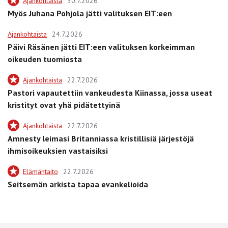
Ajankohtaista
30.7.2026
Myös Juhana Pohjola jätti valituksen EIT:een
Ajankohtaista
24.7.2026
Päivi Räsänen jätti EIT:een valituksen korkeimman
oikeuden tuomiosta
Ajankohtaista
22.7.2026
Pastori vapautettiin vankeudesta Kiinassa, jossa useat
kristityt ovat yhä pidätettyinä
Ajankohtaista
22.7.2026
Amnesty leimasi Britanniassa kristillisiä järjestöjä
ihmisoikeuksien vastaisiksi
Elämäntaito
22.7.2026
Seitsemän arkista tapaa evankelioida