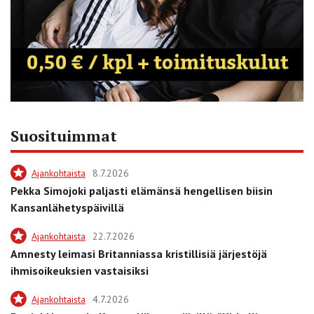
Suosituimmat
Ajankohtaista
8.7.2026
Pekka Simojoki paljasti elämänsä hengellisen biisin
Kansanlähetyspäivillä
Ajankohtaista
22.7.2026
Amnesty leimasi Britanniassa kristillisiä järjestöjä
ihmisoikeuksien vastaisiksi
Ajankohtaista
4.7.2026