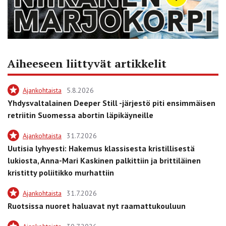
Aiheeseen liittyvät artikkelit
Ajankohtaista
5.8.2026
Yhdysvaltalainen Deeper Still -järjestö piti ensimmäisen
retriitin Suomessa abortin läpikäyneille
Ajankohtaista
31.7.2026
Uutisia lyhyesti: Hakemus klassisesta kristillisestä
lukiosta, Anna-Mari Kaskinen palkittiin ja brittiläinen
kristitty poliitikko murhattiin
Ajankohtaista
31.7.2026
Ruotsissa nuoret haluavat nyt raamattukouluun