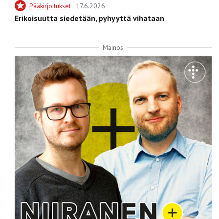
Pääkirjoitukset
17.6.2026
Erikoisuutta siedetään, pyhyyttä vihataan
Mainos