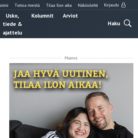
Kirjaudu
oimii
Tietoa meistä
Tilaa Ilon aika
Näköislehti
Usko,
Kolumnit
Arviot
Haku
tiede &
ajattelu
Mainos