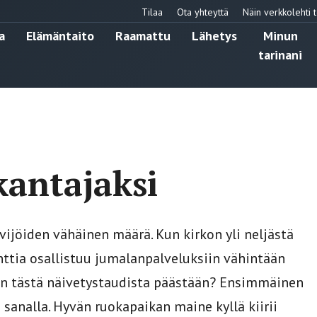
Tilaa
Ota yhteyttä
Näin verkkolehti t
a
Elämäntaito
Raamattu
Lähetys
Minun
tarinani
kantajaksi
ijöiden vähäinen määrä. Kun kirkon yli neljästä
ttia osallistuu jumalanpalveluksiin vähintään
iten tästä näivetystaudista päästään? Ensimmäinen
 sanalla. Hyvän ruokapaikan maine kyllä kiirii