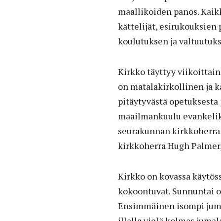
maallikoiden panos. Kaikki
kättelijät, esirukouksien 
koulutuksen ja valtuutuk
Kirkko täyttyy viikoittai
on matalakirkollinen ja 
pitäytyvästä opetuksesta 
maailmankuulu evankelikaa
seurakunnan kirkkoherran
kirkkoherra Hugh Palmer,
Kirkko on kovassa käytöss
kokoontuvat. Sunnuntai on 
Ensimmäinen isompi jumal
illalla vielä kolmas juma