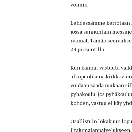
voimin.
Lehdessämme kerrotaan m
jossa sunnuntain messujen
ryhmät. Tämän seurauksen
24 prosentilla.
Kun kannat vastuuta vaikk
ulkopuolisena kirkkovier
voidaan saada mukaan sill
pyhäkoulu. Jos pyhäkoulun
kohden, vastuu ei käy yhde
Osallistuin lokakuun lopu
iltajumalanpalvelukseen.