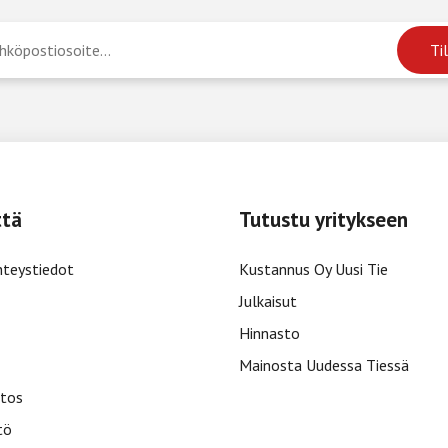
ttä
Tutustu yritykseen
hteystiedot
Kustannus Oy Uusi Tie
Julkaisut
Hinnasto
Mainosta Uudessa Tiessä
tos
tö