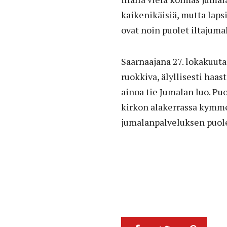
kaikenikäisiä, mutta laps
ovat noin puolet iltajuma
Saarnaajana 27. lokakuuta
ruokkiva, älyllisesti haas
ainoa tie Jumalan luo. Pu
kirkon alakerrassa kymm
jumalanpalveluksen puole