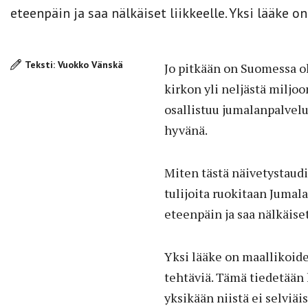
eteenpäin ja saa nälkäiset liikkeelle. Yksi lääke on.
Teksti: Vuokko Vänskä
Jo pitkään on Suomessa o
kirkon yli neljästä miljo
osallistuu jumalanpalvelu
hyvänä.
Miten tästä näivetystaud
tulijoita ruokitaan Jumal
eteenpäin ja saa nälkäiset
Yksi lääke on maallikoide
tehtäviä. Tämä tiedetään h
yksikään niistä ei selviäi