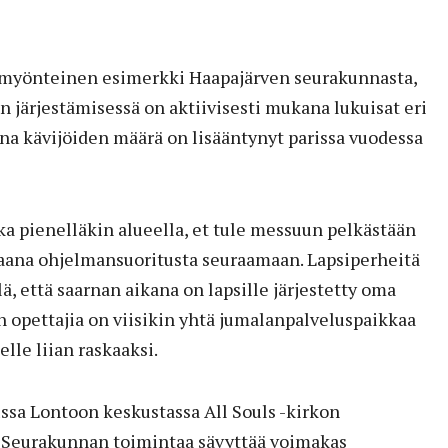
yönteinen esimerkki Haapajärven seurakunnasta,
 järjestämisessä on aktiivisesti mukana lukuisat eri
a kävijöiden määrä on lisääntynyt parissa vuodessa
a pienelläkin alueella, et tule messuun pelkästään
aana ohjelmansuoritusta seuraamaan. Lapsiperheitä
ä, että saarnan aikana on lapsille järjestetty oma
 opettajia on viisikin yhtä jumalanpalveluspaikkaa
lle liian raskaaksi.
ssa Lontoon keskustassa All Souls -kirkon
 Seurakunnan toimintaa sävyttää voimakas