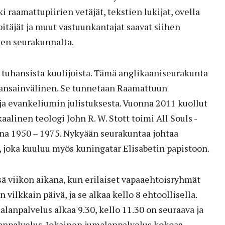
 raamattupiirien vetäjät, tekstien lukijat, ovella
pitäjät ja muut vastuunkantajat saavat siihen
sen seurakunnalta.
n tuhansista kuulijoista. Tämä anglikaaniseurakunta
kansainvälinen. Se tunnetaan Raamattuun
ja evankeliumin julistuksesta. Vuonna 2011 kuollut
linen teologi John R. W. Stott toimi All Souls -
a 1950 – 1975. Nykyään seurakuntaa johtaa
 joka kuuluu myös kuningatar Elisabetin papistoon.
ä viikon aikana, kun erilaiset vapaaehtoisryhmät
vilkkain päivä, ja se alkaa kello 8 ehtoollisella.
anpalvelus alkaa 9.30, kello 11.30 on seuraava ja
lanpalvelus. Jokainen jumalanpalvelus kokoaa