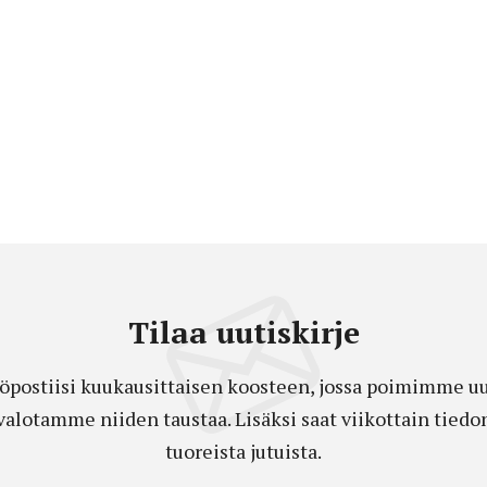
Tilaa uutiskirje
öpostiisi kuukausittaisen koosteen, jossa poimimme uut
a valotamme niiden taustaa. Lisäksi saat viikottain ti
tuoreista jutuista.