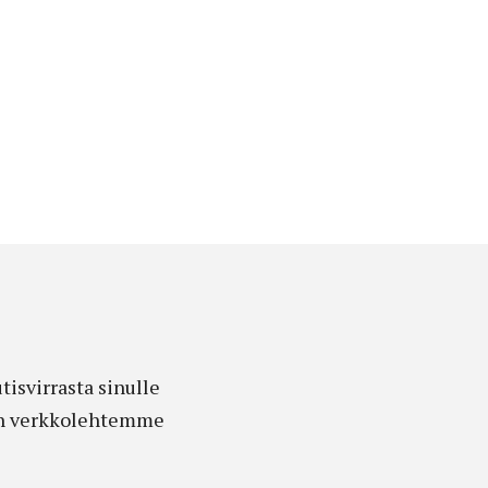
isvirrasta sinulle
edon verkkolehtemme