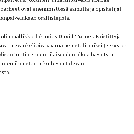
iperheet ovat enemmistössä aamulla ja opiskelijat
lanpalveluksen osallistujista.
 oli maallikko, lakimies
David Turner.
Kristittyjä
tava ja evankelioiva saarna perusteli, miksi Jeesus on
olisen tuntia ennen tilaisuuden alkua havaitsin
enien ihmisten rukoilevan tulevan
sta.