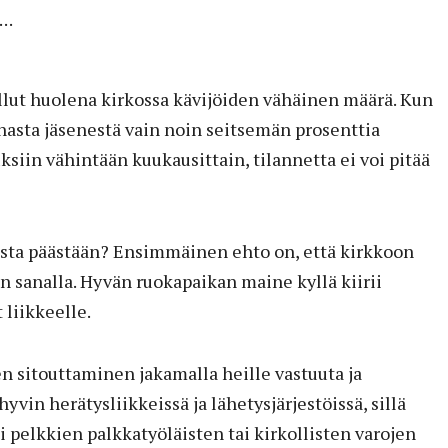
..
llut huolena kirkossa kävijöiden vähäinen määrä. Kun
onasta jäsenestä vain noin seitsemän prosenttia
ksiin vähintään kuukausittain, tilannetta ei voi pitää
ista päästään? Ensimmäinen ehto on, että kirkkoon
an sanalla. Hyvän ruokapaikan maine kyllä kiirii
 liikkeelle.
n sitouttaminen jakamalla heille vastuuta ja
yvin herätysliikkeissä ja lähetysjärjestöissä, sillä
si pelkkien palkkatyöläisten tai kirkollisten varojen