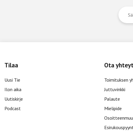
Tilaa
Ota yhtey
Uusi Tie
Toimituksen y
Ilon aika
Juttuvinkki
Uutiskirje
Palaute
Podcast
Mielipide
Osoitteenmuu
Esirukouspyyn