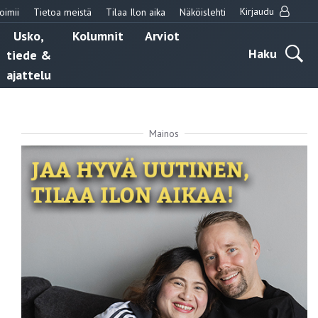
Kirjaudu
oimii
Tietoa meistä
Tilaa Ilon aika
Näköislehti
Usko,
Kolumnit
Arviot
Haku
tiede &
ajattelu
Mainos