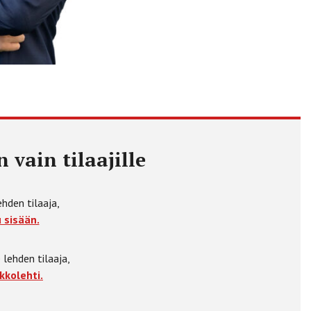
 vain tilaajille
ehden tilaaja,
 sisään.
 lehden tilaaja,
kkolehti.