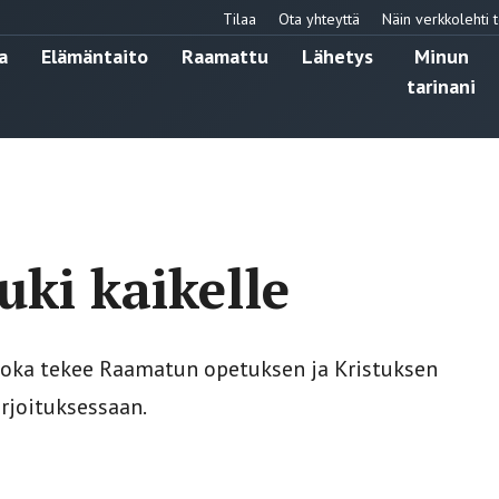
Tilaa
Ota yhteyttä
Näin verkkolehti t
a
Elämäntaito
Raamattu
Lähetys
Minun
tarinani
auki kaikelle
, joka tekee Raamatun opetuksen ja Kristuksen
irjoituksessaan.