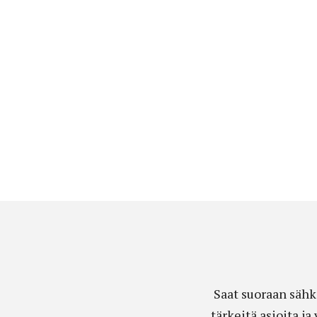
Saat suoraan sähk
tärkeitä asioita j