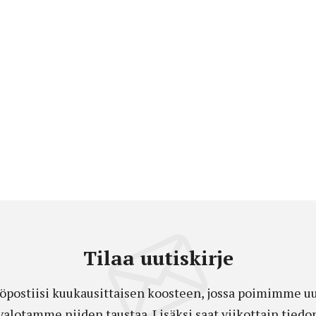
Tilaa uutiskirje
öpostiisi kuukausittaisen koosteen, jossa poimimme uut
a valotamme niiden taustaa. Lisäksi saat viikottain ti