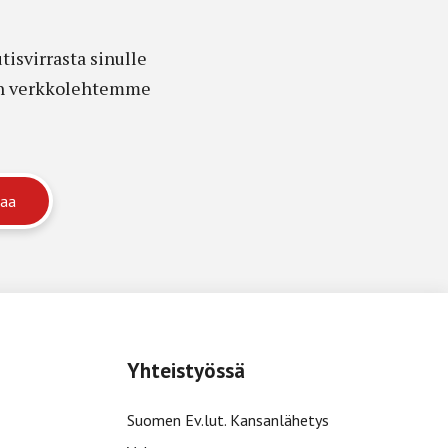
isvirrasta sinulle
edon verkkolehtemme
Yhteistyössä
Suomen Ev.lut. Kansanlähetys