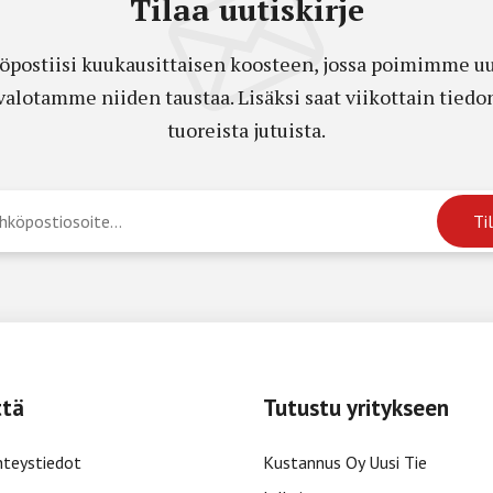
Tilaa uutiskirje
öpostiisi kuukausittaisen koosteen, jossa poimimme uut
a valotamme niiden taustaa. Lisäksi saat viikottain ti
tuoreista jutuista.
ttä
Tutustu yritykseen
hteystiedot
Kustannus Oy Uusi Tie