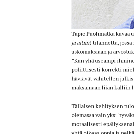
Tapio Puolimatka kuvaa u
ja äitiin
) tilannetta, joss
uskomuksiaan ja arvostuksi
”Kun yhä useampi ihminen
poliittisesti korrekti mie
häviävät vähitellen julki
maksamaan liian kalliin h
Tällaisen kehityksen tulo
olemassa vain yksi hyväks
moraalisesti epäilyksenala
yhtä oikeaa oppia ja pelkä