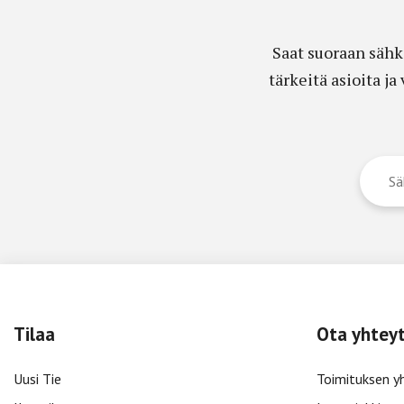
Saat suoraan sähk
tärkeitä asioita j
Tilaa
Ota yhtey
Uusi Tie
Toimituksen y