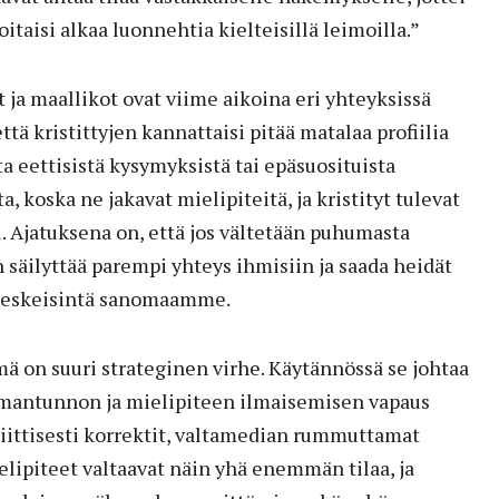
oitaisi alkaa luonnehtia kielteisillä leimoilla.”
t ja maallikot ovat viime aikoina eri yhteyksissä
tä kristittyjen kannattaisi pitää matalaa profiilia
ta eettisistä kysymyksistä tai epäsuosituista
a, koska ne jakavat mielipiteitä, ja kristityt tulevat
i. Ajatuksena on, että jos vältetään puhumasta
n säilyttää parempi yhteys ihmisiin ja saada heidät
keskeisintä sanomaamme.
ä on suuri strateginen virhe. Käytännössä se johtaa
n omantunnon ja mielipiteen ilmaisemisen vapaus
liittisesti korrektit, valtamedian rummuttamat
elipiteet valtaavat näin yhä enemmän tilaa, ja