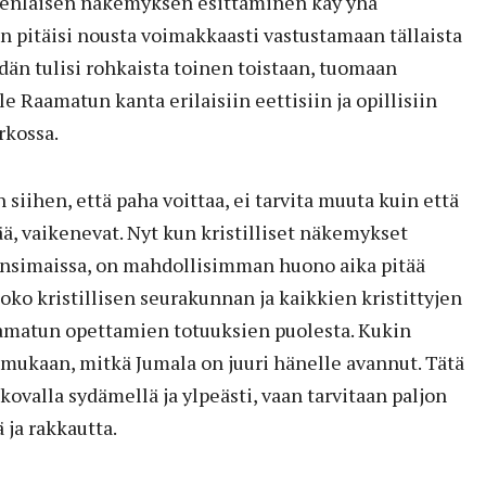
senlaisen näkemyksen esittäminen käy yhä
n pitäisi nousta voimakkaasti vastustamaan tällaista
dän tulisi rohkaista toinen toistaan, tuomaan
lle Raamatun kanta erilaisiin eettisiin ja opillisiin
rkossa.
ihen, että paha voittaa, ei tarvita muuta kuin että
ää, vaikenevat. Nyt kun kristilliset näkemykset
änsimaissa, on mahdollisimman huono aika pitää
koko kristillisen seurakunnan ja kaikkien kristittyjen
amatun opettamien totuuksien puolesta. Kukin
mukaan, mitkä Jumala on juuri hänelle avannut. Tätä
kovalla sydämellä ja ylpeästi, vaan tarvitaan paljon
 ja rakkautta.