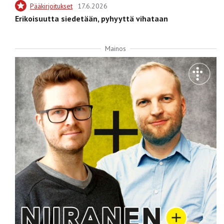
Pääkirjoitukset
17.6.2026
Erikoisuutta siedetään, pyhyyttä vihataan
Mainos