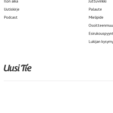
Ilon aika
Juttuvinkki
Uutiskirje
Palaute
Podcast
Mielipide
Osoitteenmuu
Esirukouspyyn
Lukijan kysym