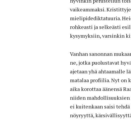
hyvinkin perustellun toi
vaikeammaksi. Kristittyje
mielipidediktatuuria. Hei
rohkeasti ja selkeästi esi
kysymyksiin, varsinkin ki
Vanhan sanonnan mukaan si
ne, jotka puolustavat hyv
ajetaan yhä ahtaamalle l
matalaa profiilia. Nyt on 
aika korottaa äänensä Ra
niiden mahdollisuuksien 
ei kuitenkaan saisi tehdä 
nöyryyttä, kärsivällisyyttä