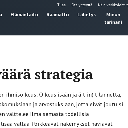
Tilaa
Ota yhteyttä
Näin verkkolehti t
a
Elämäntaito
Raamattu
Lähetys
Minun
tarinani
äärä strategia
 ihmisoikeus: Oikeus isään ja äitiin) tilannetta,
skomuksiaan ja arvostuksiaan, jotta eivät joutuisi
en välttelee ilmaisemasta todellisia
a lisää valtaa. Poikkeavat näkemykset häviävät