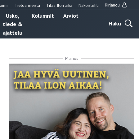
Kirjaudu
oimii
Tietoa meistä
Tilaa Ilon aika
Näköislehti
Usko,
Kolumnit
Arviot
Haku
tiede &
ajattelu
Mainos