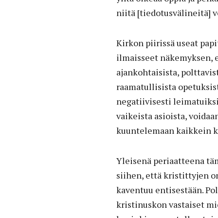
niitä [tiedotusvälineitä] v
Kirkon piirissä useat papi
ilmaisseet näkemyksen, et
ajankohtaisista, polttavis
raamatullisista opetuksist
negatiivisesti leimatuiks
vaikeista asioista, voidaa
kuuntelemaan kaikkein 
Yleisenä periaatteena täm
siihen, että kristittyje
kaventuu entisestään. Po
kristinuskon vastaiset mi