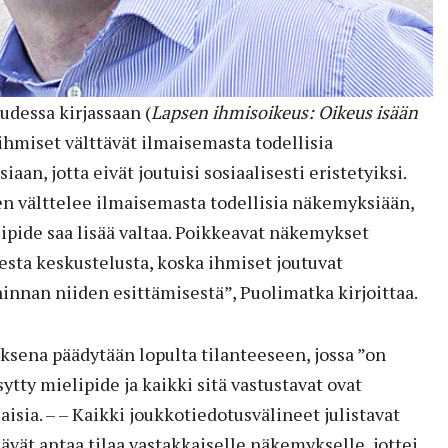
udessa kirjassaan (
Lapsen ihmisoikeus: Oikeus isään
a ihmiset välttävät ilmaisemasta todellisia
aan, jotta eivät joutuisi sosiaalisesti eristetyiksi.
 välttelee ilmaisemasta todellisia näkemyksiään,
lipide saa lisää valtaa. Poikkeavat näkemykset
sesta keskustelusta, koska ihmiset joutuvat
innan niiden esittämisestä”, Puolimatka kirjoittaa.
ksena päädytään lopulta tilanteeseen, jossa ”on
ytty mielipide ja kaikki sitä vastustavat ovat
isia. – – Kaikki joukkotiedotusvälineet julistavat
ävät antaa tilaa vastakkaiselle näkemykselle, jottei