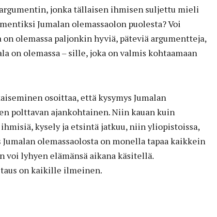
argumentin, jonka tällaisen ihmisen suljettu mieli
umentiksi Jumalan olemassaolon puolesta? Voi
ta on olemassa paljonkin hyviä, päteviä argumentteja,
mala on olemassa – sille, joka on valmis kohtaamaan
kaiseminen osoittaa, että kysymys Jumalan
en polttavan ajankohtainen. Niin kauan kuin
ihmisiä, kysely ja etsintä jatkuu, niin yliopistoissa,
 Jumalan olemassaolosta on monella tapaa kaikkein
 voi lyhyen elämänsä aikana käsitellä.
aus on kaikille ilmeinen.