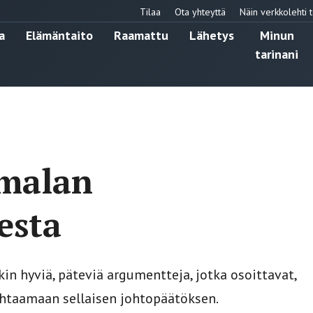
Tilaa
Ota yhteyttä
Näin verkkolehti t
a
Elämäntaito
Raamattu
Lähetys
Minun
tarinani
umalan
esta
kin hyviä, päteviä argumentteja, jotka osoittavat,
kohtaamaan sellaisen johtopäätöksen.