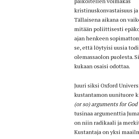
paikoitellen voimakas
kristinuskonvastaisuus ja 
Tällaisena aikana on vaik
mitään poliittisesti epäk
ajan henkeen sopimatto
se, että löytyisi uusia to
olemassaolon puolesta. Si
kukaan osaisi odottaa.
Juuri siksi Oxford Univers
kustantamon uunituore k
(or so) arguments for God
tusinaa argumenttia Juma
on niin radikaali ja merki
Kustantaja on yksi maail