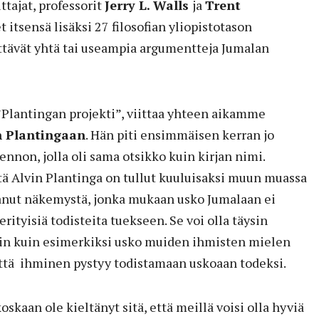
ittajat, professorit
Jerry L. Walls
ja
Trent
 itsensä lisäksi 27 filosofian yliopisto­tason
ittävät yhtä tai useampia argumentteja Jumalan
”Plantingan projekti”, viittaa yhteen aikamme
n Plantingaan
. Hän piti ensimmäisen kerran jo
nnon, jolla oli sama otsikko kuin kirjan nimi.
tä Alvin Plantinga on tullut kuuluisaksi muun muassa
stanut näkemystä, jonka mukaan usko Jumalaan ei
rityisiä todisteita tuekseen. Se voi olla täysin
in kuin esimerkiksi usko muiden ihmisten mielen
ttä ihminen pystyy todistamaan uskoaan todeksi.
skaan ole kieltänyt sitä, että meillä voisi olla hyviä