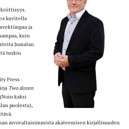
kriittisyys.
ea kuvitella
orrektimpaa ja
mampaa, kuin
disteita Jumalan
tä tuskin
ity Press -
irja
Two dozen
(Noin kaksi
lan puolesta),
ttävä.
man arvovaltaisimmista akateemisen kirjallisuuden