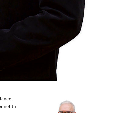
läneet
uonnehtii