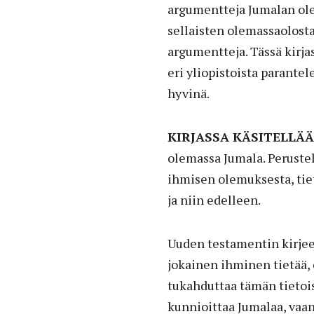
argumentteja Jumalan ole
sellaisten olemassaolosta,
argumentteja. Tässä kirja
eri yliopistoista parantel
hyvinä.
KIRJASSA KÄSITELLÄ
olemassa Jumala. Perustel
ihmisen olemuksesta, ti
ja niin edelleen.
Uuden testamentin kirjees
jokainen ihminen tietää,
tukahduttaa tämän tietois
kunnioittaa Jumalaa, vaa