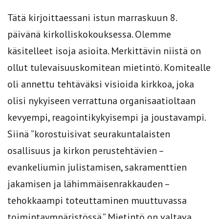
Tätä kirjoittaessani istun marraskuun 8.
päivänä kirkolliskokouksessa. Olemme
käsitelleet isoja asioita. Merkittävin niistä on
ollut tulevaisuuskomitean mietintö. Komitealle
oli annettu tehtäväksi visioida kirkkoa, joka
olisi nykyiseen verrattuna organisaatioltaan
kevyempi, reagointikykyisempi ja joustavampi.
Siinä ”korostuisivat seurakuntalaisten
osallisuus ja kirkon perustehtävien –
evankeliumin julistamisen, sakramenttien
jakamisen ja lähimmäisenrakkauden –
tehokkaampi toteuttaminen muuttuvassa
toimintaympäristössä.” Mietintö on valtava