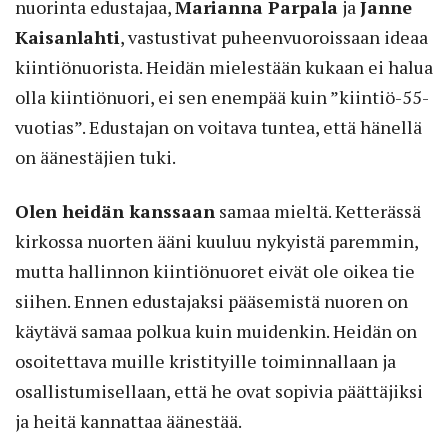
nuorinta edustajaa,
Marianna Parpala
ja
Janne
Kaisanlahti
, vastustivat puheenvuoroissaan ideaa
kiintiönuorista. Heidän mielestään kukaan ei halua
olla kiintiönuori, ei sen enempää kuin ”kiintiö-55-
vuotias”. Edustajan on voitava tuntea, että hänellä
on äänestäjien tuki.
Olen heidän kanssaan
samaa mieltä. Ketterässä
kirkossa nuorten ääni kuuluu nykyistä paremmin,
mutta hallinnon kiintiönuoret eivät ole oikea tie
siihen. Ennen edustajaksi pääsemistä nuoren on
käytävä samaa polkua kuin muidenkin. Heidän on
osoitettava muille kristityille toiminnallaan ja
osallistumisellaan, että he ovat sopivia päättäjiksi
ja heitä kannattaa äänestää.