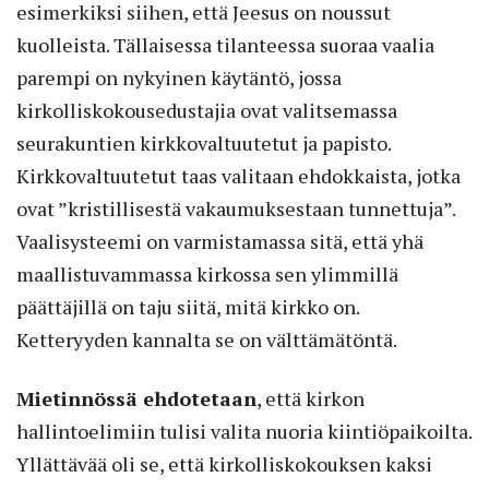
esimerkiksi siihen, että Jeesus on noussut
kuolleista. Tällaisessa tilanteessa suoraa vaalia
parempi on nykyinen käytäntö, jossa
kirkolliskokousedustajia ovat valitsemassa
seurakuntien kirkkovaltuutetut ja papisto.
Kirkkovaltuutetut taas valitaan ehdokkaista, jotka
ovat ”kristillisestä vakaumuksestaan tunnettuja”.
Vaalisysteemi on varmistamassa sitä, että yhä
maallistuvammassa kirkossa sen ylimmillä
päättäjillä on taju siitä, mitä kirkko on.
Ketteryyden kannalta se on välttämätöntä.
Mietinnössä ehdotetaan
, että kirkon
hallintoelimiin tulisi valita nuoria kiintiöpaikoilta.
Yllättävää oli se, että kirkolliskokouksen kaksi