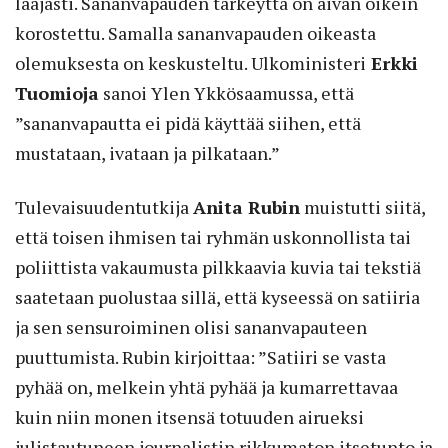
laajasti. Sananvapauden tärkeyttä on aivan oikein
korostettu. Samalla sananvapauden oikeasta
olemuksesta on keskusteltu. Ulkoministeri
Erkki
Tuomioja
sanoi Ylen Ykkösaamussa, että
”sananvapautta ei pidä käyttää siihen, että
mustataan, ivataan ja pilkataan.”
Tulevaisuudentutkija
Anita Rubin
muistutti siitä,
että toisen ihmisen tai ryhmän uskonnollista tai
poliittista vakaumusta pilkkaavia kuvia tai tekstiä
saatetaan puolustaa sillä, että kyseessä on satiiria
ja sen sensuroiminen olisi sananvapauteen
puuttumista. Rubin kirjoittaa: ”Satiiri se vasta
pyhää on, melkein yhtä pyhää ja kumarrettavaa
kuin niin monen itsensä totuuden airueksi
julistautuneen journalistin rikkumaton itsetunto ja