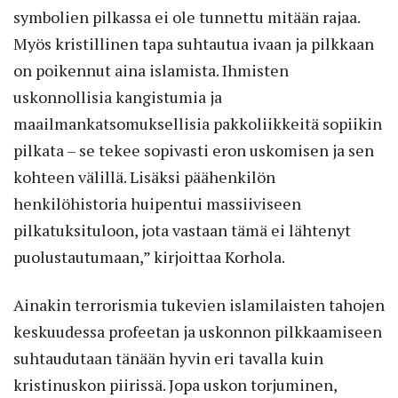
symbolien pilkassa ei ole tunnettu mitään rajaa.
Myös kristillinen tapa suhtautua ivaan ja pilkkaan
on poikennut aina islamista. Ihmisten
uskonnollisia kangistumia ja
maailmankatsomuksellisia pakkoliikkeitä sopiikin
pilkata – se tekee sopivasti eron uskomisen ja sen
kohteen välillä. Lisäksi päähenkilön
henkilöhistoria huipentui massiiviseen
pilkatuksituloon, jota vastaan tämä ei lähtenyt
puolustautumaan,” kirjoittaa Korhola.
Ainakin terrorismia tukevien islamilaisten tahojen
keskuudessa profeetan ja uskonnon pilkkaamiseen
suhtaudutaan tänään hyvin eri tavalla kuin
kristinuskon piirissä. Jopa uskon torjuminen,