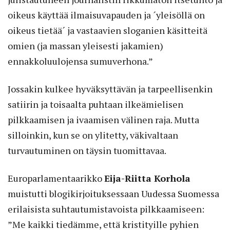
oikeus käyttää ilmaisuvapauden ja ´yleisöllä on
oikeus tietää´ ja vastaavien sloganien käsitteitä
omien (ja massan yleisesti jakamien)
ennakkoluulojensa sumuverhona.”
Jossakin kulkee hyväksyttävän ja tarpeellisenkin
satiirin ja toisaalta puhtaan ilkeämielisen
pilkkaamisen ja ivaamisen välinen raja. Mutta
silloinkin, kun se on ylitetty, väkivaltaan
turvautuminen on täysin tuomittavaa.
Europarlamentaarikko
Eija-Riitta Korhola
muistutti blogikirjoituksessaan Uudessa Suomessa
erilaisista suhtautumistavoista pilkkaamiseen:
”Me kaikki tiedämme, että kristityille pyhien