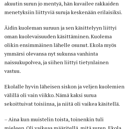
akuutin surun jo mentyä, hän kuvailee rakkaiden
menetyksiin liittyviä suruja keskenään erilaisiksi.
Äidin kuoleman suruun ja sen käsittelyyn liittyi
oman kuolevaisuuden käsittäminen. Kuolema
olikin ensimmäinen lähelle osunut. Ekola myös
ymmärsi olevansa nyt sukunsa vanhinta
naissukupolvea, ja siihen liittyi tietynlainen
vastuu.
Ekolalle hyvin läheisen siskon ja veljen kuolemien
välillä oli vain viikko. Nämä kaksi surua
sekoittuivat toisiinsa, ja niitä oli vaikea käsitellä.
– Aina kun muistelin toista, toinenkin tuli
mieleen. Oli vaikeaa määritellä, mitä suren, Ekola