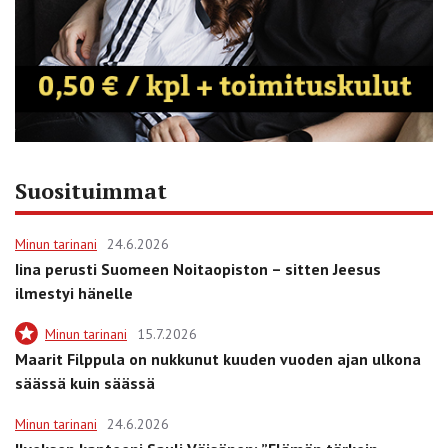
Suosituimmat
Minun tarinani
24.6.2026
Iina perusti Suomeen Noitaopiston – sitten Jeesus
ilmestyi hänelle
Minun tarinani
15.7.2026
Maarit Filppula on nukkunut kuuden vuoden ajan ulkona
säässä kuin säässä
Minun tarinani
24.6.2026