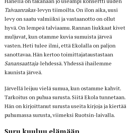
Hänellä on takanaan jo useampi konsertti uuden
Taivaanrakas
-levyn tiimoilta. On ilon aika, uusi
levy on saatu valmiiksi ja vastaanotto on ollut
hyvä. On lempeä talviaamu. Rannan liukkaat kivet
muljuvat, kun otamme kuvia sumuista järveä
vasten. Heti tulee ilmi, että Ekolalla on paljon
sanottavaa. Hän kertoo toimittajataustastaan
Sanansaattaja
-lehdessä. Yhdessä ihailemme
kaunista järveä.
Järvellä leijuu vielä sumua, kun ostamme kahvit.
Tarkoitus on puhua surusta. Siitä Ekola tunnetaan.
Hän on kirjoittanut surusta useita kirjoja ja kiertää
puhumassa surusta, viimeksi Ruotsin-laivalla.
Suru kuuluu elämään