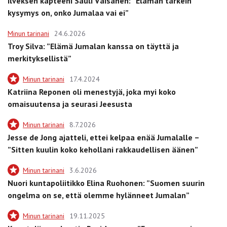
Ilveksen kapteeni Sauli Väisänen: ”Elämän tärkein
kysymys on, onko Jumalaa vai ei”
Minun tarinani
24.6.2026
Troy Silva: ”Elämä Jumalan kanssa on täyttä ja
merkityksellistä”
Minun tarinani
17.4.2024
Katriina Reponen oli menestyjä, joka myi koko
omaisuutensa ja seurasi Jeesusta
Minun tarinani
8.7.2026
Jesse de Jong ajatteli, ettei kelpaa enää Jumalalle –
”Sitten kuulin koko kehollani rakkaudellisen äänen”
Minun tarinani
3.6.2026
Nuori kuntapoliitikko Elina Ruohonen: ”Suomen suurin
ongelma on se, että olemme hylänneet Jumalan”
Minun tarinani
19.11.2025