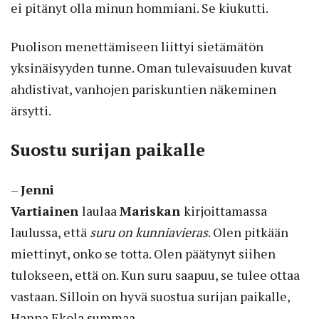
ei pitänyt olla minun hommiani. Se kiukutti.
Puolison menettämiseen liittyi sietämätön
yksinäisyyden tunne. Oman tulevaisuuden kuvat
ahdistivat, vanhojen pariskuntien näkeminen
ärsytti.
Suostu surijan paikalle
–
Jenni
Vartiainen
laulaa
Mariskan
kirjoittamassa
laulussa, että
suru on kunniavieras
. Olen pitkään
miettinyt, onko se totta. Olen päätynyt siihen
tulokseen, että on. Kun suru saapuu, se tulee ottaa
vastaan. Silloin on hyvä suostua surijan paikalle,
Hanna Ekola summaa.