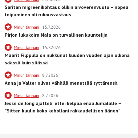
Saritan migreenikohtaus olikin aivoverenvuoto – nopea
toipuminen oli rukousvastaus
Minun tarinani
15.7.2026
Pirjon lukukoira Nala on turvallinen kuuntelija
Minun tarinani
15.7.2026
Maarit Filppula on nukkunut kuuden vuoden ajan ulkona
säässä kuin säässä
Minun tarinani
8.7.2026
Anna ja Valter olivat vähällä menettää tyttärensä
Minun tarinani
8.7.2026
Jesse de Jong ajatteli, ettei kelpaa enää Jumalalle –
”Sitten kuulin koko kehollani rakkaudellisen äänen”