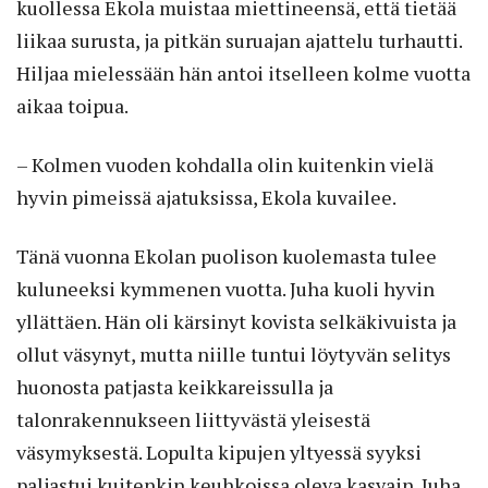
kuollessa Ekola muistaa miettineensä, että tietää
liikaa surusta, ja pitkän suruajan ajattelu turhautti.
Hiljaa mielessään hän antoi itselleen kolme vuotta
aikaa toipua.
– Kolmen vuoden kohdalla olin kuitenkin vielä
hyvin pimeissä ajatuksissa, Ekola kuvailee.
Tänä vuonna Ekolan puolison kuolemasta tulee
kuluneeksi kymmenen vuotta. Juha kuoli hyvin
yllättäen. Hän oli kärsinyt kovista selkäkivuista ja
ollut väsynyt, mutta niille tuntui löytyvän selitys
huonosta patjasta keikkareissulla ja
talonrakennukseen liittyvästä yleisestä
väsymyksestä. Lopulta kipujen yltyessä syyksi
paljastui kuitenkin keuhkoissa oleva kasvain. Juha