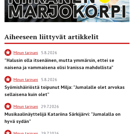
Aiheeseen liittyvät artikkelit
Minun tarinani
5.8.2026
”Halusin olla itsenäinen, mutta ymmärsin, ettei se
naisena ja vammaisena olisi Iranissa mahdollista”
Minun tarinani
5.8.2026
Syömishäiriöstä toipunut Milja: ”Jumalalle olet arvokas
sellaisena kuin olet”
Minun tarinani
29.7.2026
Musikaalinäyttelijä Katariina Särkijärvi: ”Jumalalla on
hyvä sydän”
Minun tarinani
29.7.2026