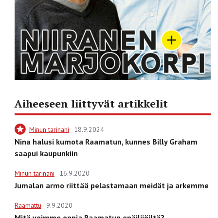
Aiheeseen liittyvät artikkelit
Minun tarinani
18.9.2024
Nina halusi kumota Raamatun, kunnes Billy Graham
saapui kaupunkiin
Minun tarinani
16.9.2020
Jumalan armo riittää pelastamaan meidät ja arkemme
Raamattu
9.9.2020
Mitä voimme oppia Raamatun epäilijöiltä?