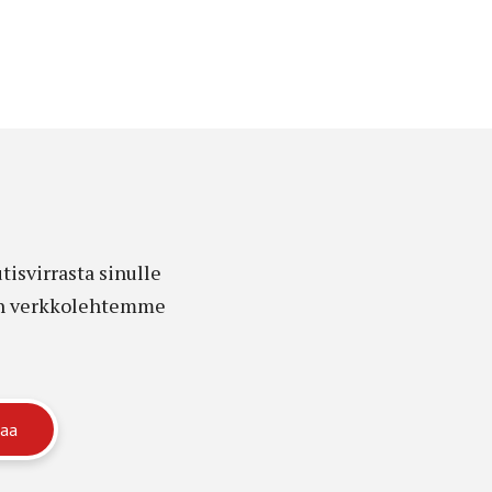
isvirrasta sinulle
edon verkkolehtemme