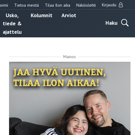
Kirjaudu
oimii
Tietoa meistä
Tilaa Ilon aika
Näköislehti
Usko,
Kolumnit
Arviot
Haku
tiede &
ajattelu
Mainos