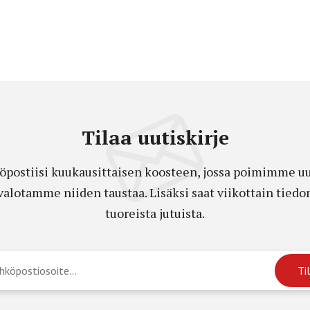
Tilaa uutiskirje
öpostiisi kuukausittaisen koosteen, jossa poimimme uut
a valotamme niiden taustaa. Lisäksi saat viikottain ti
tuoreista jutuista.