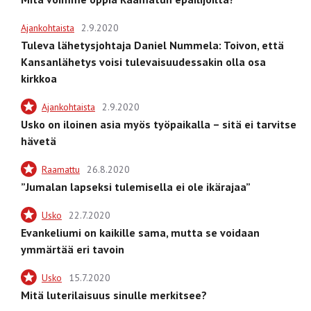
Ajankohtaista
2.9.2020
Tuleva lähetysjohtaja Daniel Nummela: Toivon, että
Kansanlähetys voisi tulevaisuudessakin olla osa
kirkkoa
Ajankohtaista
2.9.2020
Usko on iloinen asia myös työpaikalla – sitä ei tarvitse
hävetä
Raamattu
26.8.2020
”Jumalan lapseksi tulemisella ei ole ikärajaa”
Usko
22.7.2020
Evankeliumi on kaikille sama, mutta se voidaan
ymmärtää eri tavoin
Usko
15.7.2020
Mitä luterilaisuus sinulle merkitsee?