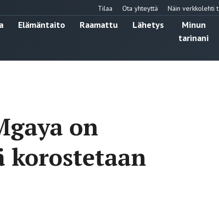
Tilaa
Ota yhteyttä
Näin verkkolehti t
a
Elämäntaito
Raamattu
Lähetys
Minun
tarinani
Mgaya on
 korostetaan