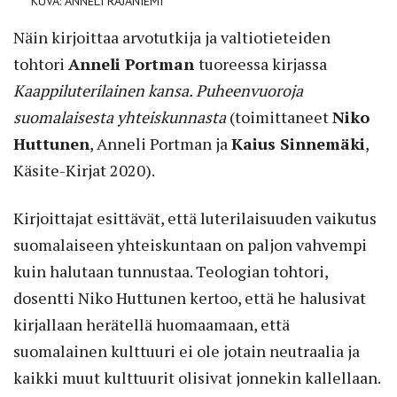
KUVA: ANNELI RAJANIEMI
Näin kirjoittaa arvotutkija ja valtiotieteiden
tohtori
Anneli Portman
tuoreessa kirjassa
Kaappiluterilainen kansa. Puheenvuoroja
suomalaisesta yhteiskunnasta
(toimittaneet
Niko
Huttunen
, Anneli Portman ja
Kaius Sinnemäki
,
Käsite-Kirjat 2020).
Kirjoittajat esittävät, että luterilaisuuden vaikutus
suomalaiseen yhteiskuntaan on paljon vahvempi
kuin halutaan tunnustaa. Teologian tohtori,
dosentti Niko Huttunen kertoo, että he halusivat
kirjallaan herätellä huomaamaan, että
suomalainen kulttuuri ei ole jotain neutraalia ja
kaikki muut kulttuurit olisivat jonnekin kallellaan.