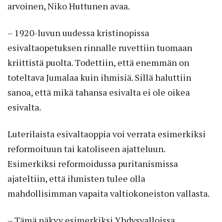
arvoinen, Niko Huttunen avaa.
– 1920-luvun uudessa kristinopissa
esivaltaopetuksen rinnalle ruvettiin tuomaan
kriittistä puolta. Todettiin, että enemmän on
toteltava Jumalaa kuin ihmisiä. Sillä haluttiin
sanoa, että mikä tahansa esivalta ei ole oikea
esivalta.
Luterilaista esivaltaoppia voi verrata esimerkiksi
reformoituun tai katoliseen ajatteluun.
Esimerkiksi reformoidussa puritanismissa
ajateltiin, että ihmisten tulee olla
mahdollisimman vapaita valtiokoneiston vallasta.
– Tämä näkyy esimerkiksi Yhdysvalloissa.