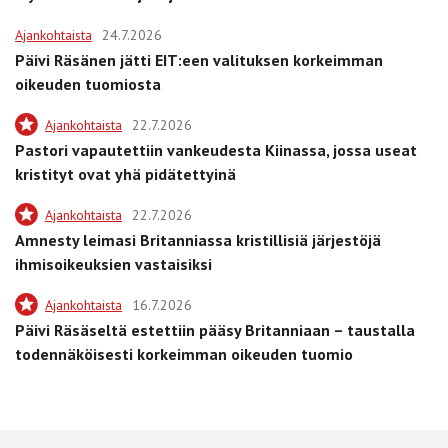
Ajankohtaista
24.7.2026
Päivi Räsänen jätti EIT:een valituksen korkeimman
oikeuden tuomiosta
Ajankohtaista
22.7.2026
Pastori vapautettiin vankeudesta Kiinassa, jossa useat
kristityt ovat yhä pidätettyinä
Ajankohtaista
22.7.2026
Amnesty leimasi Britanniassa kristillisiä järjestöjä
ihmisoikeuksien vastaisiksi
Ajankohtaista
16.7.2026
Päivi Räsäseltä estettiin pääsy Britanniaan – taustalla
todennäköisesti korkeimman oikeuden tuomio