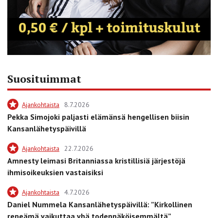
Suosituimmat
Ajankohtaista
8.7.2026
Pekka Simojoki paljasti elämänsä hengellisen biisin
Kansanlähetyspäivillä
Ajankohtaista
22.7.2026
Amnesty leimasi Britanniassa kristillisiä järjestöjä
ihmisoikeuksien vastaisiksi
Ajankohtaista
4.7.2026
Daniel Nummela Kansanlähetyspäivillä: ”Kirkollinen
repeämä vaikuttaa yhä todennäköisemmältä”