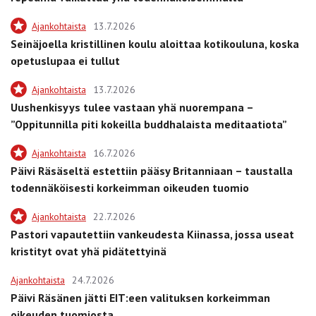
Ajankohtaista
13.7.2026
Seinäjoella kristillinen koulu aloittaa kotikouluna, koska
opetuslupaa ei tullut
Ajankohtaista
13.7.2026
Uushenkisyys tulee vastaan yhä nuorempana –
”Oppitunnilla piti kokeilla buddhalaista meditaatiota”
Ajankohtaista
16.7.2026
Päivi Räsäseltä estettiin pääsy Britanniaan – taustalla
todennäköisesti korkeimman oikeuden tuomio
Ajankohtaista
22.7.2026
Pastori vapautettiin vankeudesta Kiinassa, jossa useat
kristityt ovat yhä pidätettyinä
Ajankohtaista
24.7.2026
Päivi Räsänen jätti EIT:een valituksen korkeimman
oikeuden tuomiosta