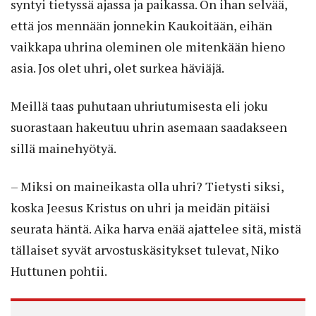
syntyi tietyssä ajassa ja paikassa. On ihan selvää,
että jos mennään jonnekin Kaukoitään, eihän
vaikkapa uhrina oleminen ole mitenkään hieno
asia. Jos olet uhri, olet surkea häviäjä.
Meillä taas puhutaan uhriutumisesta eli joku
suorastaan hakeutuu uhrin asemaan saadakseen
sillä mainehyötyä.
– Miksi on maineikasta olla uhri? Tietysti siksi,
koska Jeesus Kristus on uhri ja meidän pitäisi
seurata häntä. Aika harva enää ajattelee sitä, mistä
tällaiset syvät arvostuskäsitykset tulevat, Niko
Huttunen pohtii.