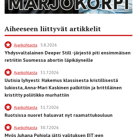
Aiheeseen liittyvät artikkelit
Ajankohtaista
5.8.2026
Yhdysvaltalainen Deeper Still -järjestö piti ensimmäisen
retriitin Suomessa abortin läpikäyneille
Ajankohtaista
31.7.2026
Uutisia lyhyesti: Hakemus klassisesta kristillisestä
lukiosta, Anna-Mari Kaskinen palkittiin ja brittiläinen
kristitty poliitikko murhattiin
Ajankohtaista
31.7.2026
Ruotsissa nuoret haluavat nyt raamattukouluun
Ajankohtaista
30.7.2026
Myös Juhana Pohjola jätti valituksen EIT:een