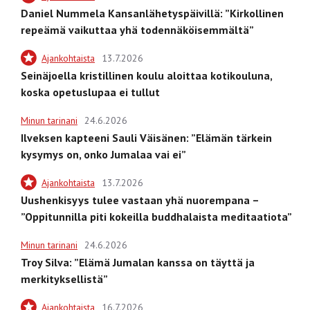
Daniel Nummela Kansanlähetyspäivillä: ”Kirkollinen
repeämä vaikuttaa yhä todennäköisemmältä”
Ajankohtaista
13.7.2026
Seinäjoella kristillinen koulu aloittaa kotikouluna,
koska opetuslupaa ei tullut
Minun tarinani
24.6.2026
Ilveksen kapteeni Sauli Väisänen: ”Elämän tärkein
kysymys on, onko Jumalaa vai ei”
Ajankohtaista
13.7.2026
Uushenkisyys tulee vastaan yhä nuorempana –
”Oppitunnilla piti kokeilla buddhalaista meditaatiota”
Minun tarinani
24.6.2026
Troy Silva: ”Elämä Jumalan kanssa on täyttä ja
merkityksellistä”
Ajankohtaista
16.7.2026