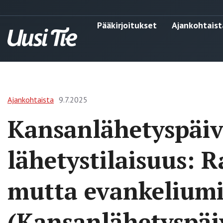
Pääkirjoitukset
Ajankohtaist
Ajankohtaista
9.7.2025
Kansanlähetyspäiv
lähetystilaisuus: 
mutta evankeliumi
(Kansanlähetyspäiv