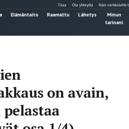
Tilaa
Ota yhteyttä
Näin verkkolehti t
a
Elämäntaito
Raamattu
Lähetys
Minun
tarinani
ien
Rakkaus on avain,
 pelastaa
ät osa 1/4)