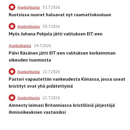
Ajankohtaista
31.7.2026
Ruotsissa nuoret haluavat nyt raamattukouluun
Ajankohtaista
30.7.2026
Myös Juhana Pohjola jätti valituksen EIT:een
Ajankohtaista
24.7.2026
Päivi Räsänen jätti EIT:een valituksen korkeimman
oikeuden tuomiosta
Ajankohtaista
22.7.2026
Pastori vapautettiin vankeudesta Kiinassa, jossa useat
kristityt ovat yhä pidätettyinä
Ajankohtaista
22.7.2026
Amnesty leimasi Britanniassa kristillisiä järjestöjä
ihmisoikeuksien vastaisiksi