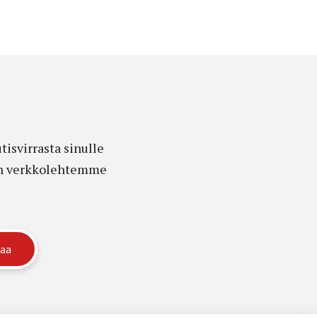
isvirrasta sinulle
edon verkkolehtemme