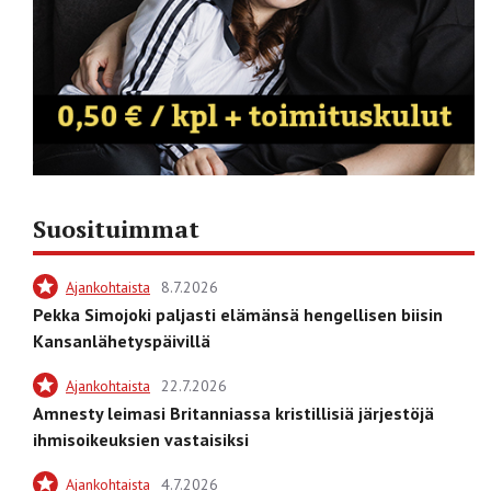
Suosituimmat
Ajankohtaista
8.7.2026
Pekka Simojoki paljasti elämänsä hengellisen biisin
Kansanlähetyspäivillä
Ajankohtaista
22.7.2026
Amnesty leimasi Britanniassa kristillisiä järjestöjä
ihmisoikeuksien vastaisiksi
Ajankohtaista
4.7.2026