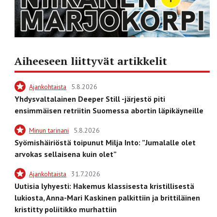
Aiheeseen liittyvät artikkelit
Ajankohtaista
5.8.2026
Yhdysvaltalainen Deeper Still -järjestö piti
ensimmäisen retriitin Suomessa abortin läpikäyneille
Minun tarinani
5.8.2026
Syömishäiriöstä toipunut Milja Into: ”Jumalalle olet
arvokas sellaisena kuin olet”
Ajankohtaista
31.7.2026
Uutisia lyhyesti: Hakemus klassisesta kristillisestä
lukiosta, Anna-Mari Kaskinen palkittiin ja brittiläinen
kristitty poliitikko murhattiin