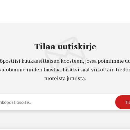
Tilaa uutiskirje
öpostiisi kuukausittaisen koosteen, jossa poimimme uut
a valotamme niiden taustaa. Lisäksi saat viikottain ti
tuoreista jutuista.