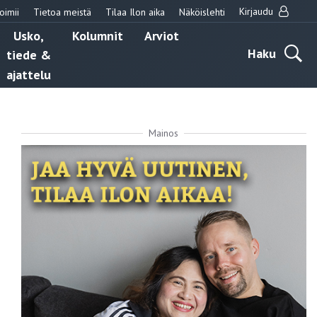
Kirjaudu
oimii
Tietoa meistä
Tilaa Ilon aika
Näköislehti
Usko,
Kolumnit
Arviot
Haku
tiede &
ajattelu
Mainos