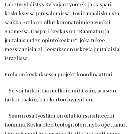
Lähetysyhdistys Kylväjän työntekijä Caspari-
keskuksessa Jerusalemissa. Tosin maaliskuusta
saakka Erelä on ollut koronatoimien vuoksi
Suomessa. Caspari-keskus on ”Raamatun ja
juutalaisuuden opintokeskus”, joka tukee
messiaanisia eli Jeesukseen uskovia juutalaisia
Israelissa.
Erelä on keskuksessa projektikoordinaattori.
– Se voi tarkoittaa melkein mitä vain, ja usein
tarkoittaakin, hän kertoo hymyillen.
– Suurin osa työstäni on ollut kurssisihteerin
hommia. Koska olen teologi, olen myös opettanut,
lähinnä meidän kansainvälisillä kursseillamme.