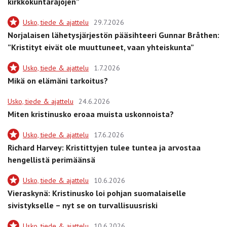
kirkkokuntarajojen”
Usko, tiede & ajattelu
29.7.2026
Norjalaisen lähetysjärjestön pääsihteeri Gunnar Bråthen:
”Kristityt eivät ole muuttuneet, vaan yhteiskunta”
Usko, tiede & ajattelu
1.7.2026
Mikä on elämäni tarkoitus?
Usko, tiede & ajattelu
24.6.2026
Miten kristinusko eroaa muista uskonnoista?
Usko, tiede & ajattelu
17.6.2026
Richard Harvey: Kristittyjen tulee tuntea ja arvostaa
hengellistä perimäänsä
Usko, tiede & ajattelu
10.6.2026
Vieraskynä: Kristinusko loi pohjan suomalaiselle
sivistykselle – nyt se on turvallisuusriski
Usko, tiede & ajattelu
10.6.2026