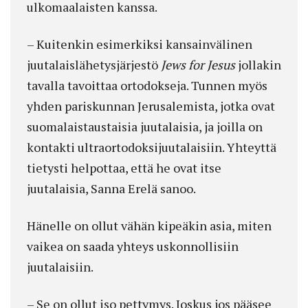
ulkomaalaisten kanssa.
– Kuitenkin esimerkiksi kansainvälinen
juutalaislähetysjärjestö
Jews for Jesus
jollakin
tavalla tavoittaa ortodokseja. Tunnen myös
yhden pariskunnan Jerusalemista, jotka ovat
suomalaistaustaisia juutalaisia, ja joilla on
kontakti ultraortodoksijuutalaisiin. Yhteyttä
tietysti helpottaa, että he ovat itse
juutalaisia, Sanna Erelä sanoo.
Hänelle on ollut vähän kipeäkin asia, miten
vaikea on saada yhteys uskonnollisiin
juutalaisiin.
– Se on ollut iso pettymys. Joskus jos pääsee