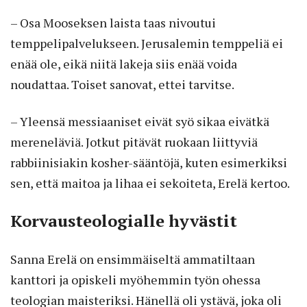
– Osa Mooseksen laista taas nivoutui
temppelipalvelukseen. Jerusalemin temppeliä ei
enää ole, eikä niitä lakeja siis enää voida
noudattaa. Toiset sanovat, ettei tarvitse.
– Yleensä messiaaniset eivät syö sikaa eivätkä
mereneläviä. Jotkut pitävät ruokaan liittyviä
rabbiinisiakin kosher-sääntöjä, kuten esimerkiksi
sen, että maitoa ja lihaa ei sekoiteta, Erelä kertoo.
Korvausteologialle hyvästit
Sanna Erelä on ensimmäiseltä ammatiltaan
kanttori ja opiskeli myöhemmin työn ohessa
teologian maisteriksi. Hänellä oli ystävä, joka oli