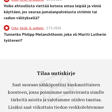
Voiko ehtoollista viettää kotona omaa leipää ja viiniä
käyttäen, jos seuraa jumalanpalvelusta striimin tai
radion välityksellä?
Usko, tiede & ajattelu
27.5.2026
Tunnetko Philipp Melanchthonin, joka oli Martti Lutherin
työtoveri?
Tilaa uutiskirje
Saat suoraan sähköpostiisi kuukausittaisen
koosteen, jossa poimimme uutisvirrasta sinulle
tärkeitä asioita ja valotamme niiden taustaa.
Lisäksi saat viikottain tiedon verkkolehtemme