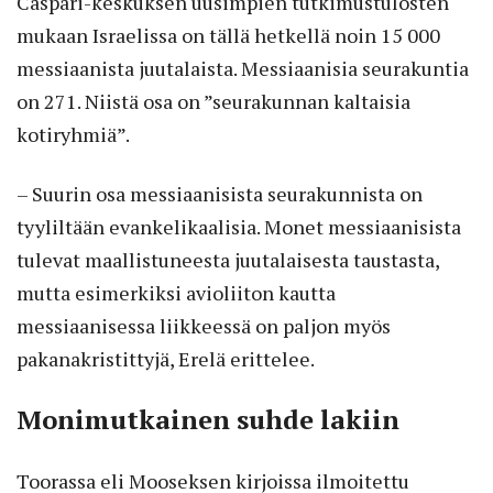
Caspari-keskuksen uusimpien tutkimustulosten
mukaan Israelissa on tällä hetkellä noin 15 000
messiaanista juutalaista. Messiaanisia seurakuntia
on 271. Niistä osa on ”seurakunnan kaltaisia
kotiryhmiä”.
– Suurin osa messiaanisista seurakunnista on
tyyliltään evankelikaalisia. Monet messiaanisista
tulevat maallistuneesta juutalaisesta taustasta,
mutta esimerkiksi avioliiton kautta
messiaanisessa liikkeessä on paljon myös
pakanakristittyjä, Erelä erittelee.
Monimutkainen suhde lakiin
Toorassa eli Mooseksen kirjoissa ilmoitettu