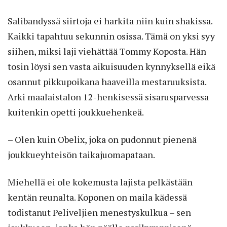
Salibandyssä siirtoja ei harkita niin kuin shakissa.
Kaikki tapahtuu sekunnin osissa. Tämä on yksi syy
siihen, miksi laji viehättää Tommy Koposta. Hän
tosin löysi sen vasta aikuisuuden kynnyksellä eikä
osannut pikkupoikana haaveilla mestaruuksista.
Arki maalaistalon 12-henkisessä sisarusparvessa
kuitenkin opetti joukkuehenkeä.
– Olen kuin Obelix, joka on pudonnut pienenä
joukkueyhteisön taikajuomapataan.
Miehellä ei ole kokemusta lajista pelkästään
kentän reunalta. Koponen on maila kädessä
todistanut Peliveljien menestyskulkua – sen