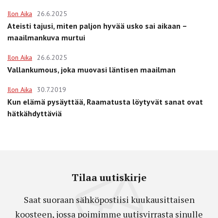
Ilon Aika
26.6.2025
Ateisti tajusi, miten paljon hyvää usko sai aikaan –
maailmankuva murtui
Ilon Aika
26.6.2025
Vallankumous, joka muovasi läntisen maailman
Ilon Aika
30.7.2019
Kun elämä pysäyttää, Raamatusta löytyvät sanat ovat
hätkähdyttäviä
Tilaa uutiskirje
Saat suoraan sähköpostiisi kuukausittaisen
koosteen, jossa poimimme uutisvirrasta sinulle