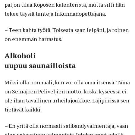
paljon tilaa Koposen kalenterista, mutta silti hän
tekee täysiä tunteja liikunnanopettajana.
– Teen kahta työtä. Toisesta saan leipäni, ja toinen
on enemmän harrastus.
Alkoholi
uupuu saunailloista
Miksi olla normaali, kun voi olla oma itsensä. Tämä
on Seinäjoen Peliveljien motto, koska kyseessä ei
ole ihan tavallinen urheilujoukkue. Lajipiirissä sen
tietävät kaikki.
– En yritä olla normaali salibandyvalmentaja, vaan
olen uskovainen valmentaja. Johdan arvot edellä