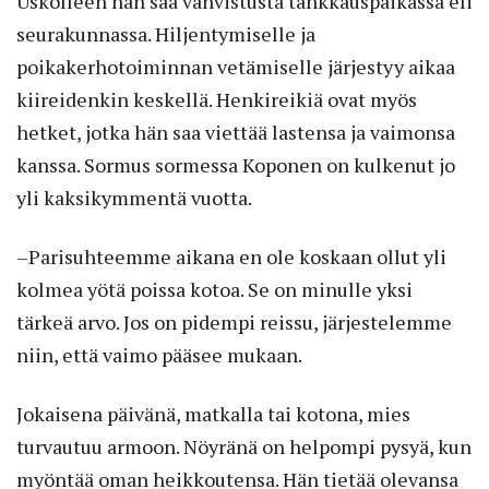
Uskolleen hän saa vahvistusta tankkauspaikassa eli
seurakunnassa. Hiljentymiselle ja
poikakerhotoiminnan vetämiselle järjestyy aikaa
kiireidenkin keskellä. Henkireikiä ovat myös
hetket, jotka hän saa viettää lastensa ja vaimonsa
kanssa. Sormus sormessa Koponen on kulkenut jo
yli kaksikymmentä vuotta.
–Parisuhteemme aikana en ole koskaan ollut yli
kolmea yötä poissa kotoa. Se on minulle yksi
tärkeä arvo. Jos on pidempi reissu, järjestelemme
niin, että vaimo pääsee mukaan.
Jokaisena päivänä, matkalla tai kotona, mies
turvautuu armoon. Nöyränä on helpompi pysyä, kun
myöntää oman heikkoutensa. Hän tietää olevansa