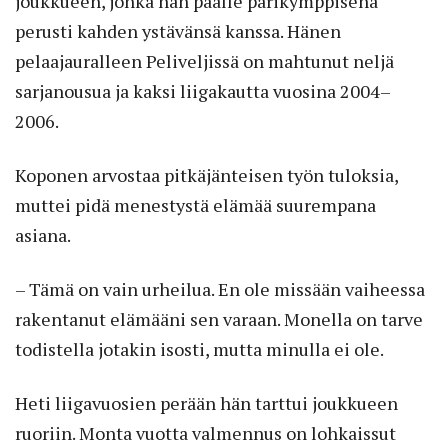
joukkueen, jonka hän päälle parikymppisenä
perusti kahden ystävänsä kanssa. Hänen
pelaajauralleen Peliveljissä on mahtunut neljä
sarjanousua ja kaksi liigakautta vuosina 2004–
2006.
Koponen arvostaa pitkäjänteisen työn tuloksia,
muttei pidä menestystä elämää suurempana
asiana.
– Tämä on vain urheilua. En ole missään vaiheessa
rakentanut elämääni sen varaan. Monella on tarve
todistella jotakin isosti, mutta minulla ei ole.
Heti liigavuosien perään hän tarttui joukkueen
ruoriin. Monta vuotta valmennus on lohkaissut