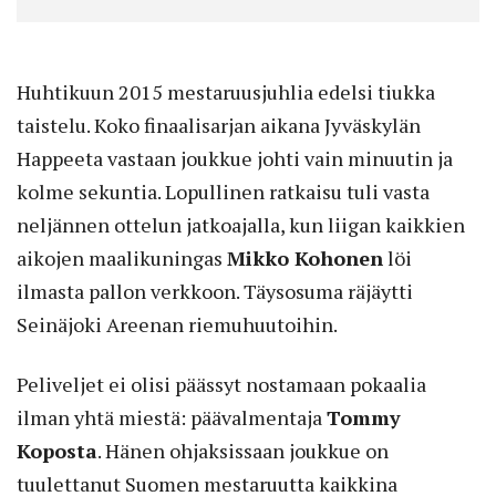
Huhtikuun 2015 mestaruusjuhlia edelsi tiukka
taistelu. Koko finaalisarjan aikana Jyväskylän
Happeeta vastaan joukkue johti vain minuutin ja
kolme sekuntia. Lopullinen ratkaisu tuli vasta
neljännen ottelun jatkoajalla, kun liigan kaikkien
aikojen maalikuningas
Mikko Kohonen
löi
ilmasta pallon verkkoon. Täysosuma räjäytti
Seinäjoki Areenan riemuhuutoihin.
Peliveljet ei olisi päässyt nostamaan pokaalia
ilman yhtä miestä: päävalmentaja
Tommy
Koposta
. Hänen ohjaksissaan joukkue on
tuulettanut Suomen mestaruutta kaikkina